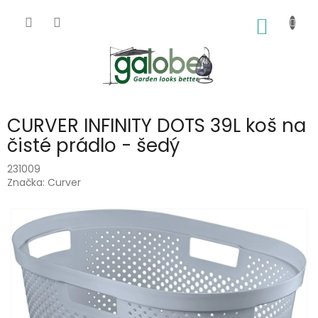
Přejít
na
NÁKUP
obsah
KOŠÍK
CURVER INFINITY DOTS 39L koš na
čisté prádlo - šedý
231009
Značka:
Curver