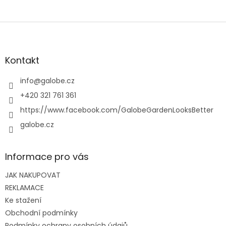
Z
á
p
a
Kontakt
t
í
info
@
galobe.cz
+420 321 761 361
https://www.facebook.com/GalobeGardenLooksBetter
galobe.cz
Informace pro vás
JAK NAKUPOVAT
REKLAMACE
Ke stažení
Obchodní podmínky
Podmínky ochrany osobních údajů