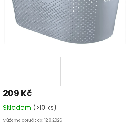
209 Kč
Měrná
Skladem
(>10 ks)
cena:
Můžeme doručit do:
12.8.2026