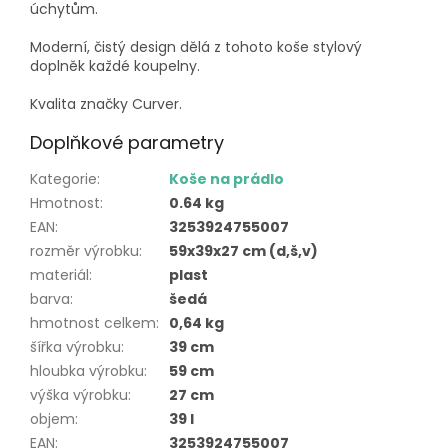
úchytům.
Moderní, čistý design dělá z tohoto koše stylový
doplněk každé koupelny.
Kvalita značky Curver.
Doplňkové parametry
Kategorie
:
Koše na prádlo
Hmotnost
:
0.64 kg
EAN
:
3253924755007
rozměr výrobku
:
59x39x27 cm (d,š,v)
materiál
:
plast
barva
:
šedá
hmotnost celkem
:
0,64 kg
šířka výrobku
:
39 cm
hloubka výrobku
:
59 cm
výška výrobku
:
27 cm
objem
:
39 l
EAN
:
3253924755007