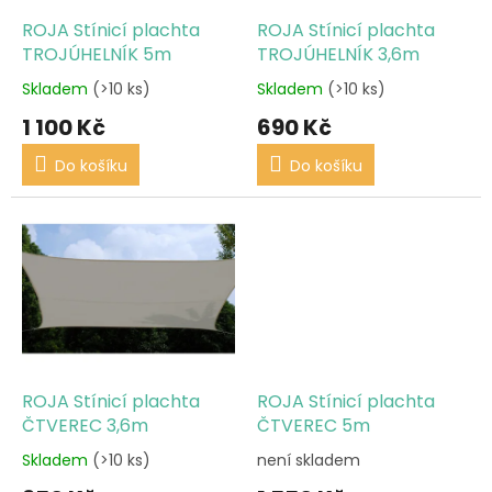
o
d
ROJA Stínicí plachta
ROJA Stínicí plachta
u
TROJÚHELNÍK 5m
TROJÚHELNÍK 3,6m
k
Skladem
(>10 ks)
Skladem
(>10 ks)
t
1 100 Kč
690 Kč
ů
Do košíku
Do košíku
ROJA Stínicí plachta
ROJA Stínicí plachta
ČTVEREC 3,6m
ČTVEREC 5m
Skladem
(>10 ks)
není skladem