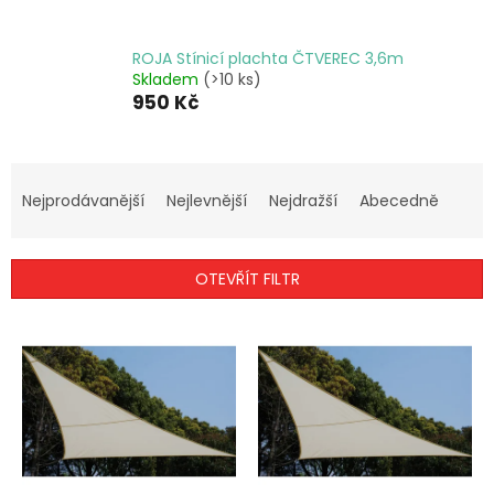
ROJA Stínicí plachta ČTVEREC 3,6m
Skladem
(>10 ks)
950 Kč
Ř
a
Nejprodávanější
Nejlevnější
Nejdražší
Abecedně
z
e
n
OTEVŘÍT FILTR
í
p
V
r
ý
o
p
d
i
u
s
k
p
t
r
ů