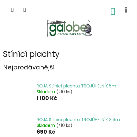
Přejít
na
NÁKUP
obsah
KOŠÍK
Stínící plachty
Nejprodávanější
ROJA Stínicí plachta TROJÚHELNÍK 5m
Skladem
(>10 ks)
1 100 Kč
ROJA Stínicí plachta TROJÚHELNÍK 3,6m
Skladem
(>10 ks)
690 Kč