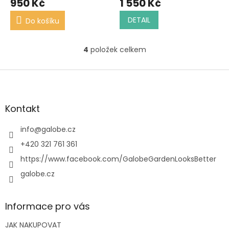
950 Kč
1 550 Kč
DETAIL
Do košíku
4
položek celkem
O
v
l
Z
á
á
d
p
a
a
Kontakt
c
t
í
í
info
@
galobe.cz
p
r
+420 321 761 361
v
https://www.facebook.com/GalobeGardenLooksBetter
k
y
galobe.cz
v
ý
p
Informace pro vás
i
s
JAK NAKUPOVAT
u