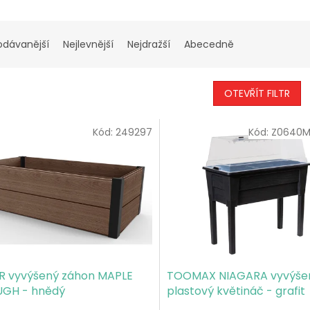
odávanější
Nejlevnější
Nejdražší
Abecedně
OTEVŘÍT FILTR
Kód:
249297
Kód:
Z0640M
R vyvýšený záhon MAPLE
TOOMAX NIAGARA vyvýše
GH - hnědý
plastový květináč - grafit