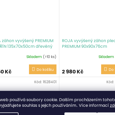
 záhon vyvýšený PREMIUM
ROJA vyvýšený záhon ple
ÍN 135x70x50cm dřevěný
PREMIUM 90x90x76cm
Skladem
(>10 ks)
Skladem
Do košíku
Do 
50 Kč
2 980 Kč
Kód:
1628401
Kód:
web používá soubory cookie. Dalším procházením tohot
yjadřujete souhlas s jejich používáním.. Více informací
zd