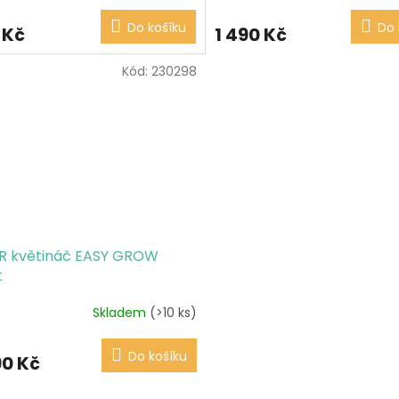
Do košíku
Do 
 Kč
1 490 Kč
Kód:
230298
R květináč EASY GROW
t
Skladem
(>10 ks)
Do košíku
90 Kč