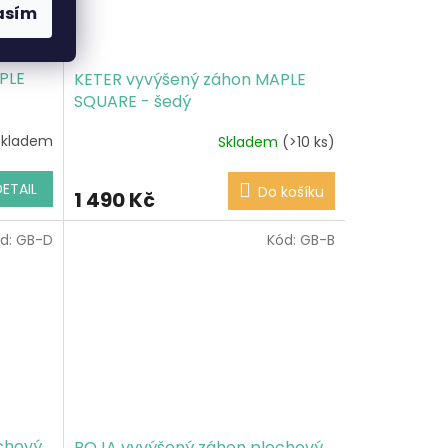
asím
PLE
KETER vyvýšený záhon MAPLE
SQUARE - šedý
skladem
Skladem
(>10 ks)
DETAIL
Do košíku
1 490 Kč
d:
GB-D
Kód:
GB-B
chový
ROJA vyvýšený záhon plechový