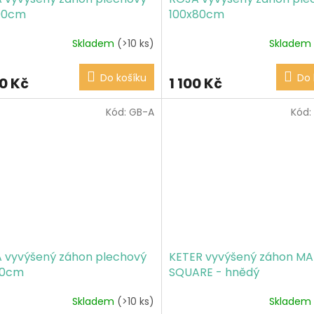
90cm
100x80cm
Skladem
(>10 ks)
Skladem
Do košíku
Do 
40 Kč
1 100 Kč
Kód:
GB-A
Kód:
 vyvýšený záhon plechový
KETER vyvýšený záhon MA
60cm
SQUARE - hnědý
Skladem
(>10 ks)
Skladem