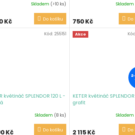
Skladem
(>10 ks)
Skladem
Do košíku
Do 
0 Kč
750 Kč
Kód:
255151
Kó
Akce
2
R květináč SPLENDOR 120 L -
KETER květináč SPLENDOR 
á
grafit
Skladem
(8 ks)
Skladem
Do košíku
Do 
90 Kč
2 115 Kč