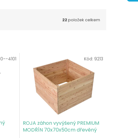
22
položek celkem
0--4101
Kód:
9213
ný
ROJA záhon vyvýšený PREMIUM
MODŘÍN 70x70x50cm dřevěný