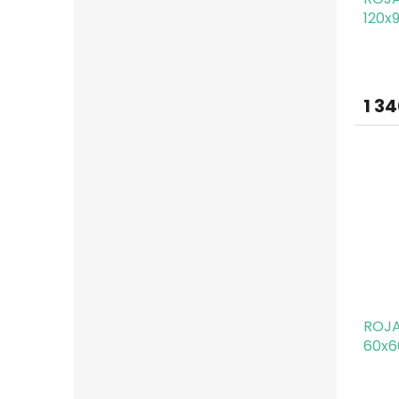
120x
1 3
ROJA
60x