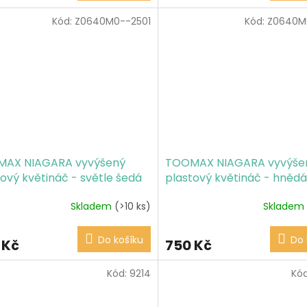
Kód:
Z0640M0--2501
Kód:
Z0640M
AX NIAGARA vyvýšený
TOOMAX NIAGARA vyvýše
ový květináč - světle šedá
plastový květináč - hnědá
Skladem
(>10 ks)
Skladem
Do košíku
Do 
 Kč
750 Kč
Kód:
9214
Kó