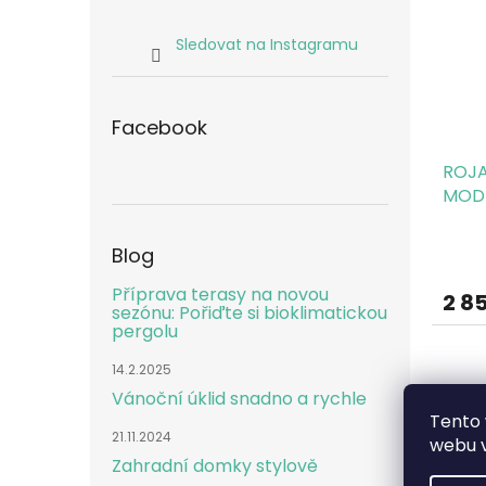
Sledovat na Instagramu
Facebook
ROJA
MODŘ
Blog
Příprava terasy na novou
2 8
sezónu: Pořiďte si bioklimatickou
pergolu
14.2.2025
Vánoční úklid snadno a rychle
Tento 
21.11.2024
webu v
Zahradní domky stylově