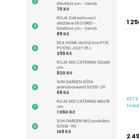
60x40x3 cm - černá
75 Kč
ROJA Zatravňovací
1 25
dlaždice EKOGRID -
50x50x4 cm - černá
89 Kč
DEA HOME úložný box POD
POSTEL JOLLY 35 L
299 Kč
ROJA Stůl CATERING 120x60
cm
820 Kč
SUN GARDEN SŮSA
jednobarevná 50310-211
69 Kč
KETE
ROJA Stůl CATERING 180x76
hněd
cm
1 060 Kč
SUN GARDEN NILS poduška
50318-701
149 Kč
2 4