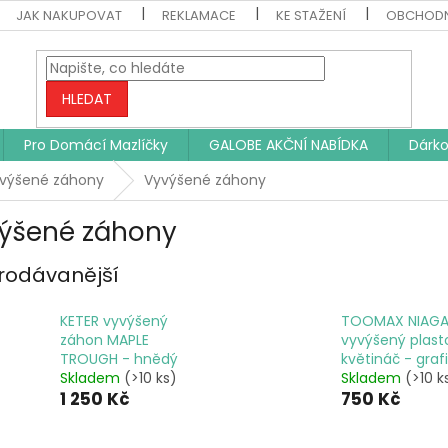
JAK NAKUPOVAT
REKLAMACE
KE STAŽENÍ
OBCHODN
HLEDAT
Pro Domácí Mazlíčky
GALOBE AKČNÍ NABÍDKA
Dárko
Vyvýšené záhony
Vyvýšené záhony
ýšené záhony
rodávanější
KETER vyvýšený
TOOMAX NIAG
záhon MAPLE
vyvýšený plast
TROUGH - hnědý
květináč - grafi
Skladem
(>10 ks)
Skladem
(>10 k
1 250 Kč
750 Kč