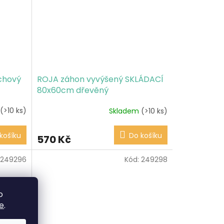
chový
ROJA záhon vyvýšený SKLÁDACÍ
80x60cm dřevěný
(>10 ks)
Skladem
(>10 ks)
košíku
Do košíku
570 Kč
249296
Kód:
249298
o
e
.