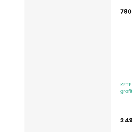
780
KETE
grafi
2 4