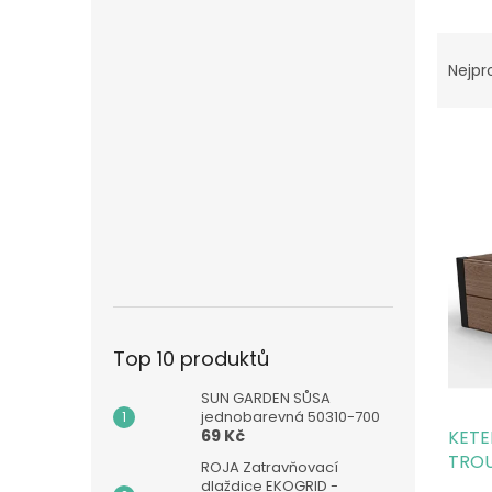
n
e
Ř
l
a
Nejpr
z
e
n
í
p
V
r
ý
o
p
d
i
u
s
k
p
t
r
ů
Top 10 produktů
o
d
SUN GARDEN SŮSA
u
jednobarevná 50310-700
69 Kč
KETE
k
TROU
t
ROJA Zatravňovací
ů
dlaždice EKOGRID -