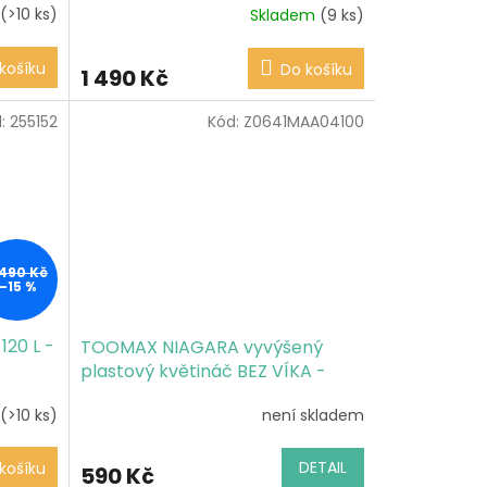
(>10 ks)
Skladem
(9 ks)
košíku
Do košíku
1 490 Kč
d:
255152
Kód:
Z0641MAA04100
 490 Kč
–15 %
120 L -
TOOMAX NIAGARA vyvýšený
plastový květináč BEZ VÍKA -
grafit
(>10 ks)
není skladem
DETAIL
košíku
590 Kč