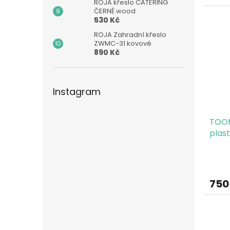
ROJA křeslo CATERING
ČERNÉ wood
530 Kč
ROJA Zahradní křeslo
ZWMC-31 kovové
890 Kč
Instagram
TOOM
plast
750