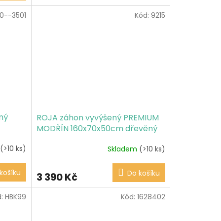
0--3501
Kód:
9215
ný
ROJA záhon vyvýšený PREMIUM
MODŘÍN 160x70x50cm dřevěný
(>10 ks)
Skladem
(>10 ks)
košíku
Do košíku
3 390 Kč
d:
HBK99
Kód:
1628402