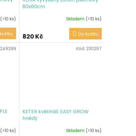
80x60cm
(>10 ks)
Skladem
(>10 ks)
košíku
Do košíku
820 Kč
249299
Kód:
230297
PLE
KETER květináč EASY GROW
hnědý
(>10 ks)
Skladem
(>10 ks)