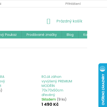
Í PODMÍNKY
PODMÍNKY OCHRANY OSOBNÍCH ÚDAJŮ
Přihlášení
ČAST
NÁKUPNÍ
Prázdný košík
KOŠÍK
vý Poukaz
Prodávané značky
Blog
Kontakty
ARA
ROJA záhon
ový
vyvýšený PREMIUM
t
MODŘÍN
s)
70x70x50cm
dřevěný
Skladem
(9 ks)
1 490 Kč