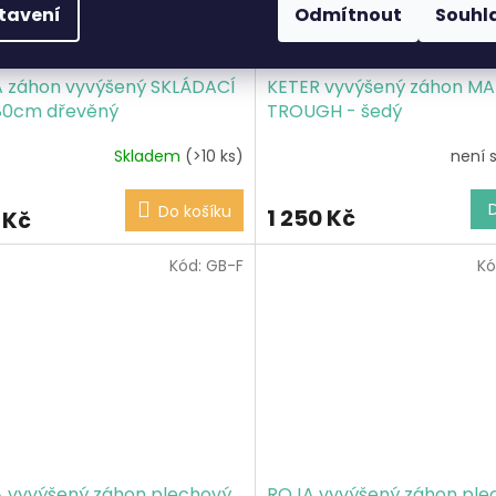
tavení
Odmítnout
Souhl
 záhon vyvýšený SKLÁDACÍ
KETER vyvýšený záhon MA
80cm dřevěný
TROUGH - šedý
Skladem
(>10 ks)
není 
Do košíku
1 250 Kč
 Kč
Kód:
GB-F
Kó
 vyvýšený záhon plechový
ROJA vyvýšený záhon ple