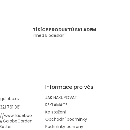
TÍSÍCE PRODUKTŮ SKLADEM
ihned k odeslání
Informace pro vás
JAK NAKUPOVAT
@
galobe.cz
REKLAMACE
321 761 361
Ke stažení
://www.faceboo
Obchodní podmínky
m/GalobeGarden
Better
Podmínky ochrany