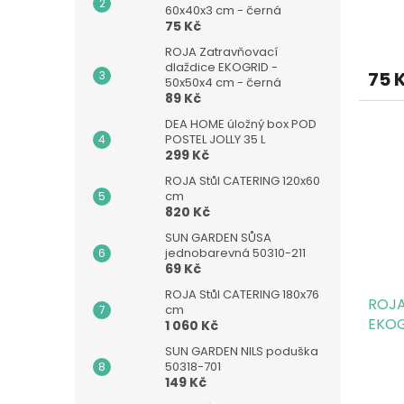
60x40x3 cm - černá
ů
75 Kč
ROJA Zatravňovací
dlaždice EKOGRID -
75 
50x50x4 cm - černá
89 Kč
DEA HOME úložný box POD
POSTEL JOLLY 35 L
299 Kč
ROJA Stůl CATERING 120x60
cm
820 Kč
SUN GARDEN SŮSA
jednobarevná 50310-211
69 Kč
ROJA Stůl CATERING 180x76
ROJA
cm
EKOG
1 060 Kč
SUN GARDEN NILS poduška
50318-701
149 Kč