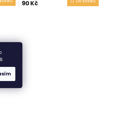
košíku
Do košíku
90 Kč
o
e
.
asím