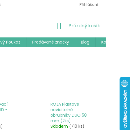
Í PODMÍNKY
PODMÍNKY OCHRANY OSOBNÍCH ÚDAJŮ
Přihlášení
ČAST
NÁKUPNÍ
Prázdný košík
KOŠÍK
vý Poukaz
Prodávané značky
Blog
Kontakty
vací
ROJA Plastové
ID -
neviditelné
obrubníky DUO 58
mm (2ks)
s)
Skladem
(>10 ks)