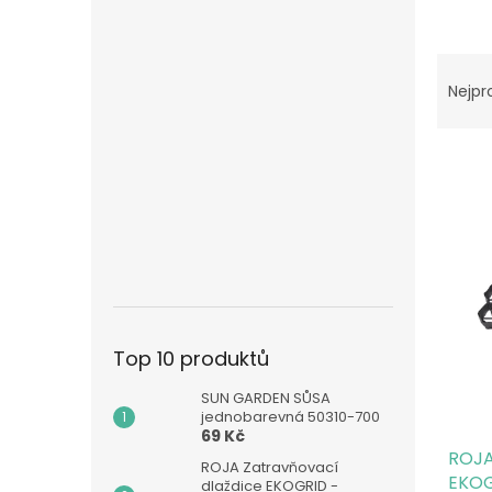
n
e
l
Ř
a
Nejpr
z
e
n
í
p
V
r
ý
o
p
d
i
u
s
k
p
t
Top 10 produktů
r
ů
o
SUN GARDEN SŮSA
d
jednobarevná 50310-700
u
69 Kč
ROJA
k
ROJA Zatravňovací
EKOG
t
dlaždice EKOGRID -