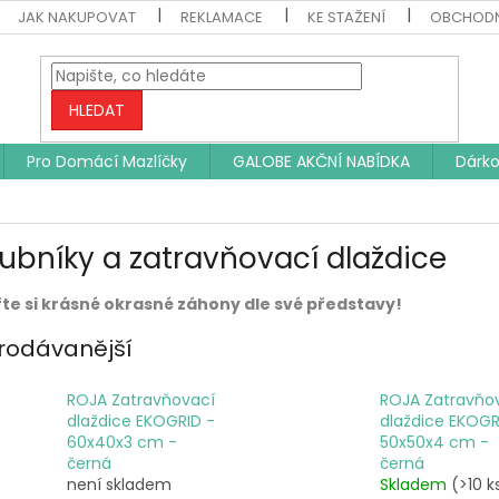
JAK NAKUPOVAT
REKLAMACE
KE STAŽENÍ
OBCHODN
HLEDAT
Pro Domácí Mazlíčky
GALOBE AKČNÍ NABÍDKA
Dárko
ubníky a zatravňovací dlaždice
te si krásné okrasné záhony dle své představy!
rodávanější
ROJA Zatravňovací
ROJA Zatravňo
dlaždice EKOGRID -
dlaždice EKOGR
60x40x3 cm -
50x50x4 cm -
černá
černá
není skladem
Skladem
(>10 k