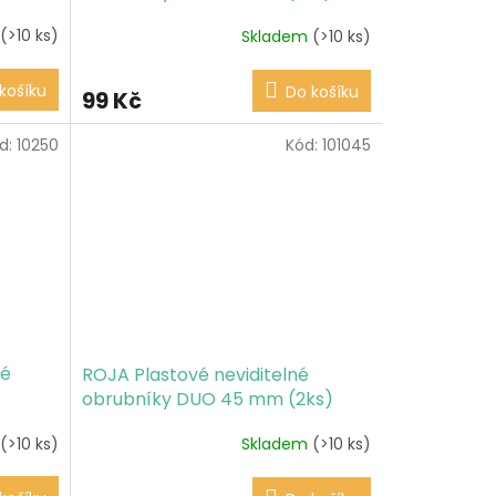
(>10 ks)
Skladem
(>10 ks)
košíku
Do košíku
99 Kč
d:
10250
Kód:
101045
né
ROJA Plastové neviditelné
obrubníky DUO 45 mm (2ks)
(>10 ks)
Skladem
(>10 ks)