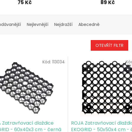
75 Kč
89 Kč
odávanější
Nejlevnější
Nejdražší
Abecedně
OTEVŘÍT FILTR
Kód:
113034
Kó
 Zatravňovací dlaždice
ROJA Zatravňovací dlaždi
RID - 60x40x3 cm - černá
EKOGRID - 50x50x4 cm - 