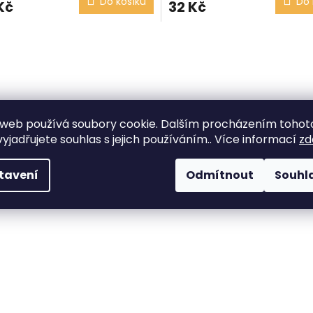
Do košíku
Do 
Kč
32 Kč
O
v
l
á
d
a
c
web používá soubory cookie. Dalším procházením tohot
í
yjadřujete souhlas s jejich používáním.. Více informací
zd
p
r
v
tavení
Odmítnout
Souhl
k
y
v
ý
p
i
s
u