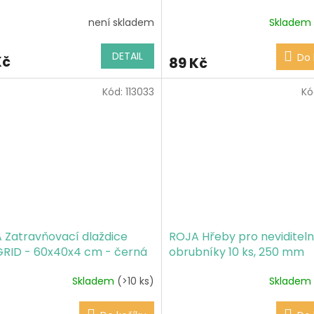
není skladem
Skladem
DETAIL
Do 
Kč
89 Kč
Kód:
113033
Kó
 Zatravňovací dlaždice
ROJA Hřeby pro neviditel
RID - 60x40x4 cm - černá
obrubníky 10 ks, 250 mm
Skladem
(>10 ks)
Skladem