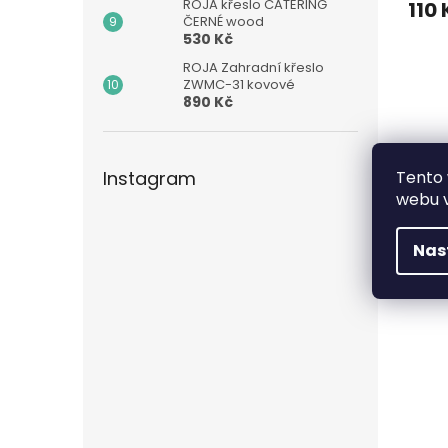
ROJA křeslo CATERING
110 
ČERNÉ wood
530 Kč
ROJA Zahradní křeslo
ZWMC-31 kovové
890 Kč
Instagram
Tento 
webu v
Nas