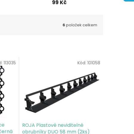
99 Kč
6
položek celkem
d:
113035
Kód:
101058
ce
ROJA Plastové neviditelné
černá
obrubníky DUO 58 mm (2ks)