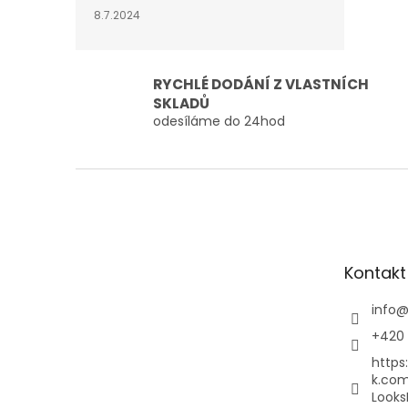
8.7.2024
RYCHLÉ DODÁNÍ Z VLASTNÍCH
SKLADŮ
odesíláme do 24hod
Z
á
p
a
t
Kontakt
í
info
+420 
https
k.co
Looks