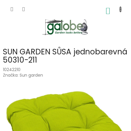
Přejít
na
NÁKUP
obsah
KOŠÍK
SUN GARDEN SŮSA jednobarevná
50310-211
10242210
Značka:
Sun garden