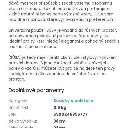
dává možnost přizpůsobit sedák vašemu osobnímu
vkusu a interiéru. Bez ohledu na to, zda preferujete
klidné neutrální barvy nebo výrazné vzory, SŮSA vám
nabídne možnosti, které vyhovují vašim preferencím.
Univerzální použití: SŮSA je vhodná do různých prostor,
od obývacích pokojů až po ložnice či pracovny. Je
ideální pro ty, kteří hledají elegantní a pohodlný sedák s
možností personalizace.
"SŮSA" je tedy nejen praktickým, ale i stylovým prvkem
pro váš domov. S jeho možností výběru z různých
barev a vzorů si můžete být jisti, že najdete ten pravý
sedák, který skvěle zapadne do vašeho životního
prostoru.
Doplňkové parametry
Kategorie
:
Sedáky a polštáře
Hmotnost
:
0.5 kg
EAN
:
5900246395777
délka výrobku
:
38cm
šířka výrobku
:
38cm