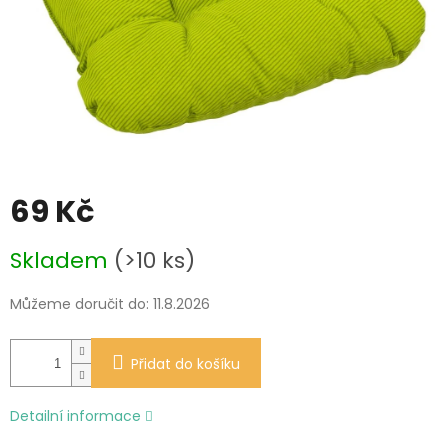
69 Kč
Měrná
Skladem
(>10 ks)
cena:
Můžeme doručit do:
11.8.2026
Přidat do košíku
Detailní informace