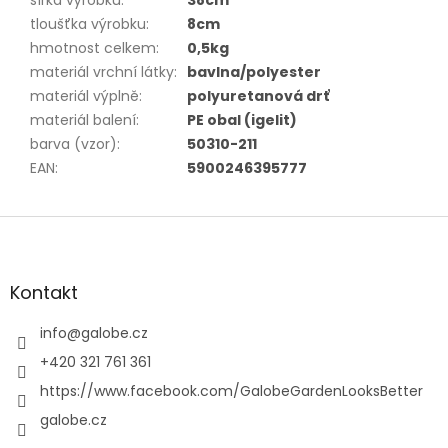
tloušťka výrobku
:
8cm
hmotnost celkem
:
0,5kg
materiál vrchní látky
:
bavlna/polyester
materiál výplně
:
polyuretanová drť
materiál balení
:
PE obal (igelit)
barva (vzor)
:
50310-211
EAN
:
5900246395777
Z
á
p
a
Kontakt
t
í
info
@
galobe.cz
+420 321 761 361
https://www.facebook.com/GalobeGardenLooksBetter
galobe.cz