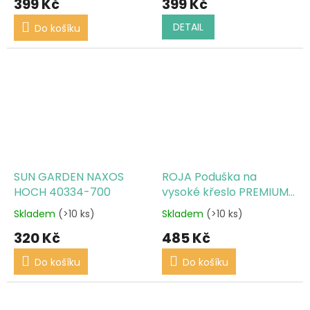
399 Kč
399 Kč
DETAIL
Do košíku
SUN GARDEN NAXOS
ROJA Poduška na
HOCH 40334-700
vysoké křeslo PREMIUM
120x50cm
Skladem
(>10 ks)
Skladem
(>10 ks)
320 Kč
485 Kč
Do košíku
Do košíku