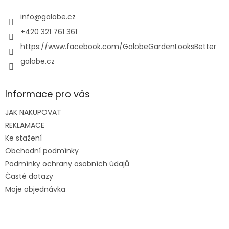
t
í
í
info
@
galobe.cz
p
r
+420 321 761 361
v
https://www.facebook.com/GalobeGardenLooksBetter
k
y
galobe.cz
v
ý
p
Informace pro vás
i
s
JAK NAKUPOVAT
u
REKLAMACE
Ke stažení
Obchodní podmínky
Podmínky ochrany osobních údajů
Časté dotazy
Moje objednávka