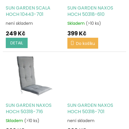
o
d
SUN GARDEN SCALA
SUN GARDEN NAXOS
u
HOCH 10443-701
HOCH 50318-610
k
není skladem
Skladem
(>10 ks)
t
249 Kč
399 Kč
ů
DETAIL
Do košíku
SUN GARDEN NAXOS
SUN GARDEN NAXOS
HOCH 50318-716
HOCH 50318-701
Skladem
(>10 ks)
není skladem