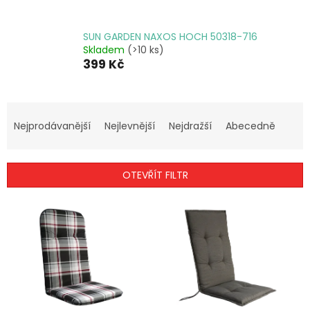
SUN GARDEN NAXOS HOCH 50318-716
Skladem
(>10 ks)
399 Kč
Ř
a
Nejprodávanější
Nejlevnější
Nejdražší
Abecedně
z
e
n
OTEVŘÍT FILTR
í
p
V
r
ý
o
p
d
i
u
s
k
p
t
r
ů