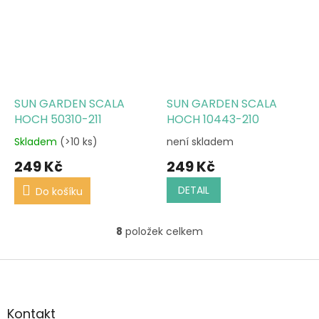
SUN GARDEN SCALA
SUN GARDEN SCALA
HOCH 50310-211
HOCH 10443-210
Skladem
(>10 ks)
není skladem
249 Kč
249 Kč
DETAIL
Do košíku
8
položek celkem
O
v
l
Z
á
á
d
p
a
a
Kontakt
c