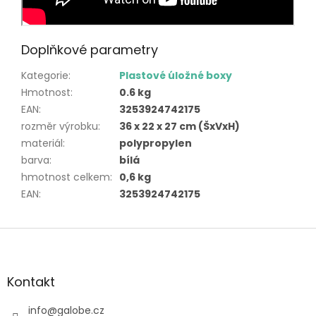
Doplňkové parametry
Kategorie
:
Plastové úložné boxy
Hmotnost
:
0.6 kg
EAN
:
3253924742175
rozměr výrobku
:
36 x 22 x 27 cm (ŠxVxH)
materiál
:
polypropylen
barva
:
bílá
hmotnost celkem
:
0,6 kg
EAN
:
3253924742175
Z
á
p
a
Kontakt
t
í
info
@
galobe.cz