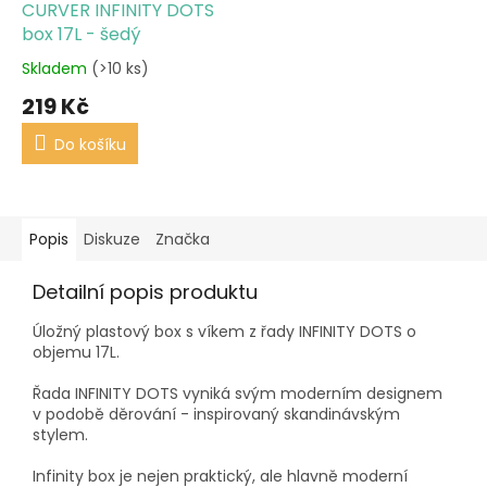
CURVER INFINITY DOTS
box 17L - šedý
Skladem
(>10 ks)
219 Kč
Do košíku
Popis
Diskuze
Značka
Detailní popis produktu
Úložný plastový box s víkem z řady INFINITY DOTS o
objemu 17L.
Řada INFINITY DOTS vyniká svým moderním designem
v podobě děrování - inspirovaný skandinávským
stylem.
Infinity box je nejen praktický, ale hlavně moderní