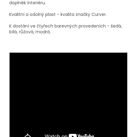
doplněk interiéru.
Kvalitní a odolný plast - kvalita značky Curver.
K dostání ve čtyřech barevných provedeních - šedá,
bílá, růžová, modrá.