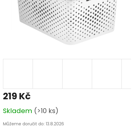
219 Kč
Měrná
Skladem
(>10 ks)
cena:
Můžeme doručit do:
13.8.2026