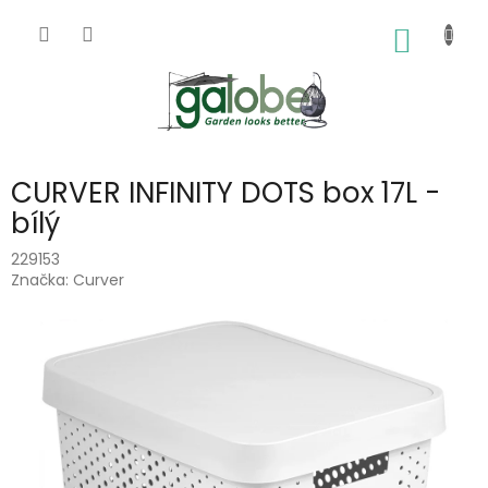
Přejít
na
NÁKUP
obsah
KOŠÍK
CURVER INFINITY DOTS box 17L -
bílý
229153
Značka:
Curver