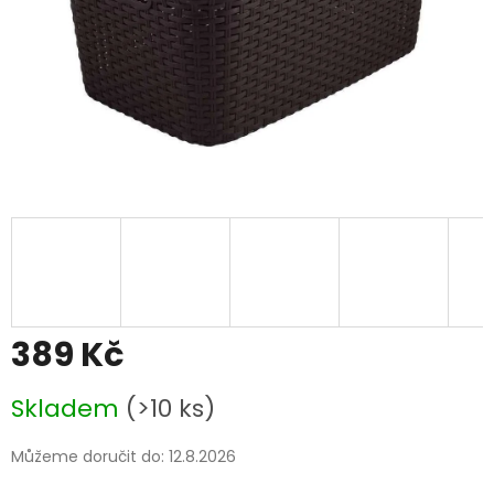
389 Kč
Měrná
Skladem
(>10 ks)
cena:
Můžeme doručit do:
12.8.2026