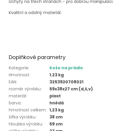
Úchyty na třech stranách - pro dobrou manipulaci.
Kvalitní a odolný materiál.
Doplňkové parametry
Kategorie
:
Koše na prádlo
Hmotnost
:
1.23 kg
EAN
:
3253920708021
rozměr výrobku
:
59x38x27 cm (d,š,v)
materiál
:
plast
barva
:
hnědá
hmotnost celkem
:
1,23 kg
šířka výrobku
:
38 cm
hloubka výrobku
:
59 cm