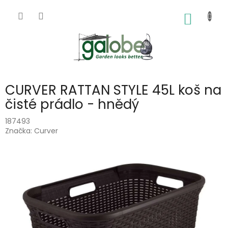
Přejít
na
NÁKUP
obsah
KOŠÍK
CURVER RATTAN STYLE 45L koš na
čisté prádlo - hnědý
187493
Značka:
Curver