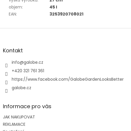
výška výrobku
:
27 cm
objem
:
45 l
EAN
:
3253920708021
Z
á
p
a
Kontakt
t
í
info
@
galobe.cz
+420 321 761 361
https://www.facebook.com/GalobeGardenLooksBetter
galobe.cz
Informace pro vás
JAK NAKUPOVAT
REKLAMACE