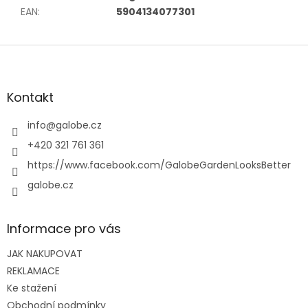
EAN
:
5904134077301
Z
á
p
a
Kontakt
t
í
info
@
galobe.cz
+420 321 761 361
https://www.facebook.com/GalobeGardenLooksBetter
galobe.cz
Informace pro vás
JAK NAKUPOVAT
REKLAMACE
Ke stažení
Obchodní podmínky