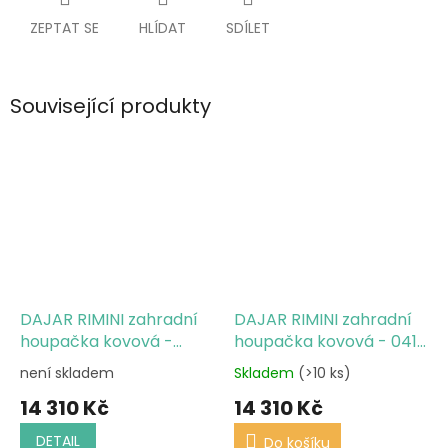
ZEPTAT SE
HLÍDAT
SDÍLET
Související produkty
DAJAR RIMINI zahradní
DAJAR RIMINI zahradní
houpačka kovová -
houpačka kovová - 041-
030-05
06
není skladem
Skladem
(>10 ks)
14 310 Kč
14 310 Kč
DETAIL
Do košíku