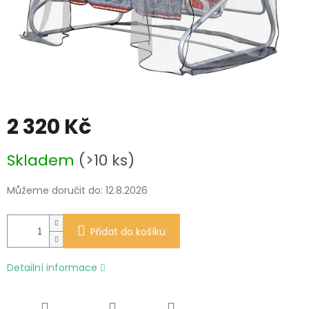
2 320 Kč
Měrná
Skladem
(>10 ks)
cena:
Můžeme doručit do:
12.8.2026
Přidat do košíku
Detailní informace