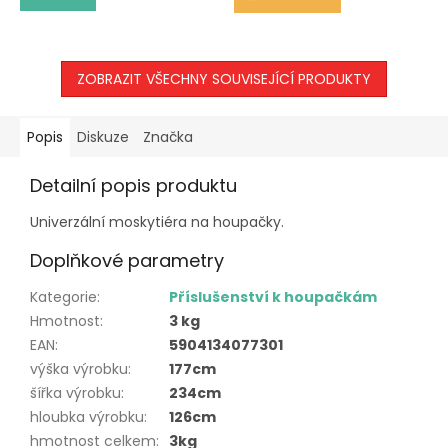
ZOBRAZIT VŠECHNY SOUVISEJÍCÍ PRODUKTY
Popis
Diskuze
Značka
Detailní popis produktu
Univerzální moskytiéra na houpačky.
Doplňkové parametry
Kategorie
:
Příslušenství k houpačkám
Hmotnost
:
3 kg
EAN
:
5904134077301
výška výrobku
:
177cm
šířka výrobku
:
234cm
hloubka výrobku
:
126cm
hmotnost celkem
:
3kg