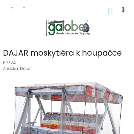
Přejít
na
NÁKUP
obsah
KOŠÍK
DAJAR moskytiéra k houpačce
67/24
Značka:
Dajar