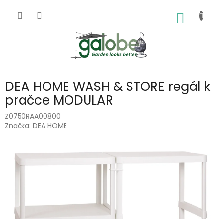
Přejít
na
NÁKUP
obsah
KOŠÍK
DEA HOME WASH & STORE regál k
pračce MODULAR
Z0750RAA00800
Značka:
DEA HOME