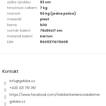
výška výrobku
:
93 cm
hmotnost celkem
:
7 kg
nosnost
:
50 kg (jedna police)
materiál
:
plast
barva
:
bílá
rozměr balení
:
76x60x17 cm
materiál balení
:
karton
EAN
:
8009371075008
Z
á
p
a
Kontakt
t
í
info
@
galobe.cz
+420 321 761 361
https://www.facebook.com/GalobeGardenLooksBetter
galobe.cz