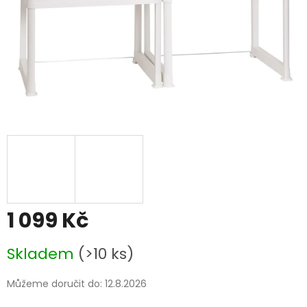
1 099 Kč
Měrná
Skladem
(>10 ks)
cena:
Můžeme doručit do:
12.8.2026