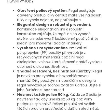
HLAVNÍ VÝHODY:
Otevřený policový systém:
Regál poskytuje
otevřený přístup, díky čemuž máte vše na dosah
ruky a rychle najdete, co potřebujete.
Elegantní design a robustní provedení:
Kombinace elegantních linií a robustní
konstrukce zajišťuje, že regál nejen vypadá
skvěle, ale také vydrží každodenní používání. Je
ideální pro moderní i tradiční interiéry.
Vyrobeno z recyklovaného PP:
Kvalitní
polypropylen (PP) použitý při výrobě je z
recyklovaných materiálů, což činí regál
ekologickou volbou, která zároveň nabízí vysokou
odolnost a dlouhou životnost.
Snadné sestavení, bez nutnosti údržby:
Regál
je navržen pro rychlou a bezproblémovou
montáž. Díky použitým materiálům a designu
regál nevyžaduje žádnou zvláštní údržbu. Užijte si
jeho funkčnost bez starostí.
Nosnost každé police 50 kg:
Každá ze 3 polic je
navržena tak, aby unesla až 50 kg, což Vám
poskytuje spolehlivé řešení pro uložení Vašich
těžších pracích prostředků a dalších předmětů.