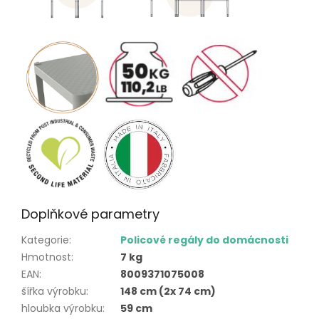
Doplňkové parametry
Kategorie
:
Policové regály do domácnosti
Hmotnost
:
7 kg
EAN
:
8009371075008
šířka výrobku
:
148 cm (2x 74 cm)
hloubka výrobku
:
59 cm