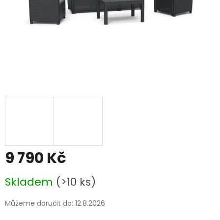
9 790 Kč
Měrná
Skladem
(>10 ks)
cena:
Můžeme doručit do:
12.8.2026