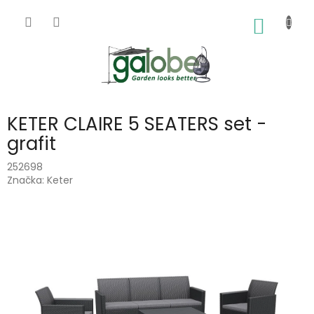
Přejít
na
NÁKUP
obsah
KOŠÍK
KETER CLAIRE 5 SEATERS set -
grafit
252698
Značka:
Keter