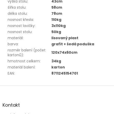
výška stolu
:
43cm
šířka stolu
:
58cm
délka stolu
:
78cm
nosnost křesla
:
110kg
nosnost lavičky
:
3x110kg
nosnost stolu
:
50kg
materiál
:
lisovaný plast
barva
:
grafit + šedá poduška
rozměr balení (počet
120x74x60cm
kartonů)
:
hmotnost celkem
:
34kg
materiál balení
:
karton
EAN
:
8711245154701
Z
á
p
a
Kontakt
t