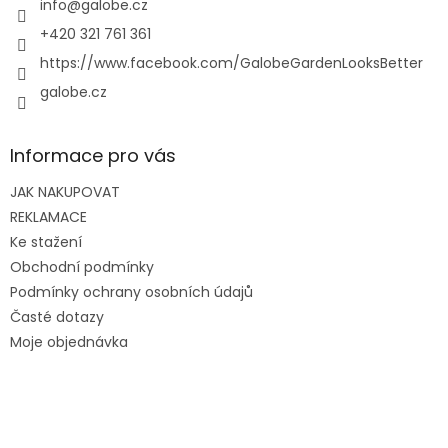
í
info
@
galobe.cz
+420 321 761 361
https://www.facebook.com/GalobeGardenLooksBetter
galobe.cz
Informace pro vás
JAK NAKUPOVAT
REKLAMACE
Ke stažení
Obchodní podmínky
Podmínky ochrany osobních údajů
Časté dotazy
Moje objednávka