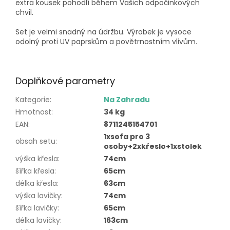
extra kousek pohodlí během Vašich odpočinkových
chvil.
Set je velmi snadný na údržbu. Výrobek je vysoce
odolný proti UV paprskům a povětrnostním vlivům.
Doplňkové parametry
Kategorie
:
Na Zahradu
Hmotnost
:
34 kg
EAN
:
8711245154701
1xsofa pro 3
obsah setu
:
osoby+2xkřeslo+1xstolek
výška křesla
:
74cm
šířka křesla
:
65cm
délka křesla
:
63cm
výška lavičky
:
74cm
šířka lavičky
:
65cm
délka lavičky
:
163cm