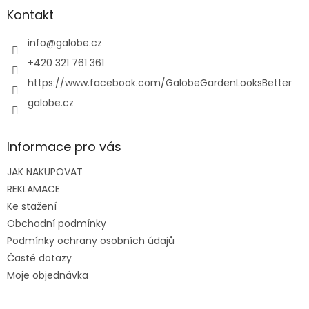
a
Kontakt
t
í
info
@
galobe.cz
+420 321 761 361
https://www.facebook.com/GalobeGardenLooksBetter
galobe.cz
Informace pro vás
JAK NAKUPOVAT
REKLAMACE
Ke stažení
Obchodní podmínky
Podmínky ochrany osobních údajů
Časté dotazy
Moje objednávka