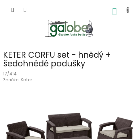
Přejít
na
NÁKUP
obsah
KOŠÍK
KETER CORFU set - hnědý +
šedohnědé podušky
17/414
Značka:
Keter