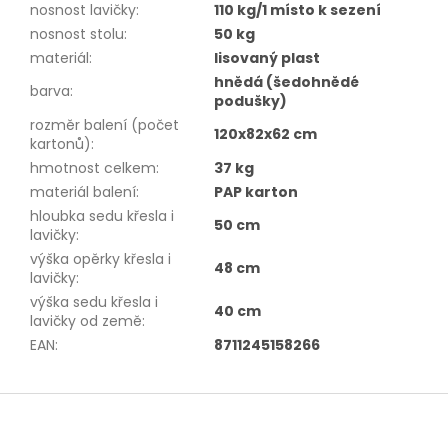
nosnost lavičky
:
110 kg/1 místo k sezení
nosnost stolu
:
50 kg
materiál
:
lisovaný plast
hnědá (šedohnědé
barva
:
podušky)
rozměr balení (počet
120x82x62 cm
kartonů)
:
hmotnost celkem
:
37 kg
materiál balení
:
PAP karton
hloubka sedu křesla i
50 cm
lavičky
:
výška opěrky křesla i
48 cm
lavičky
:
výška sedu křesla i
40 cm
lavičky od země
:
EAN
:
8711245158266
Z
á
p