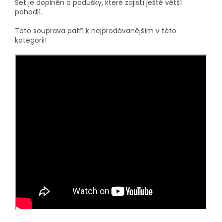
Set je doplněn o podušky, které zajistí ještě větší
pohodlí.
Tato souprava patří k nejprodávanějším v této
kategorii!