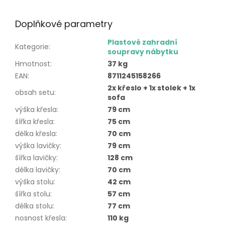
Doplňkové parametry
Plastové zahradní
Kategorie
:
soupravy nábytku
Hmotnost
:
37 kg
EAN
:
8711245158266
2x křeslo + 1x stolek + 1x
obsah setu
:
sofa
výška křesla
:
79 cm
šířka křesla
:
75 cm
délka křesla
:
70 cm
výška lavičky
:
79 cm
šířka lavičky
:
128 cm
délka lavičky
:
70 cm
výška stolu
:
42 cm
šířka stolu
:
57 cm
délka stolu
:
77 cm
nosnost křesla
:
110 kg