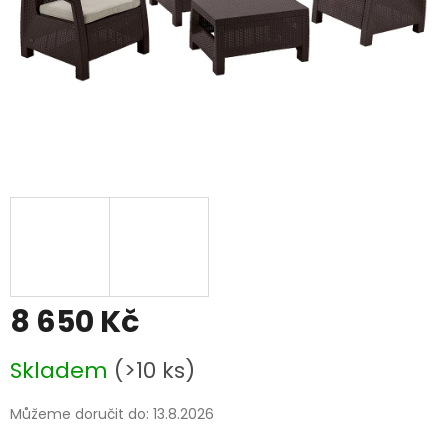
8 650 Kč
Měrná
Skladem
(>10 ks)
cena:
Můžeme doručit do:
13.8.2026