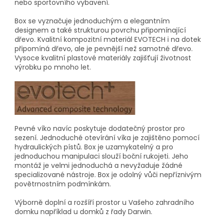
nebo sportovního vybavení.
Box se vyznačuje jednoduchým a elegantním
designem a také strukturou povrchu připomínající
dřevo. Kvalitní kompozitní materiál EVOTECH i na dotek
připomíná dřevo, ale je pevnější než samotné dřevo.
Vysoce kvalitní plastové materiály zajišťují životnost
výrobku po mnoho let.
Pevné víko navíc poskytuje dodatečný prostor pro
sezení. Jednoduché otevírání víka je zajištěno pomocí
hydraulických pístů. Box je uzamykatelný a pro
jednoduchou manipulaci slouží boční rukojeti. Jeho
montáž je velmi jednoduchá a nevyžaduje žádné
specializované nástroje. Box je odolný vůči nepříznivým
povětrnostním podmínkám.
Výborně doplní a rozšíří prostor u Vašeho zahradního
domku například u domků z řady Darwin.