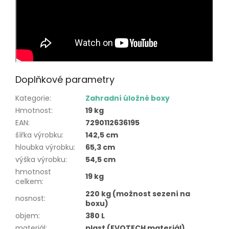
Doplňkové parametry
Kategorie
:
Zahradní úložné boxy
Hmotnost
:
19 kg
EAN
:
7290112636195
šířka výrobku
:
142,5 cm
hloubka výrobku
:
65,3 cm
výška výrobku
:
54,5 cm
hmotnost
19 kg
celkem
:
220 kg (možnost sezení na
nosnost
:
boxu)
objem
:
380 L
materiál
:
plast (EVOTECH materiál)