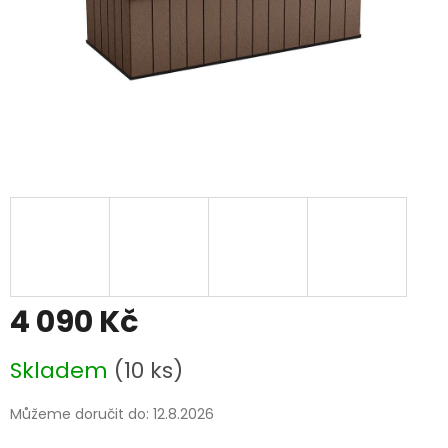
4 090 Kč
Měrná
Skladem
(10 ks)
cena:
Můžeme doručit do:
12.8.2026