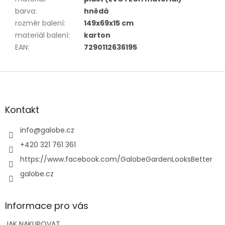
barva
:
hnědá
rozměr balení
:
149x69x15 cm
materiál balení
:
karton
EAN
:
7290112636195
Z
á
p
a
Kontakt
t
í
info
@
galobe.cz
+420 321 761 361
https://www.facebook.com/GalobeGardenLooksBetter
galobe.cz
Informace pro vás
JAK NAKUPOVAT