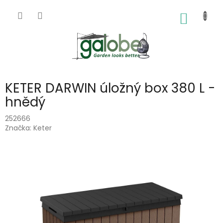
Přejít
na
NÁKUP
obsah
KOŠÍK
KETER DARWIN úložný box 380 L -
hnědý
252666
Značka:
Keter