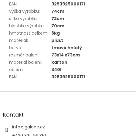
EAN
:
3253929000171
výška výrobku
:
74cm
šířka výrobku
:
72cm
hloubka výrobku
:
70cm
hmotnost celkem
:
8kg
materiál
:
plast
barva
:
tmavě hnědý
rozměr balení
:
73x14 x73cm
materiál balení
:
karton
objem
:
340l
EAN
:
3253929000171
Z
á
p
a
Kontakt
t
í
info
@
galobe.cz
+420 321 761 361