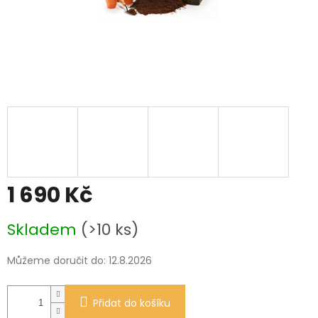
1 690 Kč
Měrná
Skladem
(>10 ks)
cena:
Můžeme doručit do:
12.8.2026
Přidat do košíku