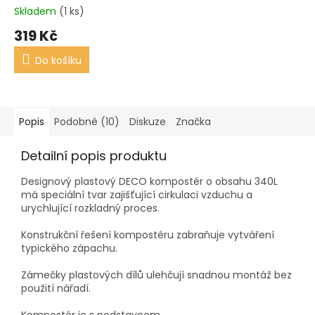
Skladem
(1 ks)
319 Kč
Do košíku
Popis
Podobné (10)
Diskuze
Značka
Detailní popis produktu
Designový plastový DECO kompostér o obsahu 340L
má speciální tvar zajišťující cirkulaci vzduchu a
urychlující rozkladný proces.
Konstrukční řešení kompostéru zabraňuje vytváření
typického zápachu.
Zámečky plastových dílů ulehčují snadnou montáž bez
použití nářadí.
Kompostér je s podstavcem.