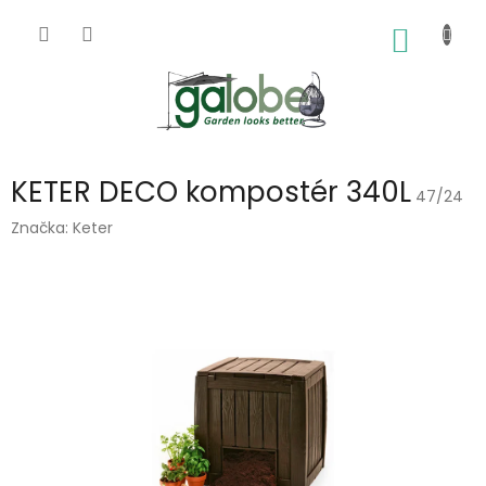
Přejít
na
NÁKUP
obsah
KOŠÍK
KETER DECO kompostér 340L
47/24
Značka:
Keter