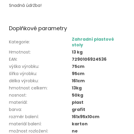
Snadná údržba!
Doplňkové parametry
Zahradní plastové
Kategorie
:
stoly
Hmotnost
:
13 kg
EAN
:
7290106924536
výška výrobku
:
75cm
šířka výrobku
:
95cm
délka výrobku
:
161cm
hmotnost celkem
:
13kg
nosnost
:
50kg
materiál
:
plast
barva
:
grafit
rozměr balení
:
161x95x10cm
materiál balení
:
karton
možnost rozložení
:
ne