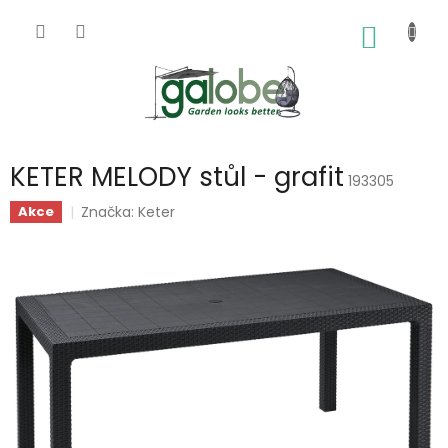
Přejít
na
NÁKUP
obsah
KOŠÍK
KETER MELODY stůl - grafit
193305
Značka:
Keter
Akce