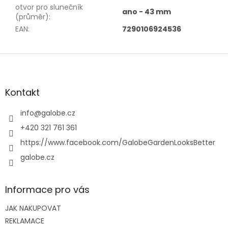
otvor pro slunečník
ano - 43 mm
(průměr)
:
EAN
:
7290106924536
Z
á
p
a
Kontakt
t
í
info
@
galobe.cz
+420 321 761 361
https://www.facebook.com/GalobeGardenLooksBetter
galobe.cz
Informace pro vás
JAK NAKUPOVAT
REKLAMACE