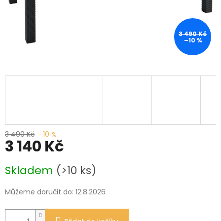
3 490 Kč
–10 %
3 490 Kč
–10 %
3 140 Kč
Měrná
Skladem
(>10 ks)
cena:
Můžeme doručit do:
12.8.2026