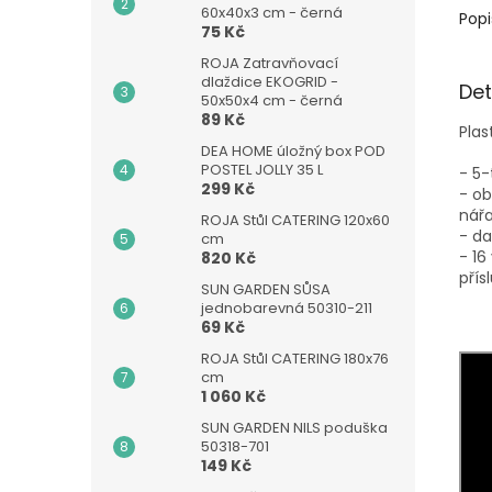
60x40x3 cm - černá
Popi
75 Kč
ROJA Zatravňovací
dlaždice EKOGRID -
Det
50x50x4 cm - černá
89 Kč
Plas
DEA HOME úložný box POD
POSTEL JOLLY 35 L
- 5-
299 Kč
- ob
nářa
ROJA Stůl CATERING 120x60
- da
cm
- 16
820 Kč
přís
SUN GARDEN SŮSA
jednobarevná 50310-211
69 Kč
ROJA Stůl CATERING 180x76
cm
1 060 Kč
SUN GARDEN NILS poduška
50318-701
149 Kč