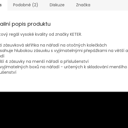
s
Podobné (2)
Diskuze
Značka
ailní popis produktu
tový regál vysoké kvality od značky KETER.
ti zásuvková skříňka na nářadí na otočných kolečkách
sahuje hlubokou zásuvku s vyjímatelnými přepážkami na větší a
dí
lší 4 zásuvky na menší nářadí a příslušenství
 vyjímatelných boxů na nářadí - určených k skladování menšího
lušenství