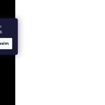
o
e
.
asím