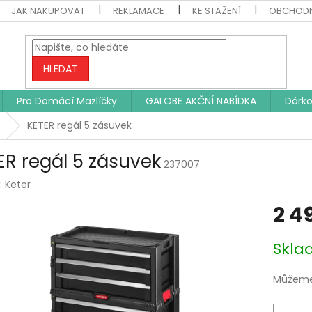
JAK NAKUPOVAT
REKLAMACE
KE STAŽENÍ
OBCHODN
HLEDAT
Pro Domácí Mazlíčky
GALOBE AKČNÍ NABÍDKA
Dárko
KETER regál 5 zásuvek
ER regál 5 zásuvek
237007
:
Keter
2 4
Měrná
Skl
cena:
Můžeme 