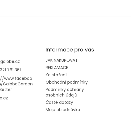
Informace pro vás
JAK NAKUPOVAT
@
galobe.cz
REKLAMACE
321 761 361
Ke stažení
://www.faceboo
Obchodní podmínky
m/GalobeGarden
Better
Podmínky ochrany
osobních údajů
e.cz
Časté dotazy
Moje objednávka