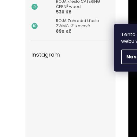
ROJA křeslo CATERING
ČERNÉ wood
530 Kč
ROJA Zahradní křeslo
ZWMC-31 kovové
890 Kč
Tento 
webu v
Instagram
Nas