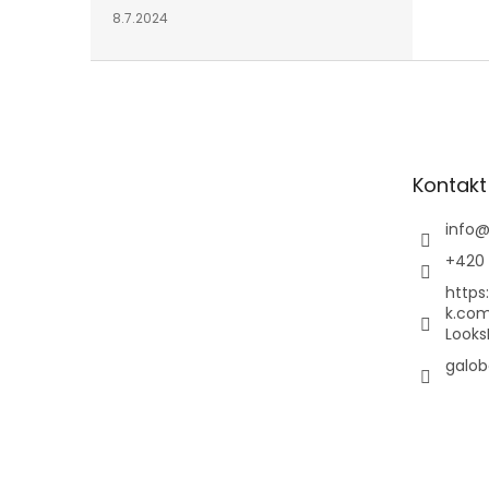
8.7.2024
Z
á
p
a
t
Kontakt
í
info
+420 
https
k.co
Looks
galob