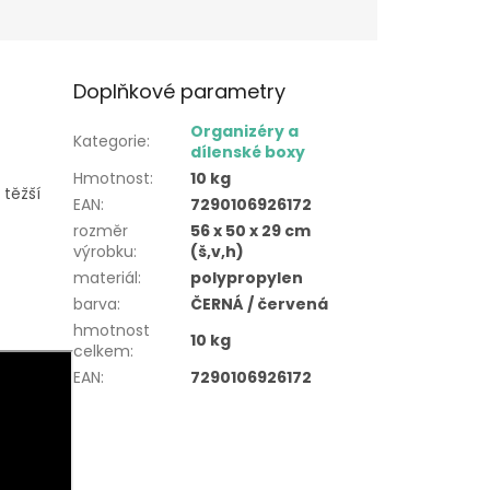
Doplňkové parametry
Organizéry a
Kategorie
:
dílenské boxy
Hmotnost
:
10 kg
 těžší
EAN
:
7290106926172
rozměr
56 x 50 x 29 cm
výrobku
:
(š,v,h)
materiál
:
polypropylen
barva
:
ČERNÁ / červená
hmotnost
10 kg
celkem
:
EAN
:
7290106926172