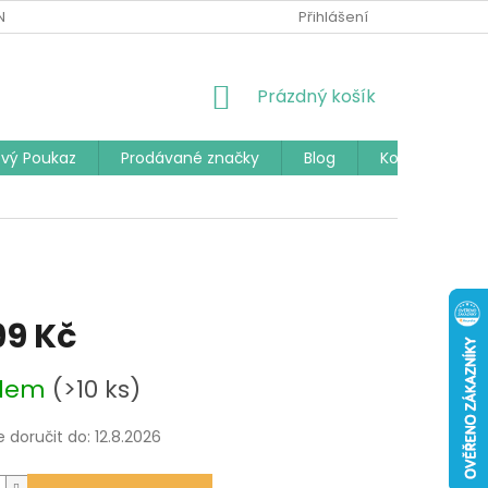
Í PODMÍNKY
PODMÍNKY OCHRANY OSOBNÍCH ÚDAJŮ
Přihlášení
ČAST
NÁKUPNÍ
Prázdný košík
KOŠÍK
vý Poukaz
Prodávané značky
Blog
Kontakty
99 Kč
adem
(>10 ks)
doručit do:
12.8.2026