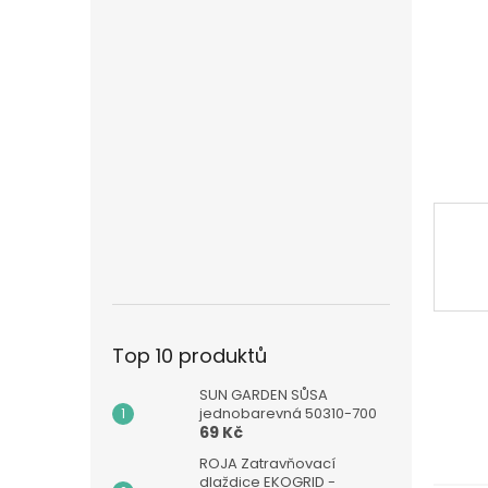
n
e
l
Top 10 produktů
SUN GARDEN SŮSA
jednobarevná 50310-700
69 Kč
ROJA Zatravňovací
dlaždice EKOGRID -