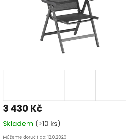
3 430 Kč
Měrná
Skladem
(>10 ks)
cena:
Můžeme doručit do:
12.8.2026