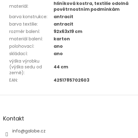
hliníková kostra, textilie odolná
materiál
:
povětrnostním podmínkám
barva konstrukce
:
antracit
barva textilie
:
antracit
rozměr balení
:
92x63x19 cm
materiál balení
:
karton
polohovací
:
ano
skládací
:
ano
výška výrobku
(výška sedu od
44 cm
země)
:
EAN
:
4251785702603
Z
á
p
a
Kontakt
t
í
info
@
galobe.cz