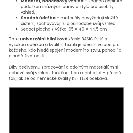
Moderní, nadčasový vzhled
– snadno doplníte
poduškami různých barev a stylů pro osobitý
vzhled.
Snadná údržba
– materiály nevyžadují složité
čištění, zachovávají si dlouhodobě svůj vzhled.
Sedací plocha / výška: 65 × 49 × 44,5 cm
Toto
univerzální hliníkové
křeslo BASIC PLUS s
vysokou opěrkou a kvalitní textilií je ideální volbou pro
každého, kdo hledá spojení moderního stylu, pohodlí a
dlouhé životnosti.
Díky pečlivému zpracování a odolným materiálům si
uchová svůj vzhled i funkčnost po mnoho let – přesně
tak, jak se od německé kvality KETTLER očekává.