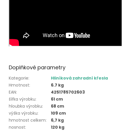
Doplňkové parametry
Kategorie
:
Hliníková zahradní křesla
Hmotnost
:
6.7 kg
EAN
:
4251785702603
šířka výrobku
:
61 cm
hloubka výrobku
:
68 cm
výška výrobku
:
109 cm
hmotnost celkem
:
6,7 kg
nosnost
:
120 kg