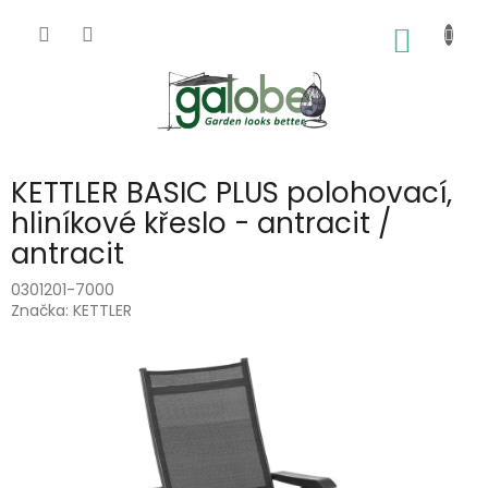
Přejít
na
NÁKUP
obsah
KOŠÍK
KETTLER BASIC PLUS polohovací,
hliníkové křeslo - antracit /
antracit
0301201-7000
Značka:
KETTLER