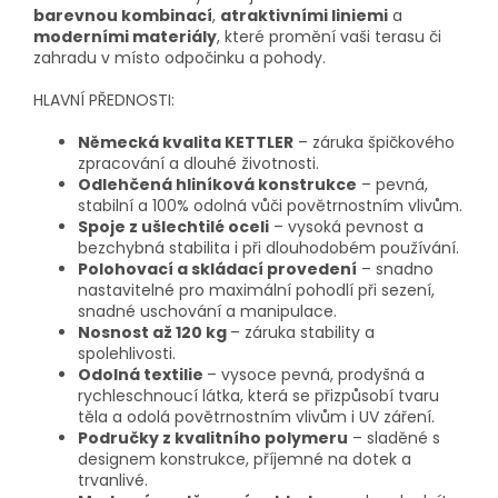
barevnou kombinací
,
atraktivními liniemi
a
moderními materiály
, které promění vaši terasu či
zahradu v místo odpočinku a pohody.
HLAVNÍ PŘEDNOSTI:
Německá kvalita KETTLER
– záruka špičkového
zpracování a dlouhé životnosti.
Odlehčená hliníková konstrukce
– pevná,
stabilní a 100% odolná vůči povětrnostním vlivům.
Spoje z ušlechtilé oceli
– vysoká pevnost a
bezchybná stabilita i při dlouhodobém používání.
Polohovací a skládací provedení
– snadno
nastavitelné pro maximální pohodlí při sezení,
snadné uschování a manipulace.
Nosnost až 120 kg
– záruka stability a
spolehlivosti.
Odolná textilie
– vysoce pevná, prodyšná a
rychleschnoucí látka, která se přizpůsobí tvaru
těla a odolá povětrnostním vlivům i UV záření.
Područky z kvalitního polymeru
– sladěné s
designem konstrukce, příjemné na dotek a
trvanlivé.