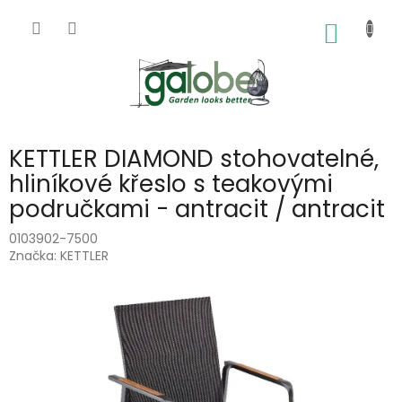
Přejít
na
NÁKUP
obsah
KOŠÍK
KETTLER DIAMOND stohovatelné,
hliníkové křeslo s teakovými
područkami - antracit / antracit
0103902-7500
Značka:
KETTLER