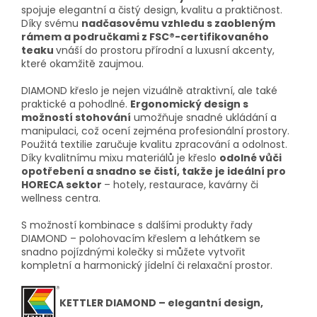
spojuje elegantní a čistý design, kvalitu a praktičnost.
Díky svému
nadčasovému vzhledu s zaobleným
rámem a područkami z FSC®-certifikovaného
teaku
vnáší do prostoru přírodní a luxusní akcenty,
které okamžitě zaujmou.
DIAMOND křeslo je nejen vizuálně atraktivní, ale také
praktické a pohodlné.
Ergonomický design s
možností stohování
umožňuje snadné ukládání a
manipulaci, což ocení zejména profesionální prostory.
Použitá textilie zaručuje kvalitu zpracování a odolnost.
Díky kvalitnímu mixu materiálů je křeslo
odolné vůči
opotřebení a snadno se čistí, takže je ideální pro
HORECA sektor
– hotely, restaurace, kavárny či
wellness centra.
S možností kombinace s dalšími produkty řady
DIAMOND – polohovacím křeslem a lehátkem se
snadno pojízdnými kolečky si můžete vytvořit
kompletní a harmonický jídelní či relaxační prostor.
KETTLER DIAMOND – elegantní design,