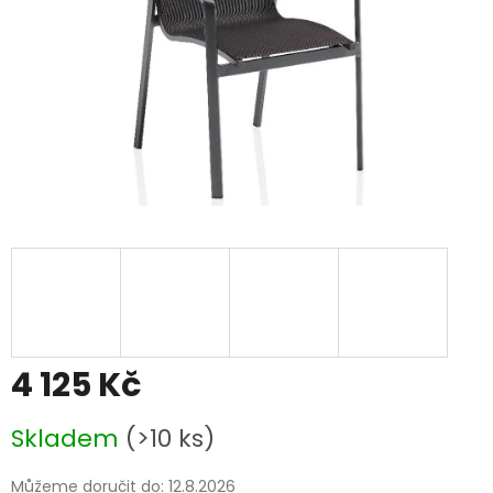
4 125 Kč
Měrná
Skladem
(>10 ks)
cena:
Můžeme doručit do:
12.8.2026