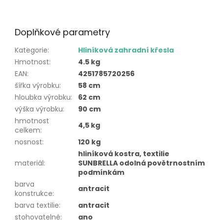
Doplňkové parametry
Kategorie
:
Hliníková zahradní křesla
Hmotnost
:
4.5 kg
EAN
:
4251785720256
šířka výrobku
:
58 cm
hloubka výrobku
:
62 cm
výška výrobku
:
90 cm
hmotnost
4,5 kg
celkem
:
nosnost
:
120 kg
hliníková kostra, textilie
materiál
:
SUNBRELLA odolná povětrnostním
podmínkám
barva
antracit
konstrukce
:
barva textilie
:
antracit
stohovatelné
:
ano