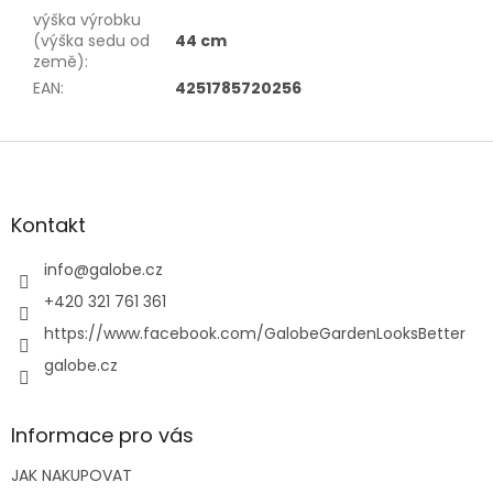
výška výrobku
(výška sedu od
44 cm
země)
:
EAN
:
4251785720256
Z
á
p
a
Kontakt
t
í
info
@
galobe.cz
+420 321 761 361
https://www.facebook.com/GalobeGardenLooksBetter
galobe.cz
Informace pro vás
JAK NAKUPOVAT