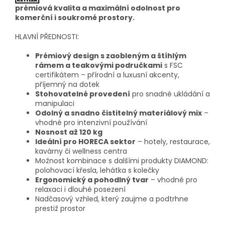
prémiová kvalita a maximální odolnost pro
komerční i soukromé prostory.
HLAVNÍ PŘEDNOSTI:
Prémiový design s zaobleným a štíhlým
rámem a teakovými područkami
s FSC
certifikátem – přírodní a luxusní akcenty,
příjemný na dotek
Stohovatelné provedení
pro snadné ukládání a
manipulaci
Odolný a snadno čistitelný materiálový mix
–
vhodné pro intenzivní používání
Nosnost až 120 kg
Ideální pro HORECA sektor
– hotely, restaurace,
kavárny či wellness centra
Možnost kombinace s dalšími produkty DIAMOND:
polohovací křesla, lehátka s kolečky
Ergonomický a pohodlný tvar
– vhodné pro
relaxaci i dlouhé posezení
Nadčasový vzhled, který zaujme a podtrhne
prestiž prostor