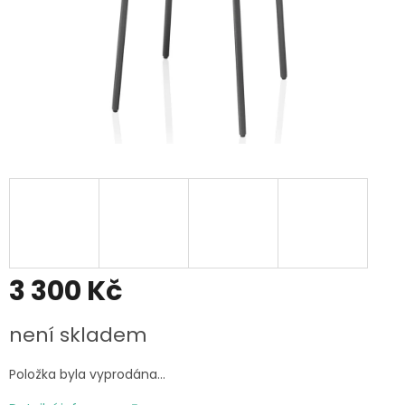
3 300 Kč
Měrná
není skladem
cena:
Položka byla vyprodána…