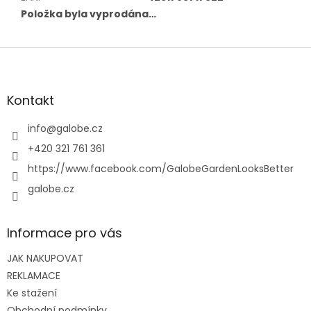
Položka byla vyprodána…
Z
á
p
a
Kontakt
t
í
info
@
galobe.cz
+420 321 761 361
https://www.facebook.com/GalobeGardenLooksBetter
galobe.cz
Informace pro vás
JAK NAKUPOVAT
REKLAMACE
Ke stažení
Obchodní podmínky