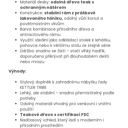
Materiál desky:
odolné dřevo teak s
ochranným nátěrem
Konstrukce:
stabilní rám z práškově
lakovaného hliníku,
odolný vůči korozi a
povětrnostním vlivům
Barva: kombinace přírodního dřeva a
antracitového rámu
Využití: ideální jako odkládací stolek k lehátku,
pohovce nebo k většímu stolu ze stejné série
Údržba: snadno se čistí – stačí vlhký hadřík;
doporučeno přikrývat při dlouhodobém dešti
nebo mrazu
Výhody:
Stylový doplněk k zahradnímu nábytku řady
KETTLER TRIBE
Lehký, ale stabilní – snadno přemístitelný podle
potřeby
Odolný materiál vhodný pro venkovní i vnitřní
použití
Teakové dřevo s certifikací FSC
Nadčasový vzhled, který ladí s moderním i
přírodním prostředím