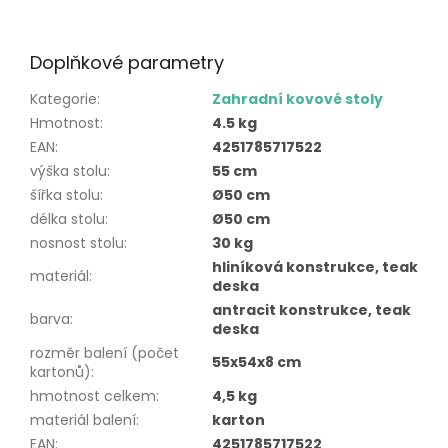
Doplňkové parametry
Kategorie
:
Zahradní kovové stoly
Hmotnost
:
4.5 kg
EAN
:
4251785717522
výška stolu
:
55 cm
šířka stolu
:
Ø50 cm
délka stolu
:
Ø50 cm
nosnost stolu
:
30 kg
hliníková konstrukce, teak
materiál
:
deska
antracit konstrukce, teak
barva
:
deska
rozměr balení (počet
55x54x8 cm
kartonů)
:
hmotnost celkem
:
4,5 kg
materiál balení
:
karton
EAN
:
4251785717522