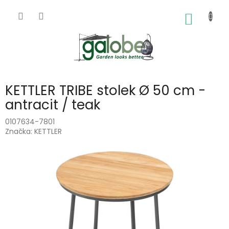
Přejít
na
NÁKUP
obsah
KOŠÍK
KETTLER TRIBE stolek Ø 50 cm -
antracit / teak
0107634-7801
Značka:
KETTLER