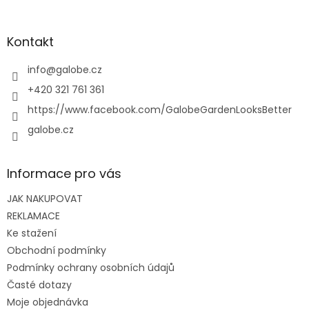
á
p
a
Kontakt
t
í
info
@
galobe.cz
+420 321 761 361
https://www.facebook.com/GalobeGardenLooksBetter
galobe.cz
Informace pro vás
JAK NAKUPOVAT
REKLAMACE
Ke stažení
Obchodní podmínky
Podmínky ochrany osobních údajů
Časté dotazy
Moje objednávka