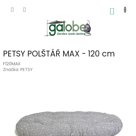
Přejít
na
NÁKUP
obsah
KOŠÍK
PETSY POLŠTÁŘ MAX - 120 cm
F120MAX
Značka:
PETSY