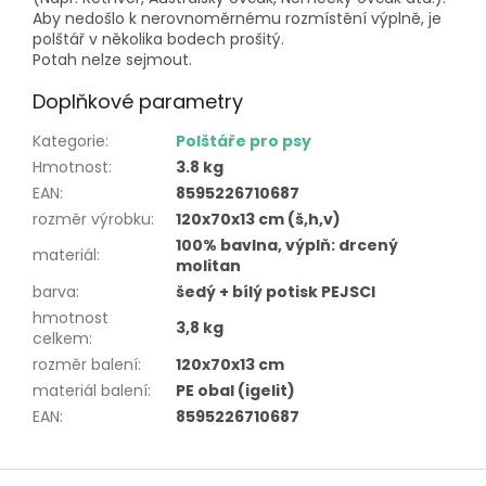
Aby nedošlo k nerovnoměrnému rozmístění výplně, je
polštář v několika bodech prošitý.
Potah nelze sejmout.
Doplňkové parametry
Kategorie
:
Polštáře pro psy
Hmotnost
:
3.8 kg
EAN
:
8595226710687
rozměr výrobku
:
120x70x13 cm (š,h,v)
100% bavlna, výplň: drcený
materiál
:
molitan
barva
:
šedý + bílý potisk PEJSCI
hmotnost
3,8 kg
celkem
:
rozměr balení
:
120x70x13 cm
materiál balení
:
PE obal (igelit)
EAN
:
8595226710687
Z