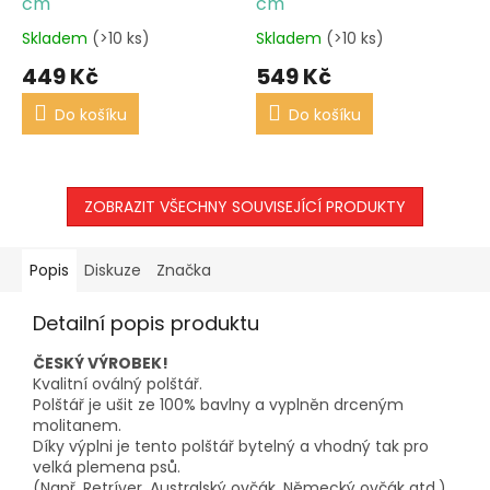
cm
cm
Skladem
(>10 ks)
Skladem
(>10 ks)
449 Kč
549 Kč
Do košíku
Do košíku
ZOBRAZIT VŠECHNY SOUVISEJÍCÍ PRODUKTY
Popis
Diskuze
Značka
Detailní popis produktu
ČESKÝ VÝROBEK!
Kvalitní oválný polštář.
Polštář je ušit ze 100% bavlny a vyplněn drceným
molitanem.
Díky výplni je tento polštář bytelný a vhodný tak pro
velká plemena psů.
(Např. Retríver, Australský ovčák, Německý ovčák atd.).