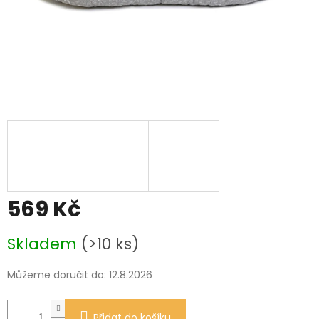
569 Kč
Měrná
Skladem
(>10 ks)
cena:
Můžeme doručit do:
12.8.2026
Přidat do košíku