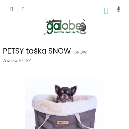
Přejít
na
NÁKUP
obsah
KOŠÍK
PETSY taška SNOW
TSNOW
Značka:
PETSY