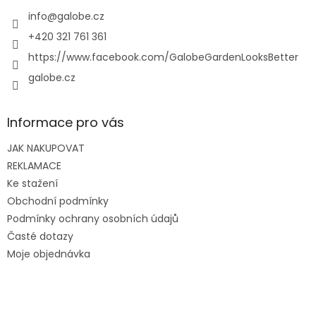
t
í
info
@
galobe.cz
+420 321 761 361
https://www.facebook.com/GalobeGardenLooksBetter
galobe.cz
Informace pro vás
JAK NAKUPOVAT
REKLAMACE
Ke stažení
Obchodní podmínky
Podmínky ochrany osobních údajů
Časté dotazy
Moje objednávka