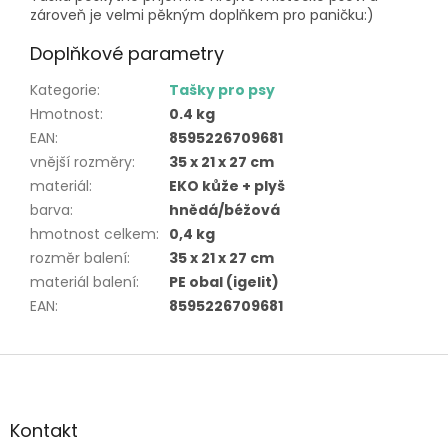
zároveň je velmi pěkným doplňkem pro paničku:)
Doplňkové parametry
Kategorie
:
Tašky pro psy
Hmotnost
:
0.4 kg
EAN
:
8595226709681
vnější rozměry
:
35 x 21 x 27 cm
materiál
:
EKO kůže + plyš
barva
:
hnědá/béžová
hmotnost celkem
:
0,4 kg
rozměr balení
:
35 x 21 x 27 cm
materiál balení
:
PE obal (igelit)
EAN
:
8595226709681
Z
á
p
a
Kontakt