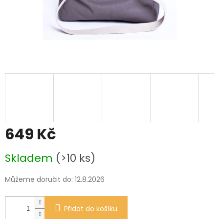
649 Kč
Měrná
Skladem
(>10 ks)
cena:
Můžeme doručit do:
12.8.2026
Přidat do košíku