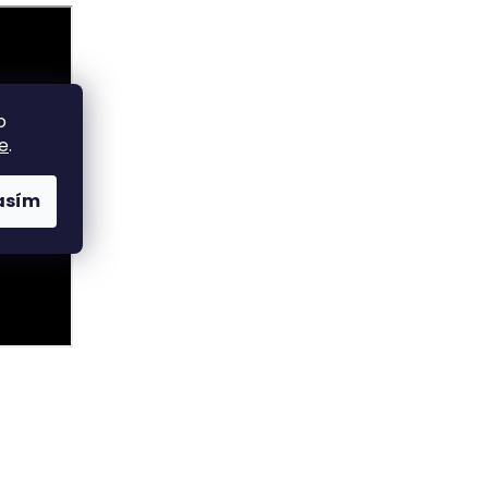
o
e
.
asím