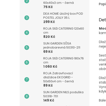
60x40x3 cm - černá
Popi
75 Kč
DEA HOME úložný box POD
POSTEL JOLLY 35 L
Det
299 Kč
Mod
ROJA Stůl CATERING 120x60
cm
kam
820 Kč
Dlaž
SUN GARDEN SŮSA
neje
jednobarevná 50310-211
69 Kč
Sest
ROJA Stůl CATERING 180x76
stač
cm
venk
1 060 Kč
obáv
ROJA Zatravňovací
dlaždice EKOGRID -
Dlaž
50x50x4 cm - černá
stab
89 Kč
Vyro
kdyk
SUN GARDEN NILS poduška
50318-701
149 Kč
Bale