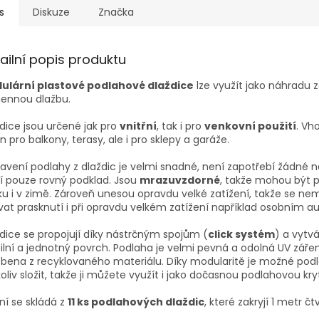
s
Diskuze
Značka
ailní popis produktu
ulární plastové podlahové dlaždice
lze využít jako náhradu 
ennou dlažbu.
dice jsou určené jak pro
vnitřní
, tak i pro
venkovní použití
. Vh
n pro balkony, terasy, ale i pro sklepy a garáže.
avení podlahy z dlaždic je velmi snadné, není zapotřebí žádné n
í pouze rovný podklad. Jsou
mrazuvzdorné
, takže mohou být 
u i v zimě. Zároveň unesou opravdu velké zatížení, takže se ne
at prasknutí i při opravdu velkém zatížení například osobním a
dice se propojují díky nástrčným spojům (
click systém
) a vytvá
ilní a jednotný povrch. Podlaha je velmi pevná a odolná UV zářen
bena z recyklovaného materiálu. Díky modularitě je možné pod
oliv složit, takže ji můžete využít i jako dočasnou podlahovou kry
ní se skládá z
11 ks podlahových dlaždic
, které zakryjí 1 metr čt