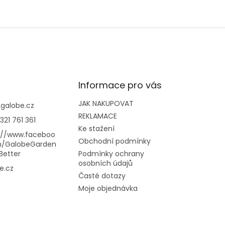
Informace pro vás
JAK NAKUPOVAT
@
galobe.cz
REKLAMACE
321 761 361
Ke stažení
://www.faceboo
Obchodní podmínky
m/GalobeGarden
Better
Podmínky ochrany
osobních údajů
e.cz
Časté dotazy
Moje objednávka