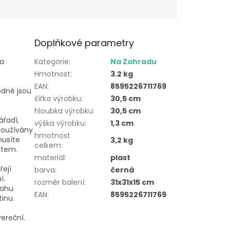
Doplňkové parametry
za
Kategorie
:
Na Zahradu
Hmotnost
:
3.2 kg
EAN
:
8595226711769
odné jsou
šířka výrobku
:
30,5 cm
hloubka výrobku
:
30,5 cm
ářadí,
výška výrobku
:
1,3 cm
používány
hmotnost
musíte
3,2 kg
celkem
:
utem.
materiál
:
plast
řejí
barva
:
černá
í.
rozměr balení
:
31x31x15 cm
lahu
EAN
:
8595226711769
tinu.
vereční.