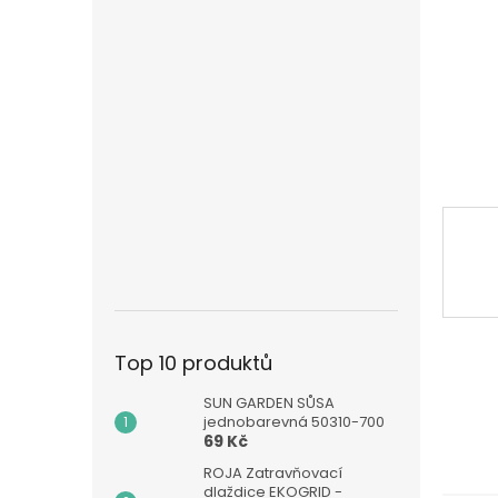
n
e
l
Top 10 produktů
SUN GARDEN SŮSA
jednobarevná 50310-700
69 Kč
ROJA Zatravňovací
dlaždice EKOGRID -