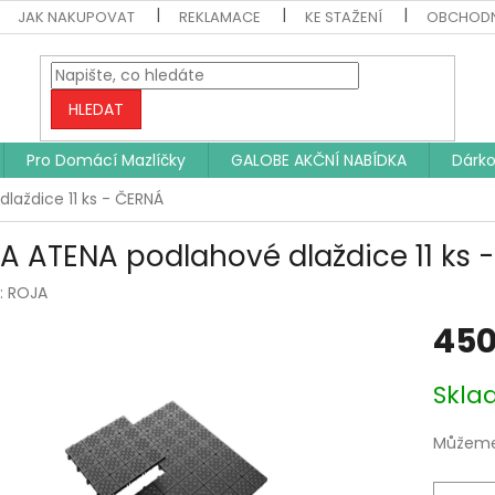
JAK NAKUPOVAT
REKLAMACE
KE STAŽENÍ
OBCHODN
HLEDAT
Pro Domácí Mazlíčky
GALOBE AKČNÍ NABÍDKA
Dárko
laždice 11 ks - ČERNÁ
A ATENA podlahové dlaždice 11 ks 
:
ROJA
450
Měrná
Skl
cena:
Můžeme 