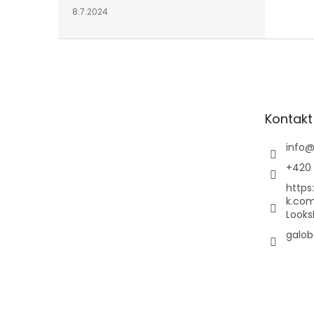
8.7.2024
Z
á
p
a
t
Kontakt
í
info
+420 
https
k.co
Looks
galob