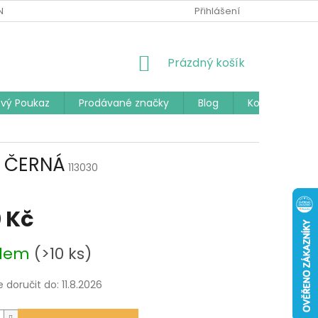
Í PODMÍNKY
PODMÍNKY OCHRANY OSOBNÍCH ÚDAJŮ
Přihlášení
ČAST
NÁKUPNÍ
Prázdný košík
KOŠÍK
vý Poukaz
Prodávané značky
Blog
Kontakty
- ČERNÁ
113030
 Kč
adem
(>10 ks)
doručit do:
11.8.2026