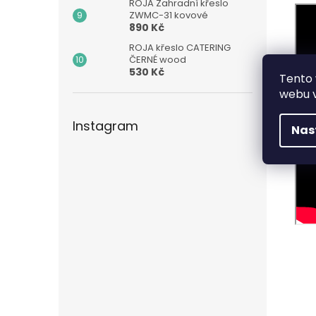
ROJA Zahradní křeslo
ZWMC-31 kovové
890 Kč
ROJA křeslo CATERING
ČERNÉ wood
530 Kč
Tento 
webu v
Instagram
Nas