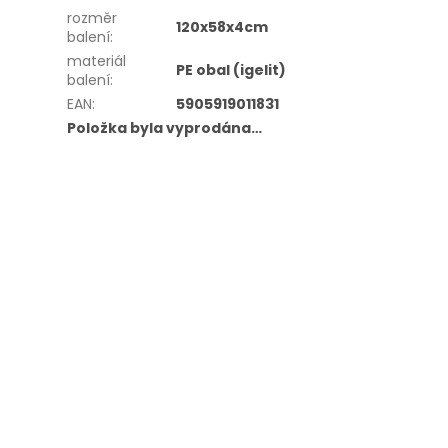
rozměr
120x58x4cm
balení
:
materiál
PE obal (igelit)
balení
:
EAN
:
5905919011831
Položka byla vyprodána…