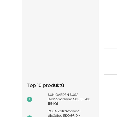
n
e
l
Top 10 produktů
SUN GARDEN SŮSA
jednobarevná 50310-700
69 Kč
ROJA Zatravňovací
dlaždice EKOGRID -