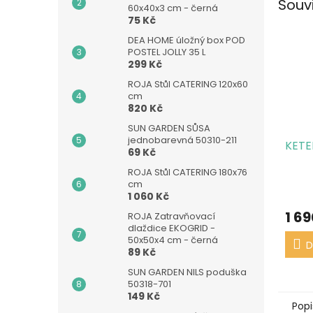
Souv
60x40x3 cm - černá
75 Kč
DEA HOME úložný box POD
POSTEL JOLLY 35 L
299 Kč
ROJA Stůl CATERING 120x60
cm
820 Kč
SUN GARDEN SŮSA
jednobarevná 50310-211
KETER
69 Kč
ROJA Stůl CATERING 180x76
cm
1 060 Kč
1 69
ROJA Zatravňovací
dlaždice EKOGRID -
50x50x4 cm - černá
D
89 Kč
SUN GARDEN NILS poduška
50318-701
149 Kč
Popi