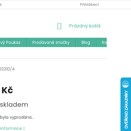
Í PODMÍNKY
PODMÍNKY OCHRANY OSOBNÍCH ÚDAJŮ
Přihlášení
ČAST
NÁKUPNÍ
Prázdný košík
KOŠÍK
vý Poukaz
Prodávané značky
Blog
Kontakty
23210/4
 Kč
 skladem
 byla vyprodána…
í informace