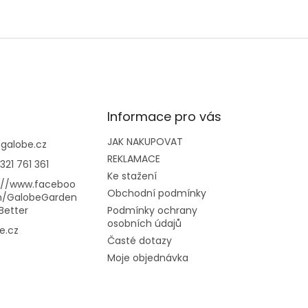
Informace pro vás
JAK NAKUPOVAT
@
galobe.cz
REKLAMACE
321 761 361
Ke stažení
://www.faceboo
Obchodní podmínky
m/GalobeGarden
Better
Podmínky ochrany
osobních údajů
e.cz
Časté dotazy
Moje objednávka