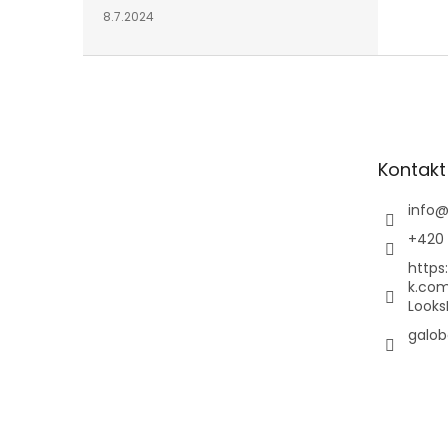
8.7.2024
Z
á
p
a
t
Kontakt
í
info
+420 
https
k.co
Looks
galob