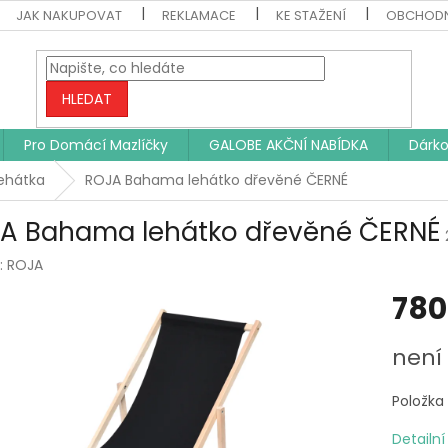
JAK NAKUPOVAT
REKLAMACE
KE STAŽENÍ
OBCHODN
HLEDAT
Pro Domácí Mazlíčky
GALOBE AKČNÍ NABÍDKA
Dárko
ehátka
ROJA Bahama lehátko dřevěné ČERNÉ
A Bahama lehátko dřevěné ČERNÉ
:
ROJA
780
Měrná
není
cena:
Položka
Detailn