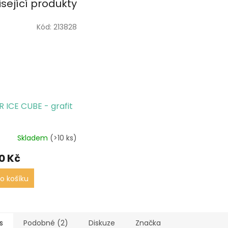
isející produkty
Kód:
213828
 ICE CUBE - grafit
Skladem
(>10 ks)
0 Kč
o košíku
s
Podobné (2)
Diskuze
Značka