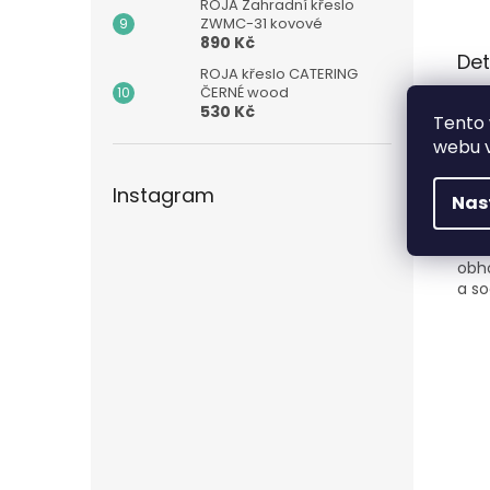
ROJA Zahradní křeslo
ZWMC-31 kovové
890 Kč
Det
ROJA křeslo CATERING
ČERNÉ wood
Klas
530 Kč
Tento 
či n
webu v
Lehk
Instagram
Nas
Skvě
Cert
obho
a so