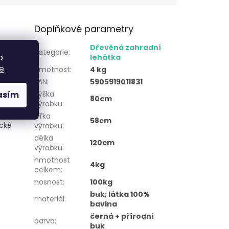
Doplňkové parametry
 u bazénu
Dřevěná zahradní
Kategorie
:
o
lehátka
e
.
Hmotnost
:
4 kg
EAN
:
5905919011831
asím
výška
80cm
výrobku
:
šířka
58cm
ické
výrobku
:
délka
120cm
výrobku
:
hmotnost
4kg
celkem
:
nosnost
:
100kg
buk; látka 100%
materiál
:
bavlna
černá + přírodní
barva
:
buk