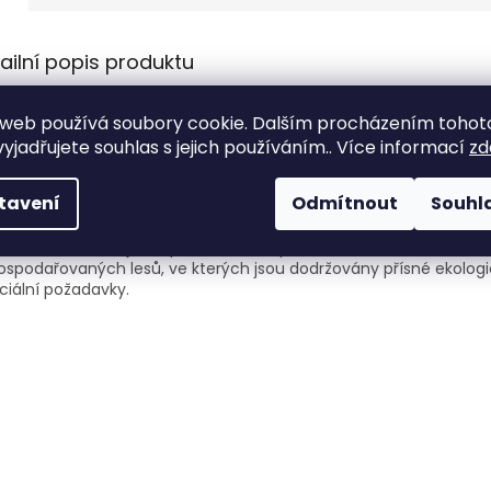
ailní popis produktu
ické, rozkládací dřevěné lehátko, které se skvěle hodí k relaxaci
web používá soubory cookie. Dalším procházením tohot
a terase. Nastavitelné do 3 poloh.
yjadřujete souhlas s jejich používáním.. Více informací
zd
é a jednoduše uskladnitelné.
tavení
Odmítnout
Souhl
lé řešení například na camping či cestování.
ifikát FSC zaručuje, že použité dřevo pochází ze šetrně
spodařovaných lesů, ve kterých jsou dodržovány přísné ekolog
ciální požadavky.