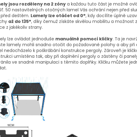
ely jsou rozděleny na 2 zóny
a každou tuto část je možné ovl
šť. 50 nastavitelných otočných lamel Vás ochrání nejen před sl
i před deštěm.
Lamely lze otáčet od 0°
, kdy docílíte úplně uza
echy
až do 135°
, díky čemuž získáte skvělou mobilitu a možnost z
ce z jakékoliv strany.
ely lze ovládat jednoduše
manuálně pomocí kličky
. Ta je navr
te lamely mohli snadno otočit do požadované polohy a aby při 
l nedocházelo k poškrábání konstrukce pergoly. Zároveň je kličk
trukci umístěna tak, aby při doplnění pergoly o zástěny či panel
ánila ve snadné manipulaci s těmito doplňky. Kličku můžete je
at.