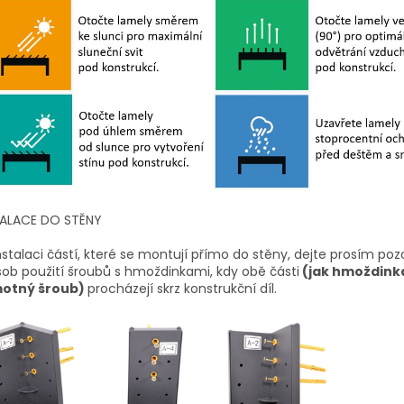
TALACE DO STĚNY
instalaci částí, které se montují přímo do stěny, dejte prosím poz
ob použití šroubů s hmoždinkami, kdy obě části
(jak hmoždinka
otný šroub)
procházejí skrz konstrukční díl.