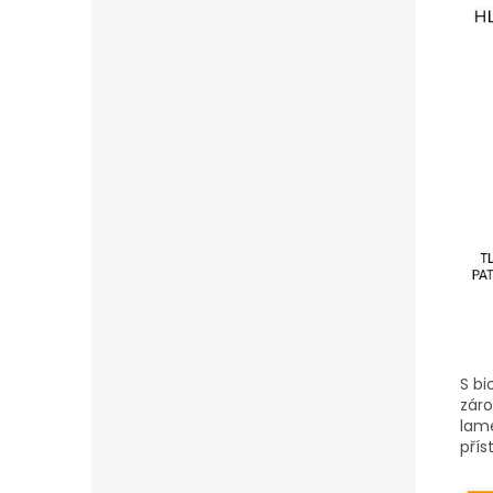
S bi
zár
lame
přís