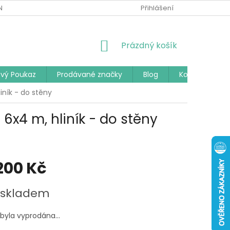
Í PODMÍNKY
PODMÍNKY OCHRANY OSOBNÍCH ÚDAJŮ
Přihlášení
ČAST
NÁKUPNÍ
Prázdný košík
KOŠÍK
vý Poukaz
Prodávané značky
Blog
Kontakty
iník - do stěny
6x4 m, hliník - do stěny
200 Kč
 skladem
 byla vyprodána…