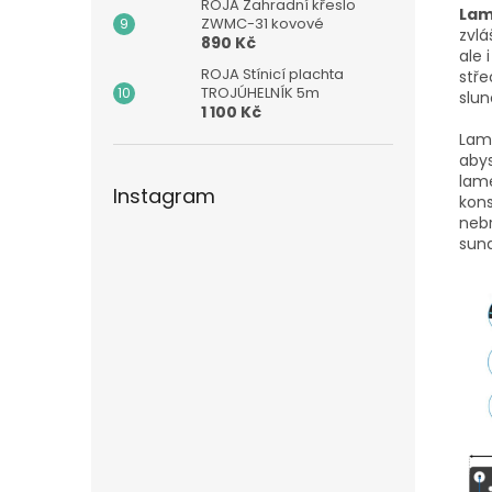
ROJA Zahradní křeslo
Lam
ZWMC-31 kovové
zvlá
890 Kč
ale 
ROJA Stínicí plachta
stř
TROJÚHELNÍK 5m
slun
1 100 Kč
Lam
abys
lame
Instagram
kons
nebr
sund