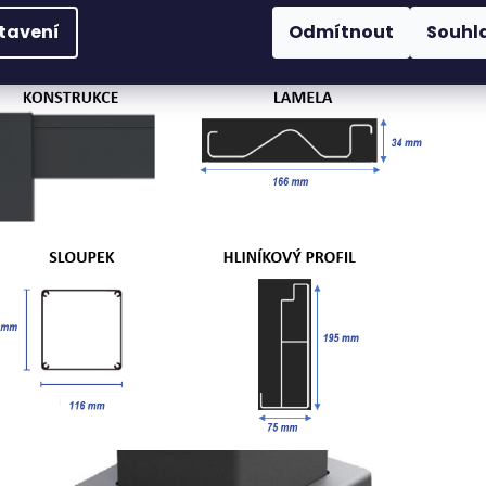
íklad osvětlení.
tavení
Odmítnout
Souhl