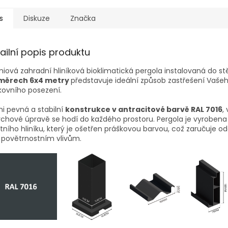
s
Diskuze
Značka
ailní popis produktu
iová zahradní hliníková bioklimatická pergola instalovaná do st
měrech 6x4 metry
představuje ideální způsob zastřešení Vaše
kovního posezení.
i pevná a stabilní
konstrukce v antracitové barvě RAL 7016
,
chové úpravě se hodí do každého prostoru. Pergola je vyrobena
itního hliníku, který je ošetřen práškovou barvou, což zaručuje o
 povětrnostním vlivům.