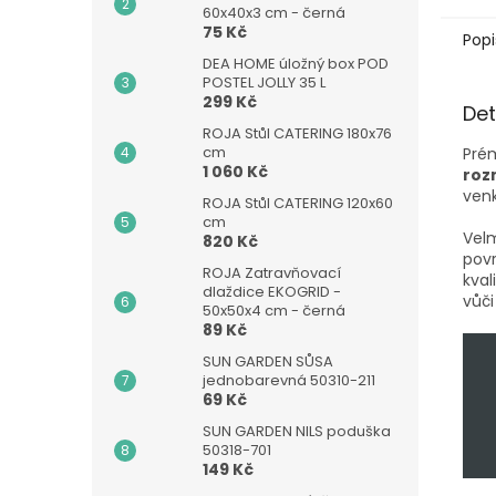
60x40x3 cm - černá
75 Kč
Popi
DEA HOME úložný box POD
POSTEL JOLLY 35 L
299 Kč
Det
ROJA Stůl CATERING 180x76
cm
Prém
1 060 Kč
roz
ven
ROJA Stůl CATERING 120x60
cm
Velm
820 Kč
povr
ROJA Zatravňovací
kval
dlaždice EKOGRID -
vůči
50x50x4 cm - černá
89 Kč
SUN GARDEN SŮSA
jednobarevná 50310-211
69 Kč
SUN GARDEN NILS poduška
50318-701
149 Kč