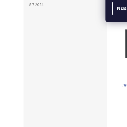
např
8.7.2024
Nas