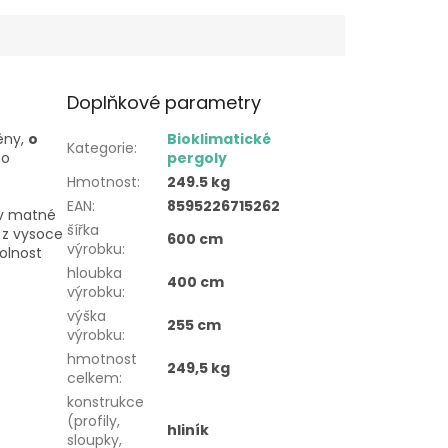
Doplňkové parametry
ěny,
o
Bioklimatické
Kategorie
:
ho
pergoly
Hmotnost
:
249.5 kg
EAN
:
8595226715262
 v matné
šířka
 z vysoce
600 cm
výrobku
:
dolnost
hloubka
400 cm
výrobku
:
výška
255 cm
výrobku
:
hmotnost
249,5 kg
celkem
:
konstrukce
(profily,
hliník
sloupky,