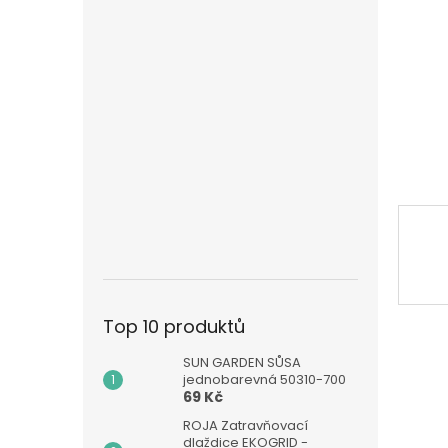
n
e
l
Top 10 produktů
SUN GARDEN SŮSA
jednobarevná 50310-700
69 Kč
ROJA Zatravňovací
dlaždice EKOGRID -