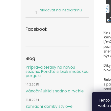
Sledovat na Instagramu
Facebook
Ke 
kon
l/m2
pozi
sněh
být
Blog
Dík
Příprava terasy na novou
biok
sezónu: Pořiďte si bioklimatickou
pergolu
Rob
s pa
14.2.2025
nav
Vánoční úklid snadno a rychle
sys
tak,
Tento 
21.11.2024
webu v
Zahradní domky stylově
Souč