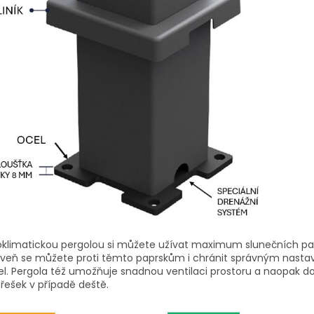
oklimatickou pergolou si můžete užívat maximum slunečních pa
oveň se můžete proti těmto paprskům i chránit správným nast
l. Pergola též umožňuje snadnou ventilaci prostoru a naopak d
třešek v případě deště.