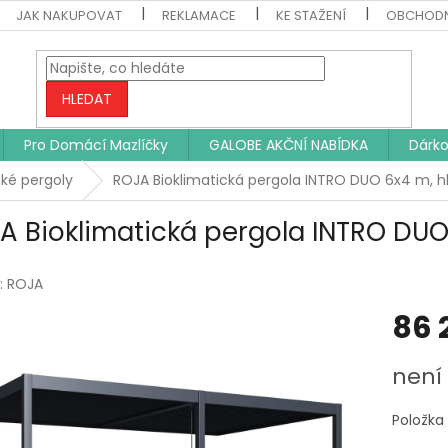
JAK NAKUPOVAT
REKLAMACE
KE STAŽENÍ
OBCHODN
HLEDAT
Pro Domácí Mazlíčky
GALOBE AKČNÍ NABÍDKA
Dárko
cké pergoly
ROJA Bioklimatická pergola INTRO DUO 6x4 m, hl
A Bioklimatická pergola INTRO DUO 
:
ROJA
86 
Měrná
není
cena:
Položka