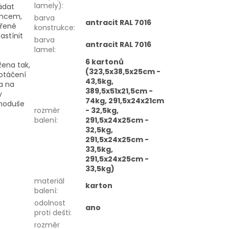
lamely)
:
ádat
uncem,
barva
antracit RAL 7016
vřené
konstrukce
:
astínit
barva
antracit RAL 7016
lamel
:
6 kartonů
žena tak,
(323,5x38,5x25cm -
otáčení
43,5kg,
a na
389,5x51x21,5cm -
y
74kg, 291,5x24x21cm
dnoduše
rozměr
- 32,5kg,
balení
:
291,5x24x25cm -
32,5kg,
291,5x24x25cm -
33,5kg,
291,5x24x25cm -
33,5kg)
materiál
karton
balení
:
odolnost
ano
proti dešti
:
rozměr