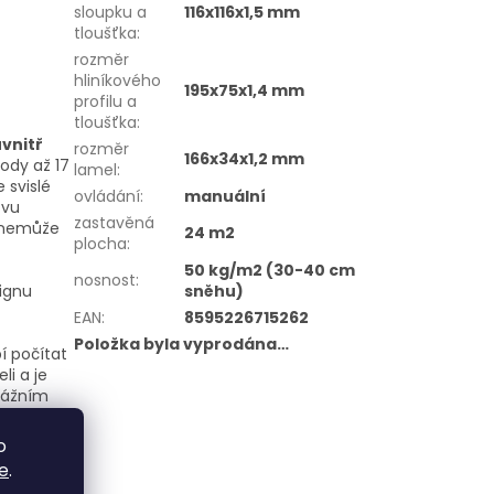
sloupku a
116x116x1,5 mm
tloušťka
:
rozměr
hliníkového
195x75x1,4 mm
profilu a
tloušťka
:
vnitř
rozměr
166x34x1,2 mm
ody až 17
lamel
:
 svislé
ovládání
:
manuální
tvu
zastavěná
k nemůže
24 m2
plocha
:
50 kg/m2 (30-40 cm
nosnost
:
sněhu)
ignu
EAN
:
8595226715262
Položka byla vyprodána…
bí počítat
li a je
nážním
á lamely
em.
o
e
.
stalovat