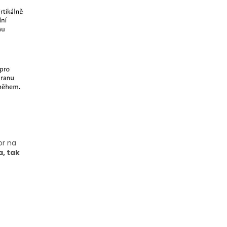
or na
, tak