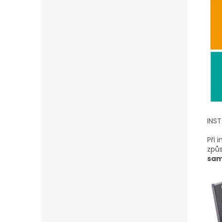
INS
Při 
způs
sam