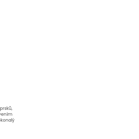
prsků,
avením
okonalý