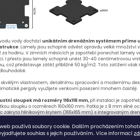
svodu vody dochází
unikátním drenážním systémem přímo u
strukce
. Lamely jsou schopné odvést opravdu velké množství v
 za hodinu. V zimních měsících je zapotřebí ponechat lamely ve
ci. I přesto jsou lamely schopné unést 30-40 centimetrovou vrs
u, což představuje zátěž přibližně 50 kg/m2. Toto zatížení vša
 dlouhodobé.
y skvělým vlastnostem, detailnímu zpracování a modernímu des
limatické pergoly využijete venkovní posezení mnohem častěji.
ustní sloupek má rozměry 116x116 mm,
při instalaci je zapotře
tkou sloupku o rozměrech 160x160 mm. Patka je z 8 mm silné oce
íc zakryta hliníkovým krytem (165x165 mm) s integrovaným dre
témem.
Vyvýšený hliníkový profil
s přidanou horní lištou ukrýv
 že z bočního pohledu nejsou viditelné a jsou v jedné linii s profil
web používá soubory cookie. Dalším procházením tohot
yjadřujete souhlas s jejich používáním.. Více informací
zd
ástí je
pevný středový nosník,
do kterého se nemusíte bát in