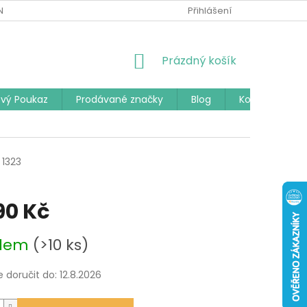
Í PODMÍNKY
PODMÍNKY OCHRANY OSOBNÍCH ÚDAJŮ
Přihlášení
ČAST
NÁKUPNÍ
Prázdný košík
KOŠÍK
vý Poukaz
Prodávané značky
Blog
Kontakty
1323
90 Kč
adem
(>10 ks)
doručit do:
12.8.2026