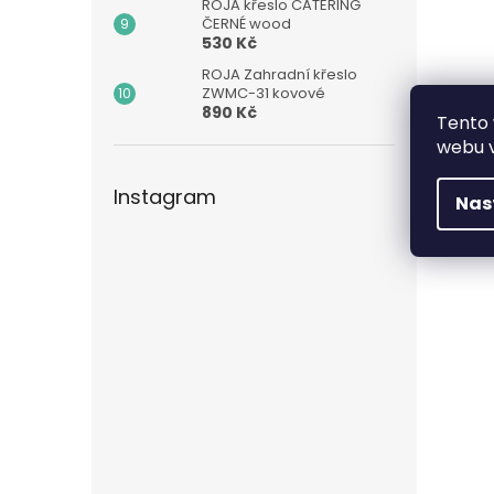
ROJA křeslo CATERING
ČERNÉ wood
530 Kč
ROJA Zahradní křeslo
ZWMC-31 kovové
890 Kč
Tento 
webu v
Instagram
Nas