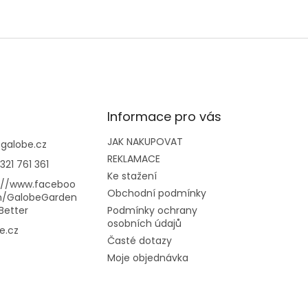
Informace pro vás
JAK NAKUPOVAT
@
galobe.cz
REKLAMACE
321 761 361
Ke stažení
://www.faceboo
Obchodní podmínky
m/GalobeGarden
Better
Podmínky ochrany
osobních údajů
e.cz
Časté dotazy
Moje objednávka