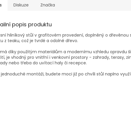
s
Diskuze
Značka
ailní popis produktu
sní hliníkový stůl v grafitovém provedení, doplněný o dřevěnou 
u z teaku, což je tvrdé a odolné dřevo.
l má díky použitým materiálům a modernímu vzhledu opravdu ši
ití, je vhodný pro vnitřní i venkovní prostory - zahrady, terasy, z
ady nebo třeba do uvítací haly či recepce.
 jednoduché montáži, budete moci již po chvíli stůl naplno využí