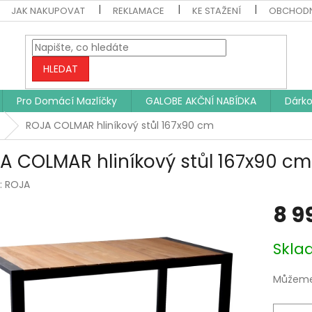
JAK NAKUPOVAT
REKLAMACE
KE STAŽENÍ
OBCHODN
HLEDAT
Pro Domácí Mazlíčky
GALOBE AKČNÍ NABÍDKA
Dárko
ROJA COLMAR hliníkový stůl 167x90 cm
A COLMAR hliníkový stůl 167x90 cm
:
ROJA
8 9
Měrná
Skl
cena:
Můžeme 