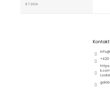
8.7.2024
Z
á
p
a
t
Kontakt
í
info
+420 
https
k.co
Looks
galob