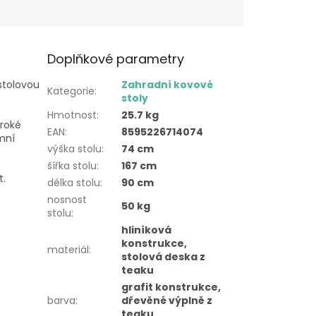
Doplňkové parametry
stolovou
Zahradní kovové
Kategorie
:
stoly
Hmotnost
:
25.7 kg
roké
EAN
:
8595226714074
imní
výška stolu
:
74 cm
šířka stolu
:
167 cm
t.
délka stolu
:
90 cm
nosnost
50 kg
stolu
:
hliníková
konstrukce,
materiál
:
stolová deska z
teaku
grafit konstrukce,
barva
:
dřevěné výplně z
teaku