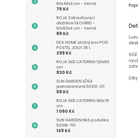
60x40x3 cm - černá
Popi
75 Kč
ROJA Zatravňovací
dlaždice EKOGRID -
Det
50x50x4 cm - černá
89 Kč
Luxu
DEA HOME úložný box POD
desk
POSTEL JOLLY 35 L
299 Kč
Stů
využ
ROJA Stůl CATERING 120x60
zahr
cm
820 Kč
Díky
SUN GARDEN SŮSA
jednobarevná 50310-211
69 Kč
ROJA Stůl CATERING 180x76
cm
1 060 Kč
SUN GARDEN NILS poduška
50318-701
149 Kč