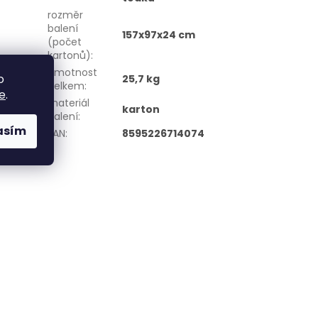
rozměr
balení
157x97x24 cm
(počet
kartonů)
:
hmotnost
o
25,7 kg
celkem
:
e
.
materiál
karton
balení
:
asím
EAN
:
8595226714074