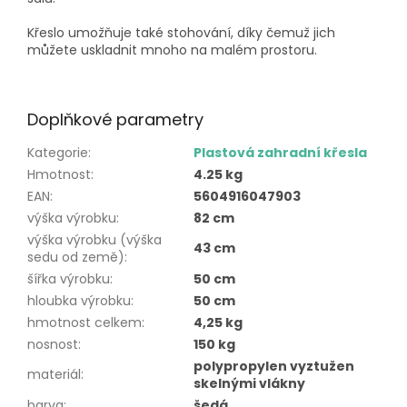
Křeslo umožňuje také stohování, díky čemuž jich
můžete uskladnit mnoho na malém prostoru.
Doplňkové parametry
Kategorie
:
Plastová zahradní křesla
Hmotnost
:
4.25 kg
EAN
:
5604916047903
výška výrobku
:
82 cm
výška výrobku (výška
43 cm
sedu od země)
:
šířka výrobku
:
50 cm
hloubka výrobku
:
50 cm
hmotnost celkem
:
4,25 kg
nosnost
:
150 kg
polypropylen vyztužen
materiál
:
skelnými vlákny
barva
:
šedá