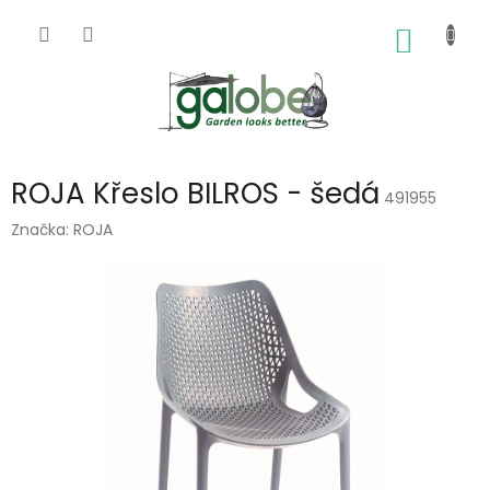
Přejít
na
NÁKUP
obsah
KOŠÍK
ROJA Křeslo BILROS - šedá
491955
Značka:
ROJA