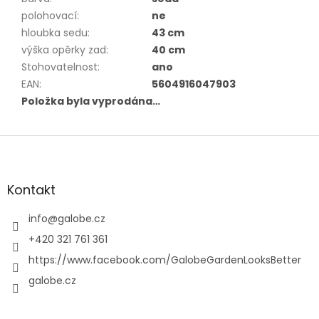
polohovací
:
ne
hloubka sedu
:
43 cm
výška opěrky zad
:
40 cm
Stohovatelnost
:
ano
EAN
:
5604916047903
Položka byla vyprodána…
Z
á
p
a
Kontakt
t
í
info
@
galobe.cz
+420 321 761 361
https://www.facebook.com/GalobeGardenLooksBetter
galobe.cz