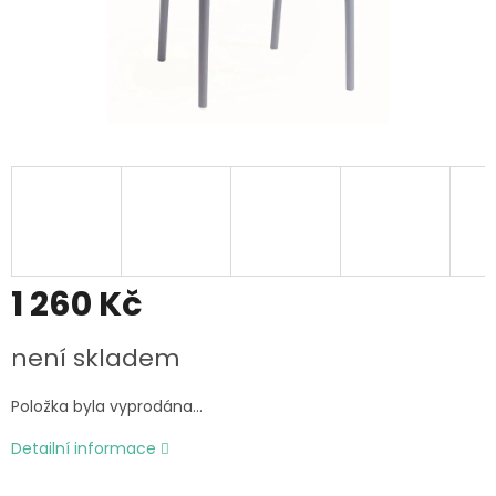
1 260 Kč
Měrná
není skladem
cena:
Položka byla vyprodána…
Detailní informace