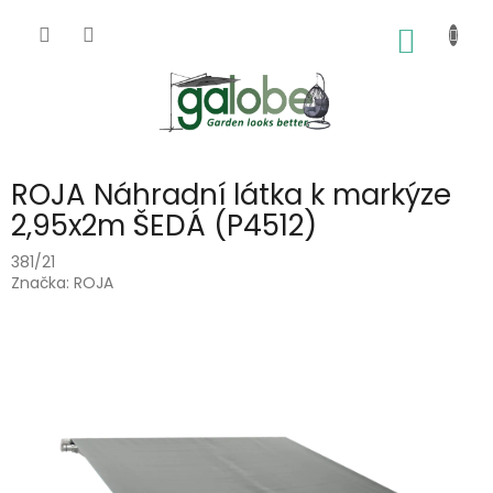
Přejít
na
NÁKUP
obsah
KOŠÍK
ROJA Náhradní látka k markýze
2,95x2m ŠEDÁ (P4512)
381/21
Značka:
ROJA