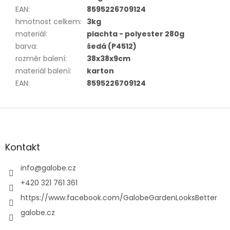
EAN
:
8595226709124
hmotnost celkem
:
3kg
materiál
:
plachta - polyester 280g
barva
:
šedá (P4512)
rozměr balení
:
38x38x9cm
materiál balení
:
karton
EAN
:
8595226709124
Z
á
p
a
Kontakt
t
í
info
@
galobe.cz
+420 321 761 361
https://www.facebook.com/GalobeGardenLooksBetter
galobe.cz