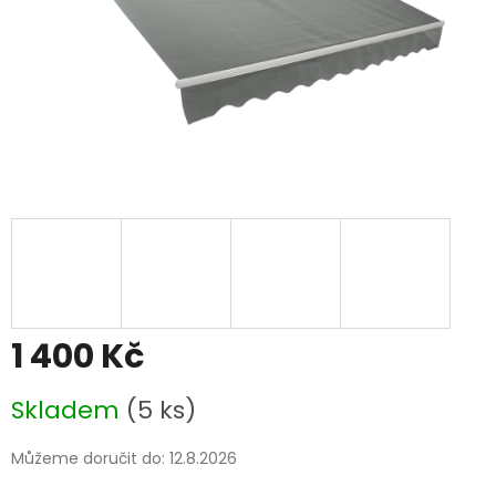
1 400 Kč
Měrná
Skladem
(5 ks)
cena:
Můžeme doručit do:
12.8.2026