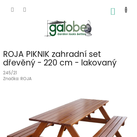
Přejít
na
NÁKUP
obsah
KOŠÍK
ROJA PIKNIK zahradní set
dřevěný - 220 cm - lakovaný
245/21
Značka:
ROJA