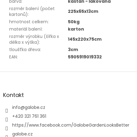
barva
:
kaštan - lakovaná
rozměr balení (počet
225x65x13cm
kartonů)
:
hmotnost celkem
:
50kg
materiál balení
:
karton
rozměr výrobku (šířka x
145x220x75cm
délka x výška)
:
tloušťka dřeva
:
3cm
EAN
:
5905919019332
Z
á
p
a
Kontakt
t
í
info
@
galobe.cz
+420 321 761 361
https://www.facebook.com/GalobeGardenLooksBetter
galobe.cz