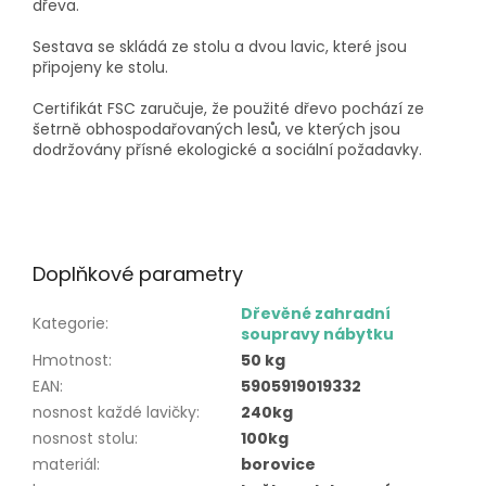
dřeva.
Sestava se skládá ze stolu a dvou lavic, které jsou
připojeny ke stolu.
Certifikát FSC zaručuje, že použité dřevo pochází ze
šetrně obhospodařovaných lesů, ve kterých jsou
dodržovány přísné ekologické a sociální požadavky.
Doplňkové parametry
Dřevěné zahradní
Kategorie
:
soupravy nábytku
Hmotnost
:
50 kg
EAN
:
5905919019332
nosnost každé lavičky
:
240kg
nosnost stolu
:
100kg
materiál
:
borovice