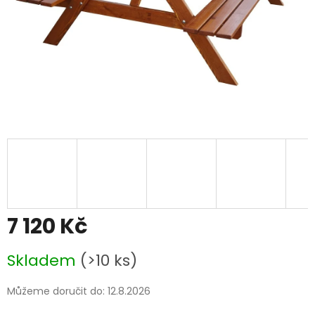
7 120 Kč
Měrná
Skladem
(>10 ks)
cena:
Můžeme doručit do:
12.8.2026