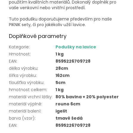
použitím kvalitních materiálů. Dokonalý doplněk pro
vaše venkovní nebo vnitřní prostředí.
Tuto podušku doporučujeme především pro naše
PIKNIK sety, či pro jakékoliv užší lavice.
Doplňkové parametry
Kategorie
:
Podušky na lavice
Hmotnost
:
1 kg
EAN
:
8595226709728
délka výrobku
:
28cm
šířka výrobku
:
162cm
tloušťka výrobku
:
5cm
hmotnost celkem
:
1 kg
materiál vrchní látky
:
80% bavlna + 20% polyester
materiál výplně
:
rouno 6cm
materiál balení
:
igelit
barva (vzor)
:
tmavě šedá
EAN
:
8595226709728