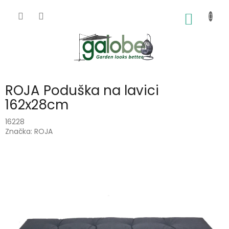
Přejít
na
NÁKUP
obsah
KOŠÍK
ROJA Poduška na lavici
162x28cm
16228
Značka:
ROJA