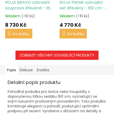
ROJA BRAVO zahradní
ROJA PIKNIK zahradní
souprava dřevěná - 160
set dřevěný - 160 cm -
cm
mořený
Skladem
(>10 ks)
Skladem
(>10 ks)
8 730 Kč
4 770 Kč
Do košíku
Do košíku
ZOBRAZIT VŠECHNY SOUVISEJÍCÍ PRODUKTY
Popis
Diskuze
Značka
Detailní popis produktu
Pohodlná poduška pro lavice nebo houpačky s
doporučenou šířkou sedáku 160 cm, vyznačující se
svým luxusním prošívaným provedením. Tato poduška
kombinuje eleganci a pohodlí, poskytující optimální
podporu při sezení. Vyrobena s důrazem na detaily a