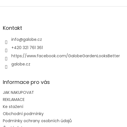
Z
á
p
a
Kontakt
t
í
info
@
galobe.cz
+420 321 761 361
https://www.facebook.com/GalobeGardenLooksBetter
galobe.cz
Informace pro vás
JAK NAKUPOVAT
REKLAMACE
Ke stažení
Obchodní podmínky
Podmínky ochrany osobních údajů