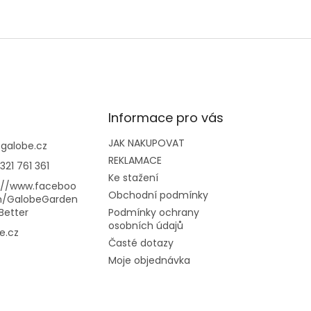
Informace pro vás
JAK NAKUPOVAT
@
galobe.cz
REKLAMACE
321 761 361
Ke stažení
://www.faceboo
Obchodní podmínky
m/GalobeGarden
Better
Podmínky ochrany
osobních údajů
e.cz
Časté dotazy
Moje objednávka