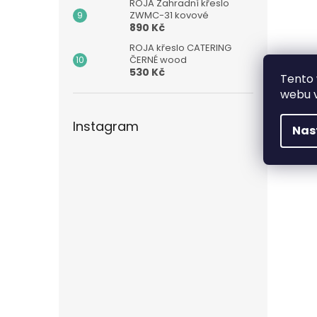
ROJA Zahradní křeslo
ZWMC-31 kovové
890 Kč
ROJA křeslo CATERING
ČERNÉ wood
530 Kč
Tento 
webu v
Instagram
Nas