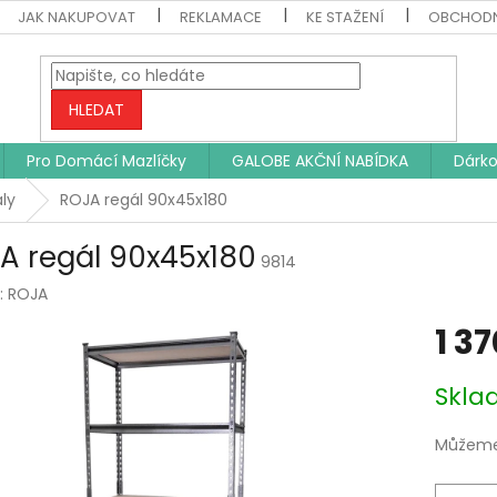
JAK NAKUPOVAT
REKLAMACE
KE STAŽENÍ
OBCHODN
HLEDAT
Pro Domácí Mazlíčky
GALOBE AKČNÍ NABÍDKA
Dárko
ly
ROJA regál 90x45x180
A regál 90x45x180
9814
:
ROJA
1 3
Měrná
Skl
cena:
Můžeme 