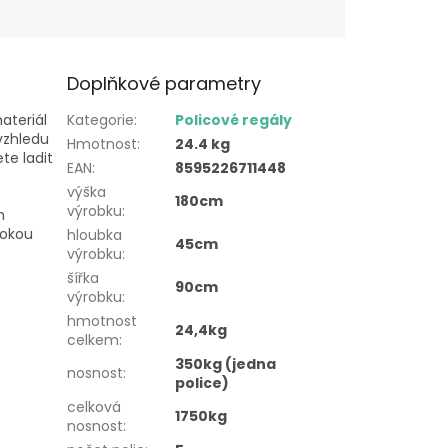
Doplňkové parametry
ateriál
Kategorie
:
Policové regály
 vzhledu
Hmotnost
:
24.4 kg
te ladit
EAN
:
8595226711448
výška
180cm
výrobku
:
h
sokou
hloubka
45cm
výrobku
:
šířka
90cm
výrobku
:
hmotnost
24,4kg
celkem
:
350kg (jedna
nosnost
:
police)
celková
1750kg
nosnost
: