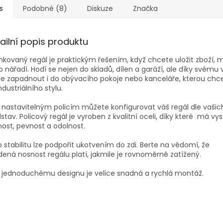
s
Podobné (8)
Diskuze
Značka
ailní popis produktu
nkovaný regál je praktickým řešením, když chcete uložit zboží, m
 nářadí. Hodí se nejen do skladů, dílen a garáží, ale díky svému
 zapadnout i do obývacího pokoje nebo kanceláře, kterou chce
ndustriálního stylu.
 nastavitelným policím můžete konfigurovat váš regál dle vašic
stav. Policový regál je vyroben z kvalitní oceli, díky které má vy
ost, pevnost a odolnost.
 stabilitu lze podpořit ukotvením do zdi. Berte na vědomí, že
ená nosnost regálu platí, jakmile je rovnoměrně zatížený.
y jednoduchému designu je velice snadná a rychlá montáž.