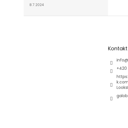
8.7.2024
Z
á
p
a
t
Kontakt
í
info
+420 
https
k.co
Looks
galob