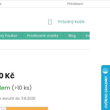
Í PODMÍNKY
PODMÍNKY OCHRANY OSOBNÍCH ÚDAJŮ
Přihlášení
ČAST
NÁKUPNÍ
Prázdný košík
KOŠÍK
vý Poukaz
Prodávané značky
Blog
Kontakty
70 Kč
adem
(>10 ks)
doručit do:
11.8.2026