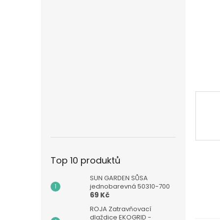
n
e
l
Top 10 produktů
SUN GARDEN SŮSA
jednobarevná 50310-700
69 Kč
ROJA Zatravňovací
dlaždice EKOGRID -