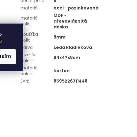
počet polic
:
5
materiál
:
ocel - pozinkovaná
MDF -
materiál
dřevovláknitá
polic
:
deska
o
tloušťka
9mm
polic
:
e
.
barva
:
šedá kladívková
rozměr
asím
94x47x8cm
balení
:
materiál
karton
balení
:
EAN
:
8595226711448