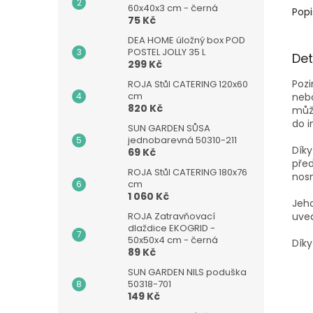
60x40x3 cm - černá
Popi
75 Kč
DEA HOME úložný box POD
POSTEL JOLLY 35 L
Det
299 Kč
Pozi
ROJA Stůl CATERING 120x60
cm
nebo
820 Kč
může
do i
SUN GARDEN SŮSA
jednobarevná 50310-211
Díky
69 Kč
před
ROJA Stůl CATERING 180x76
nosn
cm
1 060 Kč
Jeho
ROJA Zatravňovací
uved
dlaždice EKOGRID -
50x50x4 cm - černá
Dík
89 Kč
SUN GARDEN NILS poduška
50318-701
149 Kč