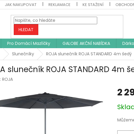
JAK NAKUPOVAT
REKLAMACE
KE STAŽENÍ
OBCHODN
HLEDAT
Pro Domácí Mazlíčky
GALOBE AKČNÍ NABÍDKA
Dárko
Slunečníky
ROJA slunečník ROJA STANDARD 4m šedý
A slunečník ROJA STANDARD 4m š
:
ROJA
2 2
Měrná
Skl
cena:
Můžeme 