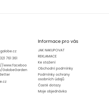
Informace pro vás
JAK NAKUPOVAT
@
galobe.cz
REKLAMACE
321 761 361
Ke stažení
://www.faceboo
Obchodní podmínky
m/GalobeGarden
Better
Podmínky ochrany
osobních údajů
e.cz
Časté dotazy
Moje objednávka