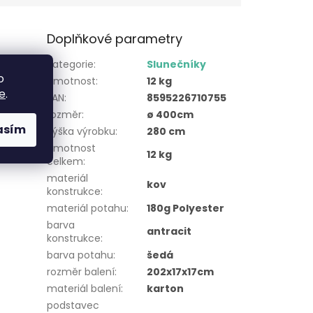
Doplňkové parametry
pevnou
Kategorie
:
Slunečníky
o
Hmotnost
:
12 kg
e
.
EAN
:
8595226710755
k, který
rozměr
:
ø 400cm
asím
výška výrobku
:
280 cm
hmotnost
12 kg
celkem
:
materiál
kov
konstrukce
:
materiál potahu
:
180g Polyester
barva
antracit
konstrukce
:
barva potahu
:
šedá
rozměr balení
:
202x17x17cm
materiál balení
:
karton
podstavec