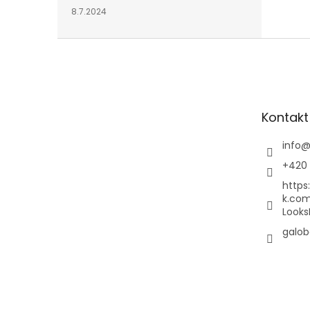
8.7.2024
Z
á
p
a
t
Kontakt
í
info
+420 
https
k.co
Looks
galob