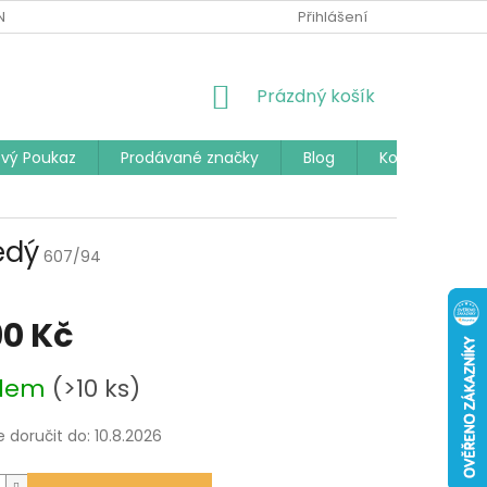
Í PODMÍNKY
PODMÍNKY OCHRANY OSOBNÍCH ÚDAJŮ
Přihlášení
ČAST
NÁKUPNÍ
Prázdný košík
KOŠÍK
vý Poukaz
Prodávané značky
Blog
Kontakty
edý
607/94
90 Kč
adem
(>10 ks)
doručit do:
10.8.2026