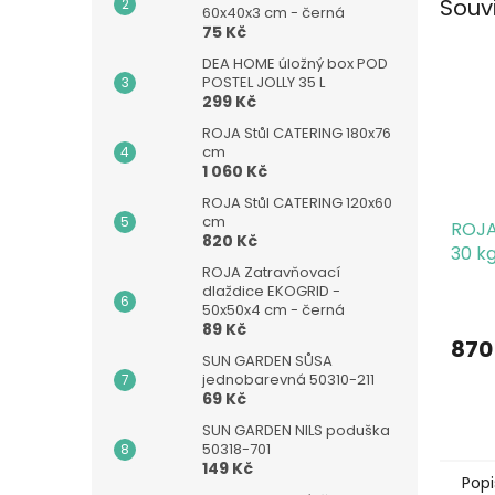
Souv
60x40x3 cm - černá
75 Kč
DEA HOME úložný box POD
POSTEL JOLLY 35 L
299 Kč
ROJA Stůl CATERING 180x76
cm
1 060 Kč
ROJA Stůl CATERING 120x60
cm
ROJA
820 Kč
30 k
ROJA Zatravňovací
dlaždice EKOGRID -
50x50x4 cm - černá
89 Kč
870
SUN GARDEN SŮSA
jednobarevná 50310-211
69 Kč
SUN GARDEN NILS poduška
50318-701
149 Kč
Popi