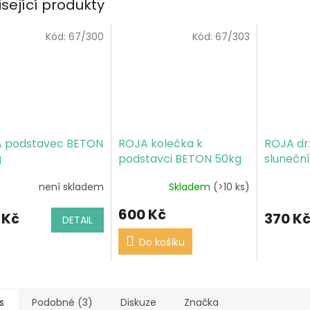
isející produkty
Kód:
67/300
Kód:
67/303
 podstavec BETON
ROJA kolečka k
ROJA dr
g
podstavci BETON 50kg
slunečn
není skladem
Skladem
(>10 ks)
600 Kč
 Kč
370 K
DETAIL
Do košíku
s
Podobné (3)
Diskuze
Značka