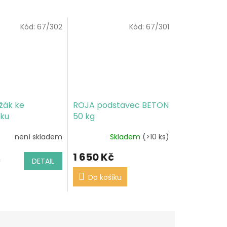
Kód:
67/302
Kód:
67/301
žák ke
ROJA podstavec BETON
íku
50 kg
není skladem
Skladem
(>10 ks)
1 650 Kč
č
DETAIL
Do košíku