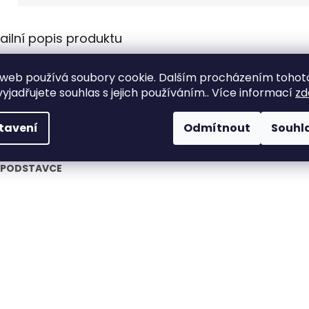
ailní popis produktu
ký, prostorný, osmiramenný slunečník s moderním designem a 
web používá soubory cookie. Dalším procházením tohot
vou konstrukcí.
yjadřujete souhlas s jejich používáním.. Více informací
zd
írání za pomoci designové kličky, potah má vodoodpudivý nástři
 ochrání před mírným deštěm.
tavení
Odmítnout
Souhl
ečník je bez možnosti naklápění.
 PODSTAVCE