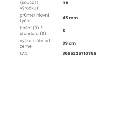
(součást
ne
výrobku)
:
průměr hlavní
48 mm
tyče
:
boční (B) /
S
standard (S)
:
výška kličky od
89 cm
země
:
EAN
:
8595226710755