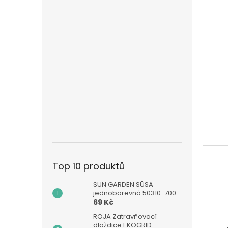
n
e
l
Top 10 produktů
SUN GARDEN SŮSA
jednobarevná 50310-700
69 Kč
ROJA Zatravňovací
dlaždice EKOGRID -