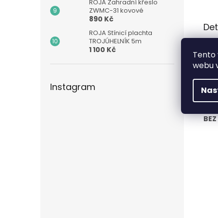
ROJA Zahradní křeslo
ZWMC-31 kovové
890 Kč
Det
ROJA Stínicí plachta
TROJÚHELNÍK 5m
Vel
1 100 Kč
Tento 
kovo
webu v
Otev
Vás
Instagram
Nas
Slun
BEZ