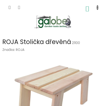
Přejít
na
NÁKUP
obsah
KOŠÍK
ROJA Stolička dřevěná
21100
Značka:
ROJA