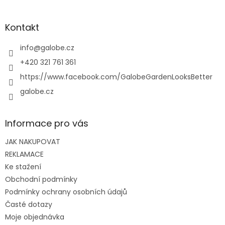
á
p
a
Kontakt
t
í
info
@
galobe.cz
+420 321 761 361
https://www.facebook.com/GalobeGardenLooksBetter
galobe.cz
Informace pro vás
JAK NAKUPOVAT
REKLAMACE
Ke stažení
Obchodní podmínky
Podmínky ochrany osobních údajů
Časté dotazy
Moje objednávka