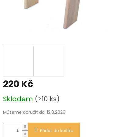
220 Kč
Měrná
Skladem
(>10 ks)
cena:
Můžeme doručit do:
12.8.2026
Přidat do košíku