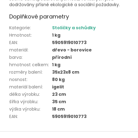
dodržovány přísné ekologické a sociální požadavky.
Doplňkové parametry
Kategorie
:
Stoličky a schůdky
Hmotnost
:
1 kg
EAN
:
5905919010773
materiál
:
dřevo - borovice
barva
:
přírodní
hmotnost celkem
:
1 kg
rozměry balení
:
35x23x8 cm
nosnost
:
80 kg
materiál balení
:
igelit
délka výrobku
:
23 cm
šířka výrobku
:
35 cm
výška výrobku
:
18 cm
EAN
:
5905919010773
Z