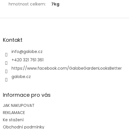
hmotnost celkem
:
7kg
Z
á
p
a
Kontakt
t
í
info
@
galobe.cz
+420 321 761 361
https://www.facebook.com/GalobeGardenLooksBetter
galobe.cz
Informace pro vás
JAK NAKUPOVAT
REKLAMACE
Ke stažení
Obchodní podmínky