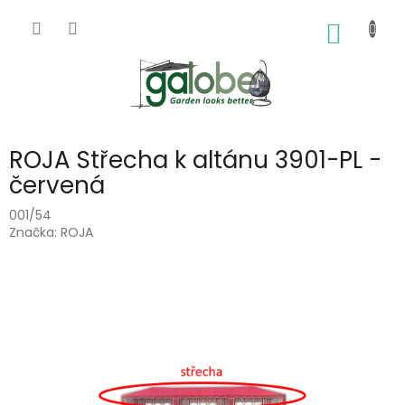
Přejít
na
NÁKUP
obsah
KOŠÍK
ROJA Střecha k altánu 3901-PL -
červená
001/54
Značka:
ROJA