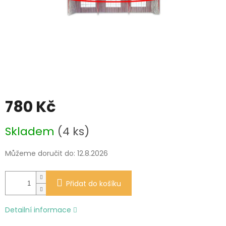
780 Kč
Měrná
Skladem
(4 ks)
cena:
Můžeme doručit do:
12.8.2026
Přidat do košíku
Detailní informace