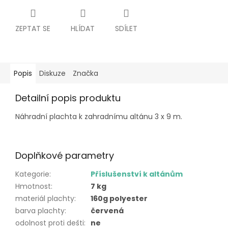
ZEPTAT SE
HLÍDAT
SDÍLET
Popis
Diskuze
Značka
Detailní popis produktu
Náhradní plachta k zahradnímu altánu 3 x 9 m.
Doplňkové parametry
Kategorie
:
Příslušenství k altánům
Hmotnost
:
7 kg
materiál plachty
:
160g polyester
barva plachty
:
červená
odolnost proti dešti
:
ne