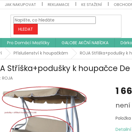
JAK NAKUPOVAT
REKLAMACE
KE STAŽENÍ
OBCHODN
HLEDAT
Pro Domácí Mazlíčky
GALOBE AKČNÍ NABÍDKA
Dárko
í
Příslušenství k houpačkám
ROJA Stříška+podušky k 
A Stříška+podušky k houpačce De
:
ROJA
1 6
Měrná
není
cena:
Položka
Detailn