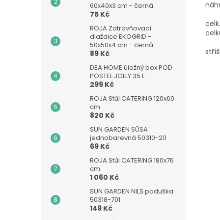
náh
60x40x3 cm - černá
75 Kč
cel
ROJA Zatravňovací
celk
dlaždice EKOGRID -
50x50x4 cm - černá
stří
89 Kč
DEA HOME úložný box POD
POSTEL JOLLY 35 L
299 Kč
ROJA Stůl CATERING 120x60
cm
820 Kč
SUN GARDEN SŮSA
jednobarevná 50310-211
69 Kč
ROJA Stůl CATERING 180x76
cm
1 060 Kč
SUN GARDEN NILS poduška
50318-701
149 Kč