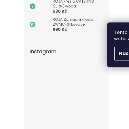
ROJA křeslo CATERING
ČERNÉ wood
530 Kč
ROJA Zahradní křeslo
ZWMC-31 kovové
890 Kč
Tento 
webu v
Instagram
Nas