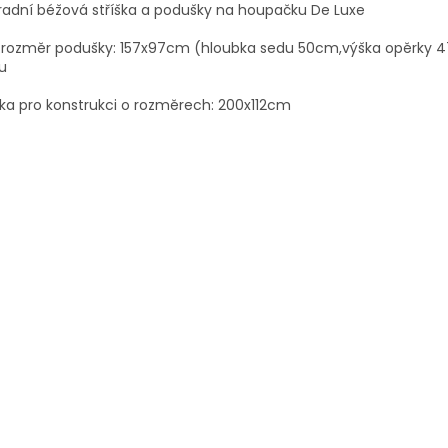
radní béžová stříška a podušky na houpačku De Luxe
k.rozměr podušky: 157x97cm (hloubka sedu 50cm,výška opěrky 
u
ška pro konstrukci o rozměrech: 200x112cm