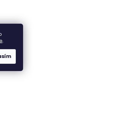
o
e
.
asím