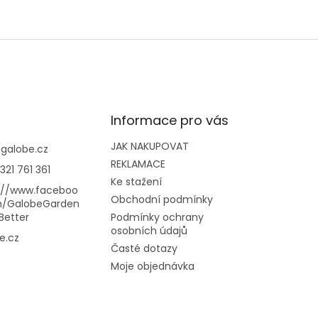
Informace pro vás
JAK NAKUPOVAT
@
galobe.cz
REKLAMACE
321 761 361
Ke stažení
://www.faceboo
Obchodní podmínky
m/GalobeGarden
Better
Podmínky ochrany
osobních údajů
e.cz
Časté dotazy
Moje objednávka