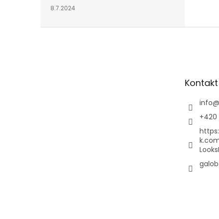
8.7.2024
Z
á
p
a
t
Kontakt
í
info
+420 
https
k.co
Looks
galob