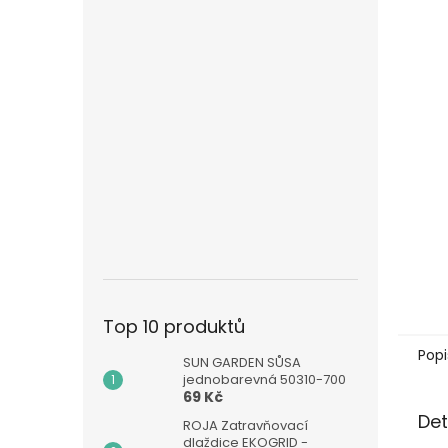
n
e
l
Top 10 produktů
Popi
SUN GARDEN SŮSA
jednobarevná 50310-700
69 Kč
Det
ROJA Zatravňovací
dlaždice EKOGRID -