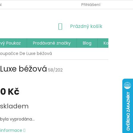
Í PODMÍNKY
PODMÍNKY OCHRANY OSOBNÍCH ÚDAJŮ
Přihlášení
ČAST
NÁKUPNÍ
Prázdný košík
KOŠÍK
vý Poukaz
Prodávané značky
Blog
Kontakty
houpačce De Luxe béžová
 Luxe béžová
58/202
60 Kč
 skladem
 byla vyprodána…
í informace