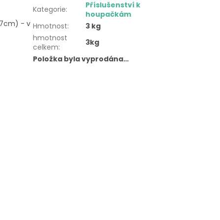
Příslušenství k
Kategorie
:
houpačkám
47cm) - v
Hmotnost
:
3 kg
hmotnost
3kg
celkem
:
Položka byla vyprodána…