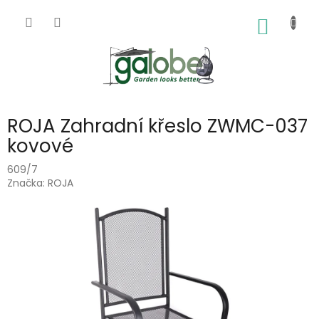
Přejít
na
NÁKUP
obsah
KOŠÍK
ROJA Zahradní křeslo ZWMC-037
kovové
609/7
Značka:
ROJA