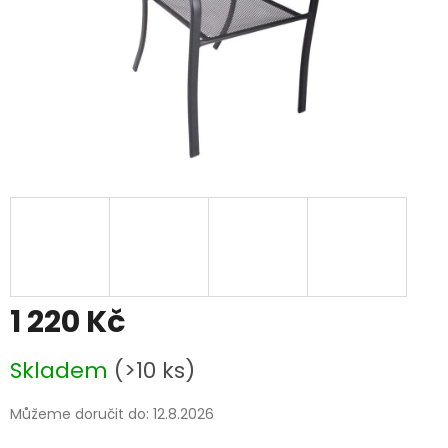
1 220 Kč
Měrná
Skladem
(>10 ks)
cena:
Můžeme doručit do:
12.8.2026