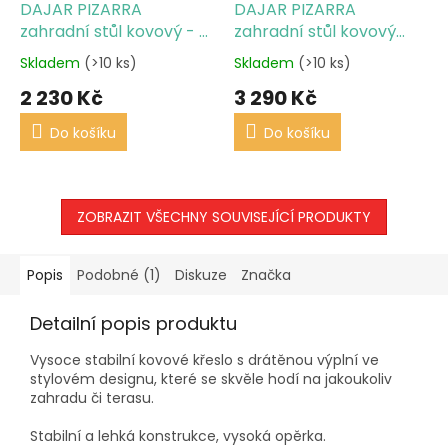
DAJAR PIZARRA
DAJAR PIZARRA
zahradní stůl kovový - ø
zahradní stůl kovový
70cm
115x70cm
Skladem
(>10 ks)
Skladem
(>10 ks)
2 230 Kč
3 290 Kč
Do košíku
Do košíku
ZOBRAZIT VŠECHNY SOUVISEJÍCÍ PRODUKTY
Popis
Podobné (1)
Diskuze
Značka
Detailní popis produktu
Vysoce stabilní kovové křeslo s drátěnou výplní ve
stylovém designu, které se skvěle hodí na jakoukoliv
zahradu či terasu.
Stabilní a lehká konstrukce, vysoká opěrka.