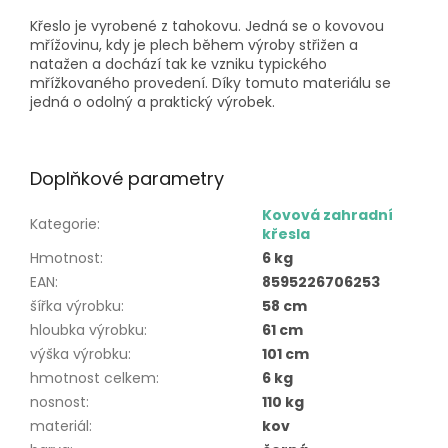
Křeslo je vyrobené z tahokovu. Jedná se o kovovou
mřížovinu, kdy je plech během výroby střižen a
natažen a dochází tak ke vzniku typického
mřížkovaného provedení. Díky tomuto materiálu se
jedná o odolný a praktický výrobek.
Doplňkové parametry
Kovová zahradní
Kategorie
:
křesla
Hmotnost
:
6 kg
EAN
:
8595226706253
šířka výrobku
:
58 cm
hloubka výrobku
:
61 cm
výška výrobku
:
101 cm
hmotnost celkem
:
6 kg
nosnost
:
110 kg
materiál
:
kov