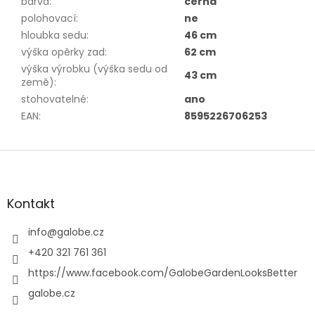
barva
:
černá
polohovací
:
ne
hloubka sedu
:
46 cm
výška opěrky zad
:
62 cm
výška výrobku (výška sedu od
43 cm
země)
:
stohovatelné
:
ano
EAN
:
8595226706253
Z
á
p
a
Kontakt
t
í
info
@
galobe.cz
+420 321 761 361
https://www.facebook.com/GalobeGardenLooksBetter
galobe.cz