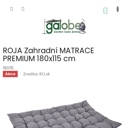
Přejít
na
NÁKUP
obsah
KOŠÍK
ROJA Zahradní MATRACE
PREMIUM 180x115 cm
180115
Značka:
ROJA
Akce