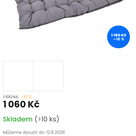
1 190 Kč
–10 %
1 190 Kč
–10 %
1 060 Kč
Měrná
Skladem
(>10 ks)
cena:
Můžeme doručit do:
12.8.2026