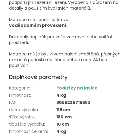
podporu při sezení či ležení. Vyrobena s důrazem na
detaily a použitím kvalitních materiálů.
Matrace má spodní látku ve
voděodolném provedení.
Dokonalý doplněk pro vaše venkovní nebo vnitřní
prostředí.
Matrace může být vlivem balení smrštěná, přesných
rozměrů poduška dosáhne během cca 24 hod
používání.
Doplňkové parametry
Kategorie
:
Podušky na lavice
Hmotnost
:
4 kg
EAN
:
8595226715583
délka výrobku
:
115 cm
šířka výrobku
:
180 cm
tloušťka výrobku
:
10 cm
hmotnost celkem
:
4 kg