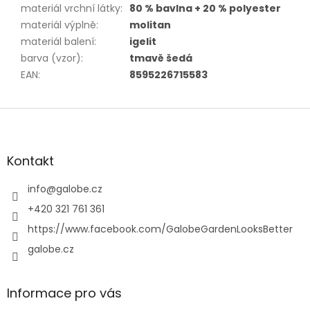
materiál vrchní látky
:
80 % bavlna + 20 % polyester
materiál výplně
:
molitan
materiál balení
:
igelit
barva (vzor)
:
tmavě šedá
EAN
:
8595226715583
Z
á
p
a
Kontakt
t
í
info
@
galobe.cz
+420 321 761 361
https://www.facebook.com/GalobeGardenLooksBetter
galobe.cz
Informace pro vás