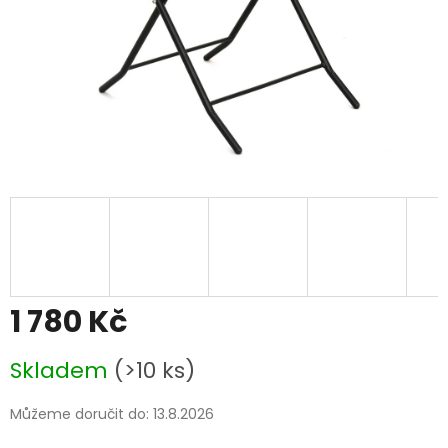
1 780 Kč
Měrná
Skladem
(>10 ks)
cena:
Můžeme doručit do:
13.8.2026