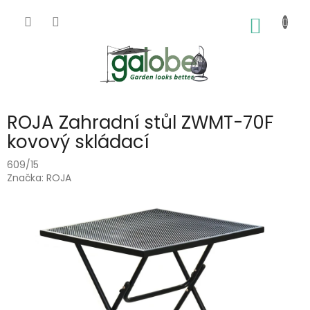
Přejít
na
NÁKUP
obsah
KOŠÍK
ROJA Zahradní stůl ZWMT-70F
kovový skládací
609/15
Značka:
ROJA