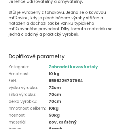
Je lehce udržovatelný a omyvatelný.
Stůl je vyrobený z tahokovu. Jedná se o kovovou
mřížovinu, kdy je plech během výroby střižen a
natažen a dochází tak ke vzniku typického
mřížkovaného provedení. Díky tomuto materiálu se
jedná o odolný a praktický výrobek.
Doplňkové parametry
Kategorie
:
Zahradní kovové stoly
Hmotnost
:
10 kg
EAN
:
8595226707984
výška výrobku
:
72cm
šířka výrobku
:
70cm
délka výrobku
:
70cm
hmotnost celkem
:
10kg
nosnost
:
50kg
materiál
:
kov, drátěný