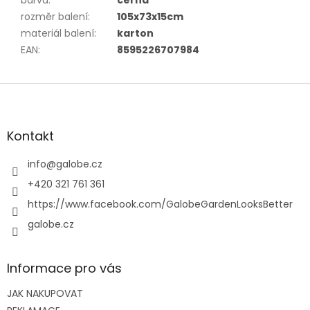
barva
:
černá
rozměr balení
:
105x73x15cm
materiál balení
:
karton
EAN
:
8595226707984
Z
á
p
a
Kontakt
t
í
info
@
galobe.cz
+420 321 761 361
https://www.facebook.com/GalobeGardenLooksBetter
galobe.cz
Informace pro vás
JAK NAKUPOVAT