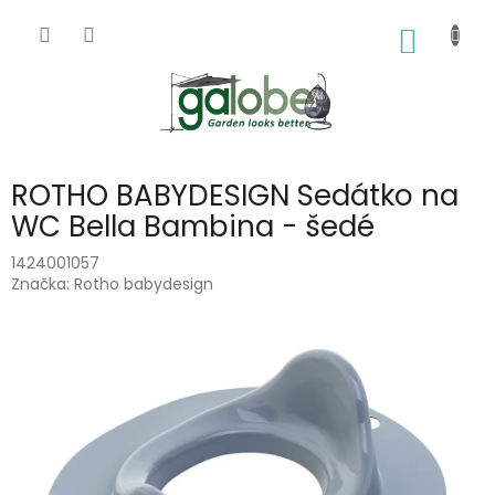
Přejít
na
NÁKUP
obsah
KOŠÍK
ROTHO BABYDESIGN Sedátko na
WC Bella Bambina - šedé
1424001057
Značka:
Rotho babydesign