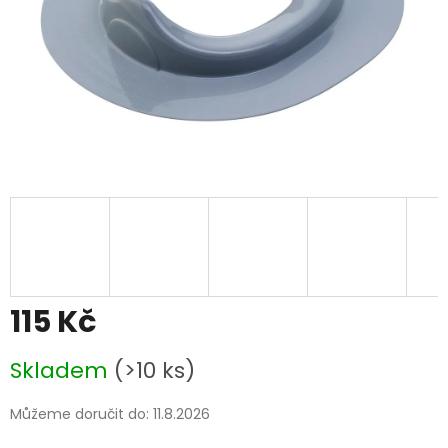
115 Kč
Měrná
Skladem
(>10 ks)
cena:
Můžeme doručit do:
11.8.2026