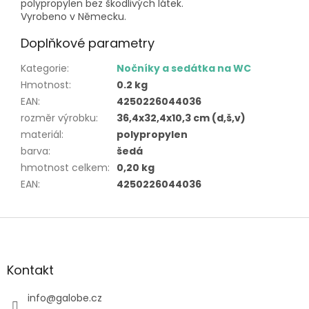
polypropylen bez škodlivých látek.
Vyrobeno v Německu.
Doplňkové parametry
Kategorie
:
Nočníky a sedátka na WC
Hmotnost
:
0.2 kg
EAN
:
4250226044036
rozměr výrobku
:
36,4x32,4x10,3 cm (d,š,v)
materiál
:
polypropylen
barva
:
šedá
hmotnost celkem
:
0,20 kg
EAN
:
4250226044036
Z
á
p
a
Kontakt
t
í
info
@
galobe.cz