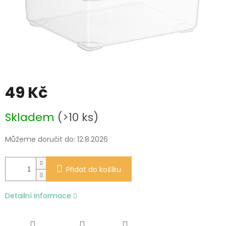
49 Kč
Měrná
Skladem
(>10 ks)
cena:
Můžeme doručit do:
12.8.2026
Přidat do košíku
Detailní informace