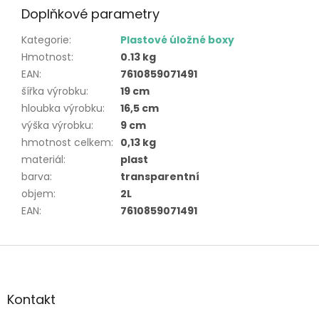
Doplňkové parametry
Kategorie
:
Plastové úložné boxy
Hmotnost
:
0.13 kg
EAN
:
7610859071491
šířka výrobku
:
19 cm
hloubka výrobku
:
16,5 cm
výška výrobku
:
9 cm
hmotnost celkem
:
0,13 kg
materiál
:
plast
barva
:
transparentní
objem
:
2L
EAN
:
7610859071491
Z
á
p
a
Kontakt
t