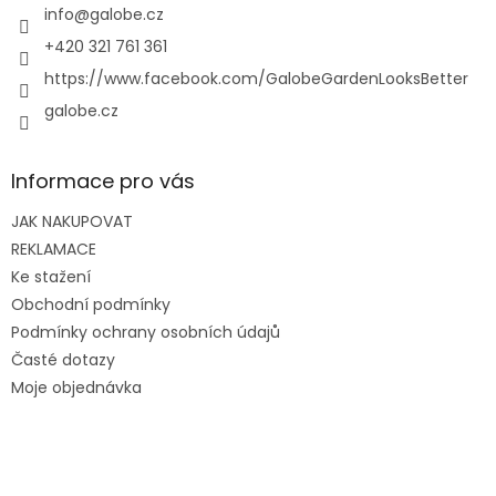
í
info
@
galobe.cz
+420 321 761 361
https://www.facebook.com/GalobeGardenLooksBetter
galobe.cz
Informace pro vás
JAK NAKUPOVAT
REKLAMACE
Ke stažení
Obchodní podmínky
Podmínky ochrany osobních údajů
Časté dotazy
Moje objednávka