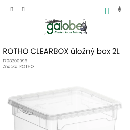
Přejít
na
NÁKUP
obsah
KOŠÍK
ROTHO CLEARBOX úložný box 2L
1708200096
Značka:
ROTHO