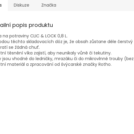
s
Diskuze
Značka
ailní popis produktu
 na potraviny CLIC & LOCK 0,8 L.
dou těchto skladovacích dóz je, že obsah zůstane déle čerstvý
ratí se žádná chuť.
itní těsnění víka zajistí, aby neunikaly vůně či tekutiny.
 jsou vhodné do ledničky, mrazáku či do mikrovlnné trouby (bez 
itní materiál a zpracování od švýcarské značky Rotho.