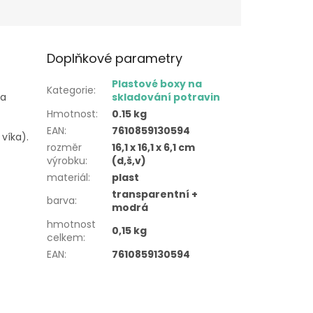
Doplňkové parametry
Plastové boxy na
Kategorie
:
 a
skladování potravin
Hmotnost
:
0.15 kg
EAN
:
7610859130594
víka).
rozměr
16,1 x 16,1 x 6,1 cm
výrobku
:
(d,š,v)
materiál
:
plast
transparentní +
barva
:
modrá
hmotnost
0,15 kg
celkem
:
EAN
:
7610859130594