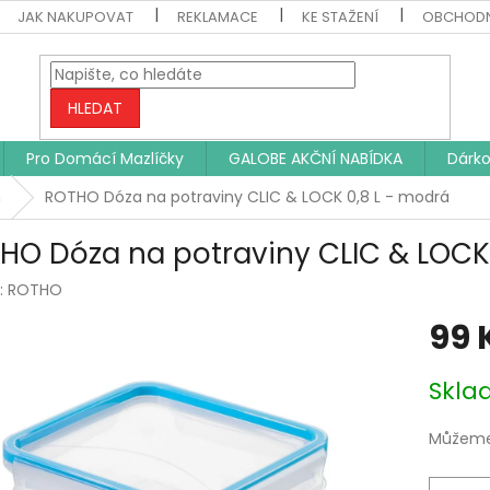
JAK NAKUPOVAT
REKLAMACE
KE STAŽENÍ
OBCHODN
HLEDAT
Pro Domácí Mazlíčky
GALOBE AKČNÍ NABÍDKA
Dárko
n
ROTHO Dóza na potraviny CLIC & LOCK 0,8 L - modrá
HO Dóza na potraviny CLIC & LOCK 
:
ROTHO
99 
Měrná
Skl
cena:
Můžeme 