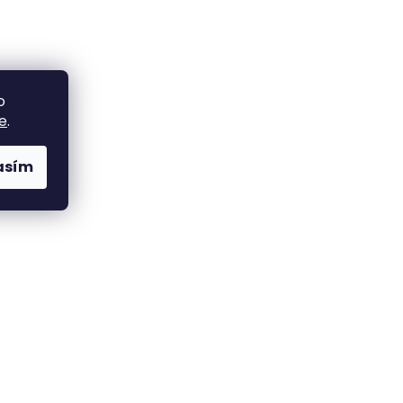
o
e
.
asím