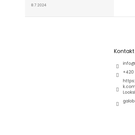
8.7.2024
Z
á
p
a
t
Kontakt
í
info
+420 
https
k.co
Looks
galob