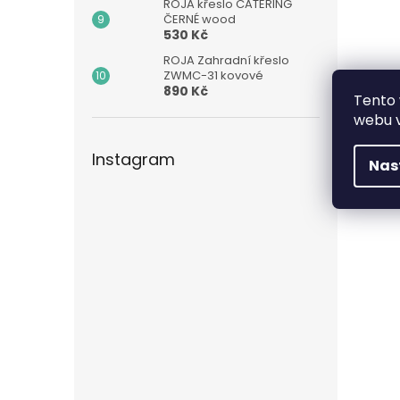
ROJA křeslo CATERING
ČERNÉ wood
530 Kč
ROJA Zahradní křeslo
ZWMC-31 kovové
890 Kč
Tento 
webu v
Instagram
Nas