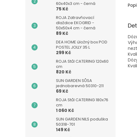
60x40x3 cm - černá
Popi
75 Kč
ROJA Zatravňovací
dlaždice EKOGRID -
Det
50x50x4 cm - černá
89 Kč
Dóza
DEA HOME úložný box POD
Výho
POSTEL JOLLY 35 L
nezt
299 Kč
Kval
Dózy
ROJA Stůl CATERING 120x60
Kval
cm
820 Kč
SUN GARDEN SŮSA
jednobarevná 50310-211
69 Kč
ROJA Stůl CATERING 180x76
cm
1 060 Kč
SUN GARDEN NILS poduška
50318-701
149 Kč