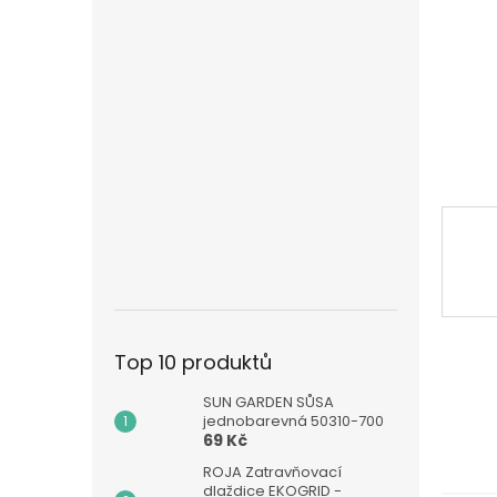
n
e
l
Top 10 produktů
SUN GARDEN SŮSA
jednobarevná 50310-700
69 Kč
ROJA Zatravňovací
dlaždice EKOGRID -