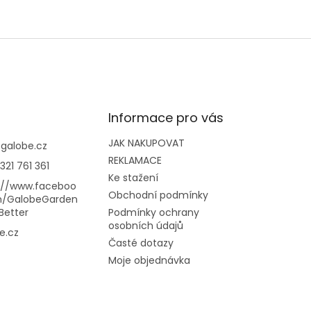
Informace pro vás
JAK NAKUPOVAT
@
galobe.cz
REKLAMACE
321 761 361
Ke stažení
://www.faceboo
Obchodní podmínky
m/GalobeGarden
Better
Podmínky ochrany
osobních údajů
e.cz
Časté dotazy
Moje objednávka