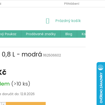
Í PODMÍNKY
PODMÍNKY OCHRANY OSOBNÍCH ÚDAJŮ
Přihlášení
ČAST
NÁKUPNÍ
Prázdný košík
KOŠÍK
vý Poukaz
Prodávané značky
Blog
Kontakty
0,8 L - modrá
1162506602
Kč
adem
(>10 ks)
doručit do:
12.8.2026