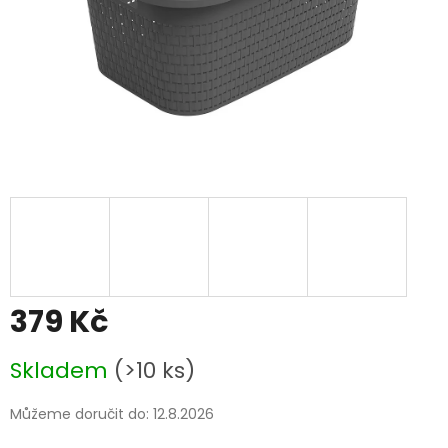
379 Kč
Měrná
Skladem
(>10 ks)
cena:
Můžeme doručit do:
12.8.2026