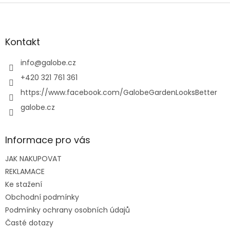
Z
á
p
a
Kontakt
t
í
info
@
galobe.cz
+420 321 761 361
https://www.facebook.com/GalobeGardenLooksBetter
galobe.cz
Informace pro vás
JAK NAKUPOVAT
REKLAMACE
Ke stažení
Obchodní podmínky
Podmínky ochrany osobních údajů
Časté dotazy