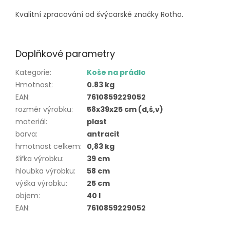
Kvalitní zpracování od švýcarské značky Rotho.
Doplňkové parametry
Kategorie
:
Koše na prádlo
Hmotnost
:
0.83 kg
EAN
:
7610859229052
rozměr výrobku
:
58x39x25 cm (d,š,v)
materiál
:
plast
barva
:
antracit
hmotnost celkem
:
0,83 kg
šířka výrobku
:
39 cm
hloubka výrobku
:
58 cm
výška výrobku
:
25 cm
objem
:
40 l
EAN
:
7610859229052