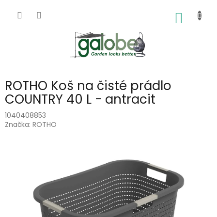
Přejít
na
NÁKUP
obsah
KOŠÍK
ROTHO Koš na čisté prádlo
COUNTRY 40 L - antracit
1040408853
Značka:
ROTHO