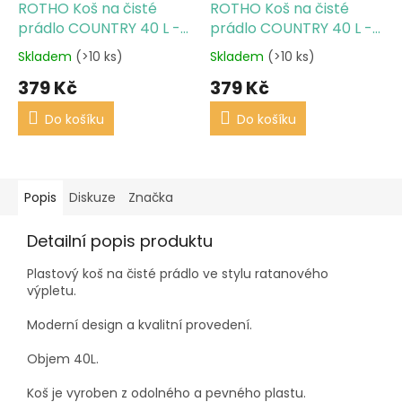
ROTHO Koš na čisté
ROTHO Koš na čisté
prádlo COUNTRY 40 L -
prádlo COUNTRY 40 L -
bílý
cappuccino
Skladem
(>10 ks)
Skladem
(>10 ks)
379 Kč
379 Kč
Do košíku
Do košíku
Popis
Diskuze
Značka
Detailní popis produktu
Plastový koš na čisté prádlo ve stylu ratanového
výpletu.
Moderní design a kvalitní provedení.
Objem 40L.
Koš je vyroben z odolného a pevného plastu.