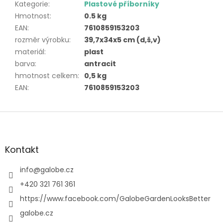
Kategorie
:
Plastové příborníky
Hmotnost
:
0.5 kg
EAN
:
7610859153203
rozměr výrobku
:
39,7x34x5 cm (d,š,v)
materiál
:
plast
barva
:
antracit
hmotnost celkem
:
0,5 kg
EAN
:
7610859153203
Z
á
p
a
Kontakt
t
í
info
@
galobe.cz
+420 321 761 361
https://www.facebook.com/GalobeGardenLooksBetter
galobe.cz