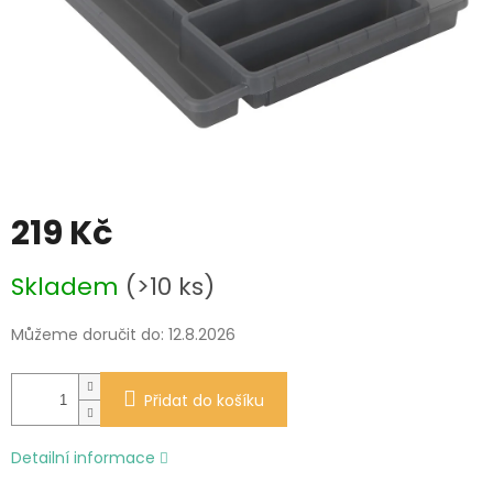
219 Kč
Měrná
Skladem
(>10 ks)
cena:
Můžeme doručit do:
12.8.2026
Přidat do košíku
Detailní informace