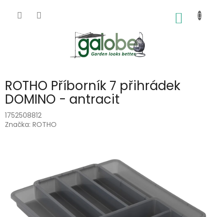
Přejít
na
NÁKUP
obsah
KOŠÍK
ROTHO Příborník 7 přihrádek
DOMINO - antracit
1752508812
Značka:
ROTHO