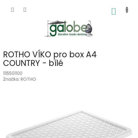
Přejít
na
NÁKUP
obsah
KOŠÍK
ROTHO VÍKO pro box A4
COUNTRY - bílé
1115501100
Značka:
ROTHO