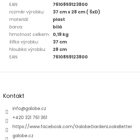
EAN
:
7610859123800
rozměr výrobku
:
37 cm x 28 cm ( ŠxD)
materiál
:
plast
barva
:
bílá
hmotnost celkem
:
0,19 kg
šířka výrobku
:
37 cm
hloubka výrobku
:
28 cm
EAN
:
7610859123800
Z
á
p
a
Kontakt
t
í
info
@
galobe.cz
+420 321 761 361
https://www.facebook.com/GalobeGardenLooksBetter
galobe.cz