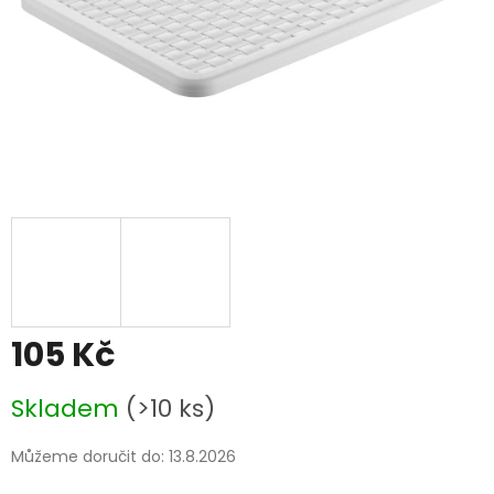
105 Kč
Měrná
Skladem
(>10 ks)
cena:
Můžeme doručit do:
13.8.2026