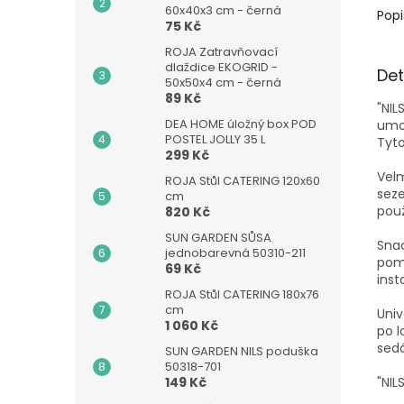
60x40x3 cm - černá
Popi
75 Kč
ROJA Zatravňovací
dlaždice EKOGRID -
Det
50x50x4 cm - černá
89 Kč
"NIL
DEA HOME úložný box POD
umož
POSTEL JOLLY 35 L
Tyto
299 Kč
Velm
ROJA Stůl CATERING 120x60
seze
cm
použ
820 Kč
SUN GARDEN SŮSA
Snad
jednobarevná 50310-211
pomo
69 Kč
inst
ROJA Stůl CATERING 180x76
cm
Univ
1 060 Kč
po l
sedá
SUN GARDEN NILS poduška
50318-701
149 Kč
"NIL