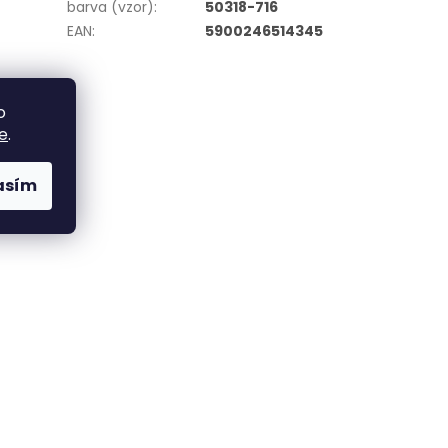
barva (vzor)
:
50318-716
EAN
:
5900246514345
o
e
.
asím