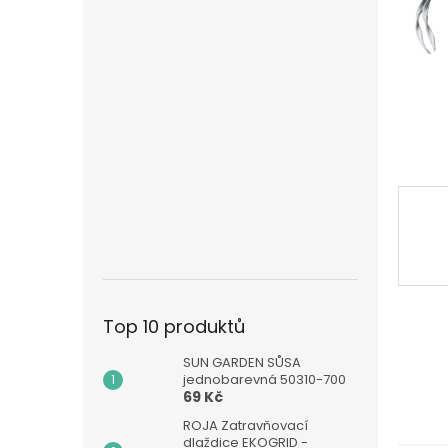
n
e
l
Top 10 produktů
SUN GARDEN SŮSA
jednobarevná 50310-700
69 Kč
ROJA Zatravňovací
dlaždice EKOGRID -