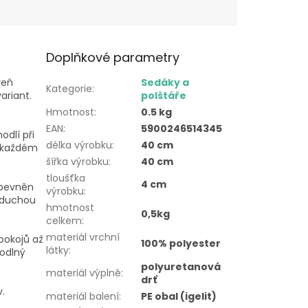
Doplňkové parametry
veň
Sedáky a
Kategorie
:
ariant.
polštáře
Hmotnost
:
0.5 kg
EAN
:
5900246514345
odlí při
délka výrobku
:
40 cm
ři každém
šířka výrobku
:
40 cm
tloušťka
4 cm
upevněn
výrobku
:
noduchou
hmotnost
0,5kg
celkem
:
materiál vrchní
 pokojů až
100% polyester
látky
:
hodlný
polyuretanová
materiál výplně
:
drť
.
materiál balení
:
PE obal (igelit)