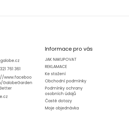
Informace pro vás
JAK NAKUPOVAT
@
galobe.cz
REKLAMACE
321 761 361
Ke stažení
://www.faceboo
Obchodní podmínky
m/GalobeGarden
Better
Podmínky ochrany
osobních údajů
e.cz
Časté dotazy
Moje objednávka