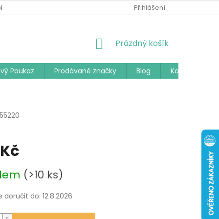
Í PODMÍNKY
PODMÍNKY OCHRANY OSOBNÍCH ÚDAJŮ
Přihlášení
ČAST
NÁKUPNÍ
Prázdný košík
KOŠÍK
vý Poukaz
Prodávané značky
Blog
Kontakty
355220
 Kč
adem
(>10 ks)
doručit do:
12.8.2026