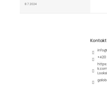
8.7.2024
Z
á
p
a
t
Kontakt
í
info
+420 
https
k.co
Looks
galob