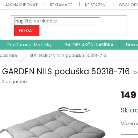
JAK NAKUPOVAT
REKLAMACE
KE STAŽENÍ
OBCHODN
HLEDAT
Pro Domácí Mazlíčky
GALOBE AKČNÍ NABÍDKA
Dárko
polštáře
SUN GARDEN NILS poduška 50318-716
 GARDEN NILS poduška 50318-716
10
:
Sun garden
149
Měrná
Skl
cena:
Můžeme 