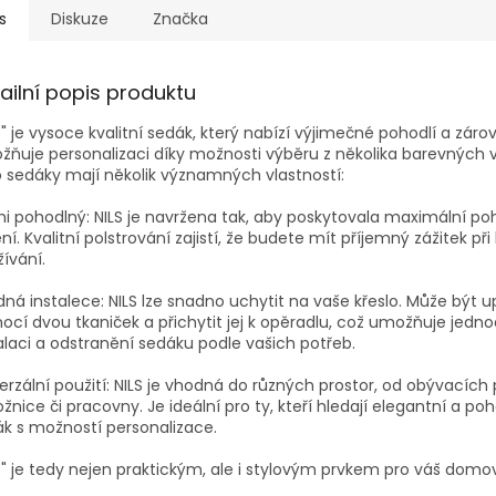
s
Diskuze
Značka
ailní popis produktu
S" je vysoce kvalitní sedák, který nabízí výjimečné pohodlí a záro
ňuje personalizaci díky možnosti výběru z několika barevných v
 sedáky mají několik významných vlastností:
i pohodlný: NILS je navržena tak, aby poskytovala maximální poh
ní. Kvalitní polstrování zajistí, že budete mít příjemný zážitek p
ívání.
ná instalece: NILS lze snadno uchytit na vaše křeslo. Může být 
cí dvou tkaniček a přichytit jej k opěradlu, což umožňuje jed
alaci a odstranění sedáku podle vašich potřeb.
erzální použití: NILS je vhodná do různých prostor, od obývacích
ožnice či pracovny. Je ideální pro ty, kteří hledají elegantní a po
k s možností personalizace.
S" je tedy nejen praktickým, ale i stylovým prvkem pro váš domov