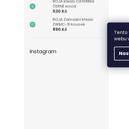
ROJA křeslo CATERING
ČERNÉ wood
530 Kč
ROJA Zahradní křeslo
ZWMC-31 kovové
890 Kč
Tento 
webu v
Instagram
Nas