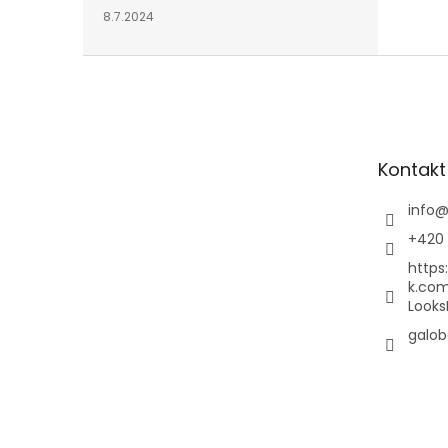
8.7.2024
Z
á
p
a
t
Kontakt
í
info
+420 
https
k.co
Looks
galob