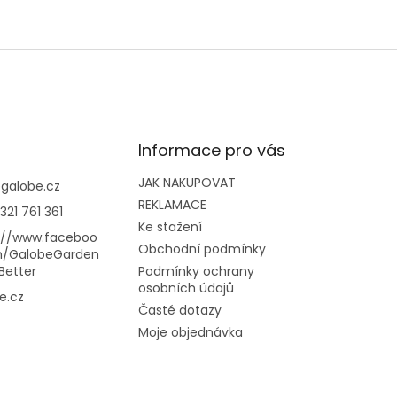
Informace pro vás
JAK NAKUPOVAT
@
galobe.cz
REKLAMACE
321 761 361
Ke stažení
://www.faceboo
Obchodní podmínky
m/GalobeGarden
Better
Podmínky ochrany
osobních údajů
e.cz
Časté dotazy
Moje objednávka