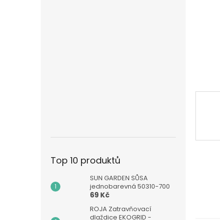
n
e
l
Top 10 produktů
SUN GARDEN SŮSA
jednobarevná 50310-700
69 Kč
ROJA Zatravňovací
dlaždice EKOGRID -