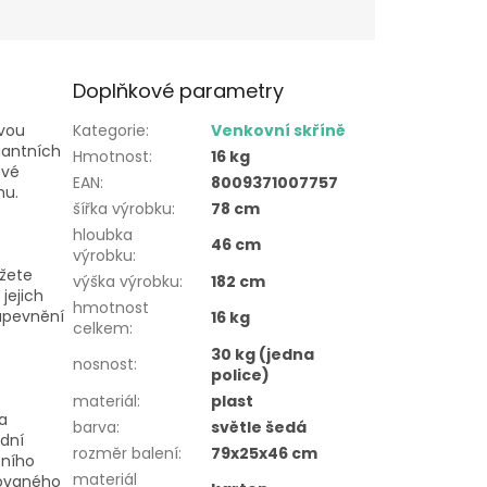
Doplňkové parametry
ovou
Kategorie
:
Venkovní skříně
gantních
Hmotnost
:
16 kg
ové
EAN
:
8009371007757
hu.
šířka výrobku
:
78 cm
hloubka
46 cm
výrobku
:
ůžete
výška výrobku
:
182 cm
jejich
hmotnost
upevnění
16 kg
celkem
:
30 kg (jedna
nosnost
:
police)
materiál
:
plast
a
barva
:
světle šedá
adní
rozměr balení
:
79x25x46 cm
tního
materiál
klovaného