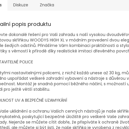
s
Diskuze
Značka
ailní popis produktu
vte dokonalé řešení pro Vaši zahradu s naší vysokou dvoudvéř
stovou skříňkou WOODYS HIGH XL v módním provedení dvou ele
le šedých odstínů. Přinášíme Vám kombinaci praktičnosti a styl
tiky s věrností k přírodě díky realistické imitaci dřevěného povrc
TAVITELNÉ POLICE
tyřmi nastavitelnými policemi, z nichž každá unese až 30 kg, m
no uspořádat veškeré zahradní vybavení a nástroje s důvěrou v 
pečnost. Montáž je snadná pomocí běžného náčiní, s možností 
di pro ještě větší stabilitu.
LNOST UV A BEZPEČNÉ UZAMYKÁNÍ
Vaše uklidnění a ochranu Vašich cenných nástrojů je naše skříňk
ykatelná, poskytující bezpečné úložiště pro veškeré Vaše zahr
ady. Nejenže se můžete cítit dobře, že přispíváte k ochraně živo
tředí, ale můžete si být jisti, že naše skříňka je vyrobena z recy