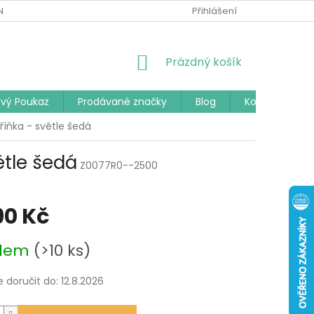
Í PODMÍNKY
PODMÍNKY OCHRANY OSOBNÍCH ÚDAJŮ
Přihlášení
ČAST
NÁKUPNÍ
Prázdný košík
KOŠÍK
vý Poukaz
Prodávané značky
Blog
Kontakty
ňka - světle šedá
tle šedá
Z0077R0--2500
90 Kč
adem
(>10 ks)
doručit do:
12.8.2026