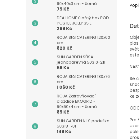
60x40x3 cm - černá
Popi
75 Kč
DEA HOME úložný box POD
POSTEL JOLLY 35 L
Det
299 Kč
Obje
ROJA Stůl CATERING 120x60
cm
pla
820 Kč
svět
este
SUN GARDEN SŮSA
jednobarevná 50310-211
NAS
69 Kč
ROJA Stůl CATERING 180x76
Se č
cm
snad
1 060 Kč
bez
ROJA Zatravňovací
ke z
dlaždice EKOGRID -
50x50x4 cm - černá
ODO
89 Kč
Pro 
SUN GARDEN NILS poduška
uzam
50318-701
149 Kč
pokl
pros