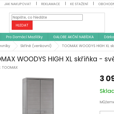
JAK NAKUPOVAT
REKLAMACE
KE STAŽENÍ
OBCHODN
HLEDAT
Pro Domácí Mazlíčky
GALOBE AKČNÍ NABÍDKA
Dárko
evníky
Skříně (venkovní)
TOOMAX WOODYS HIGH XL skří
MAX WOODYS HIGH XL skříňka - svě
:
TOOMAX
3 0
Měrná
Skl
cena:
Můžeme 