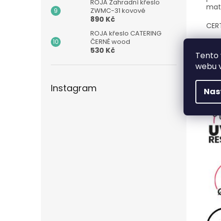
ROJA Zahradní křeslo
mate
ZWMC-31 kovové
890 Kč
CER
ROJA křeslo CATERING
ČERNÉ wood
S ce
530 Kč
splň
Tento 
uspo
webu v
HIGH
zákl
Instagram
Nas