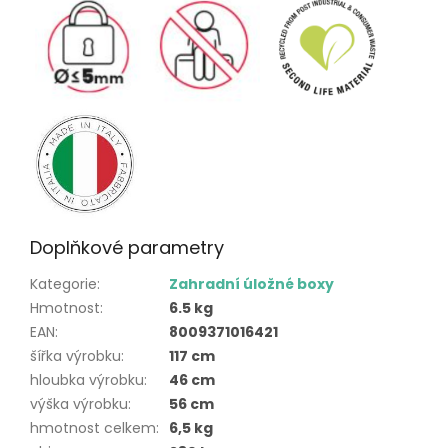
Doplňkové parametry
Kategorie
:
Zahradní úložné boxy
Hmotnost
:
6.5 kg
EAN
:
8009371016421
šířka výrobku
:
117 cm
hloubka výrobku
:
46 cm
výška výrobku
:
56 cm
hmotnost celkem
:
6,5 kg