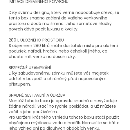
IMITACE DŘEVĚNÉHO POVRCHU
Díky svému designu, který věrně napodobuje dřevo, se
tento box snadno začlení do Vašeho venkovního
prostoru a dodá mu šmrnc. Jeho sametově hladký
povrch dává pocit luxusu a kvality.
280 L ÚLOŽNÉHO PROSTORU
S objemem 280 litrů máte dostatek místa pro uložení
podušek, nářadí, hraček, nebo čehokoli jiného, co
chcete mít venku na dosah ruky.
BEZPEČNÉ UZAMYKÁNÍ
Díky zabudovanému zámku můžete váš majetek
udržet v bezpečí a chráněný před nepovolaným
přístupem.
SNADNÉ SESTAVENÍ A ÚDRŽBA
Montáž tohoto boxu je opravdu snadná a nevyžaduje
žádné nářadí. Stačí ho rychle poskládat, a už můžete
začít s jeho používáním.
Pro udržení krásného vzhledu tohoto boxu stačí použít
obyčejnou mýdlovou vodu a hadřík. Nemusíte se bát o
jeho vzhled ani po dlouhých obdobích venku.