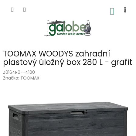
Přejít
na
NÁKUP
obsah
KOŠÍK
TOOMAX WOODYS zahradní
plastový úložný box 280 L - grafit
Z0164R0--4100
Značka:
TOOMAX