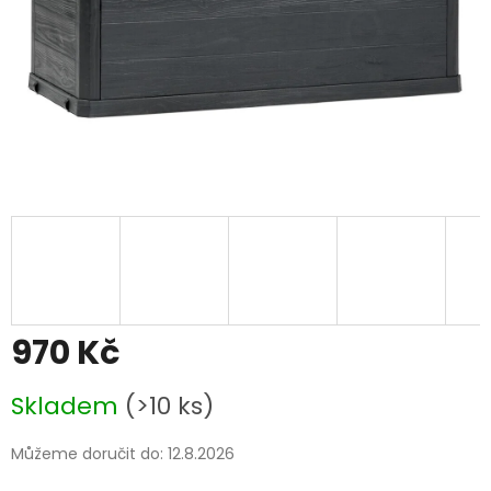
970 Kč
Měrná
Skladem
(>10 ks)
cena:
Můžeme doručit do:
12.8.2026