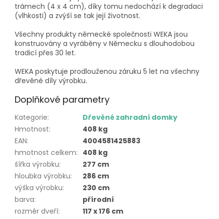
trámech (4 x 4 cm), díky tomu nedochází k degradaci
(vlhkosti) a zvýší se tak její životnost.
Všechny produkty německé společnosti WEKA jsou
konstruovány a vyráběny v Německu s dlouhodobou
tradicí přes 30 let.
WEKA poskytuje prodlouženou záruku 5 let na všechny
dřevěné díly výrobku.
Doplňkové parametry
Kategorie
:
Dřevěné zahradní domky
Hmotnost
:
408 kg
EAN
:
4004581425883
hmotnost celkem
:
408 kg
šířka výrobku
:
277 cm
hloubka výrobku
:
286 cm
výška výrobku
:
230 cm
barva
:
přírodní
rozměr dveří
:
117 x 176 cm