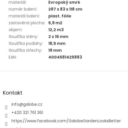
materiál
:
Evropský smrk
rozměr balení
:
287 x 83 x 118 cm
materiál balení
:
plast. fólie
zastavěná plocha
:
5,9 m2
objem
:
12,2 m3
tloušťka stěny
:
2 x 16 mm
tloušťka podlahy
:
18,5 mm
tloušťka střechy
:
19 mm
EAN
:
4004581425883
Z
á
p
a
Kontakt
t
í
info
@
galobe.cz
+420 321 761 361
https://www.facebook.com/GalobeGardenLooksBetter