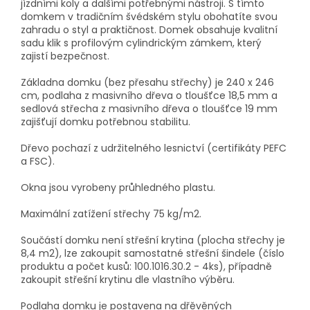
jízdními koly a dalšími potřebnými nástroji. S tímto
domkem v tradičním švédském stylu obohatíte svou
zahradu o styl a praktičnost. Domek obsahuje kvalitní
sadu klik s profilovým cylindrickým zámkem, který
zajistí bezpečnost.
Základna domku (bez přesahu střechy) je 240 x 246
cm, podlaha z masivního dřeva o tloušťce 18,5 mm a
sedlová střecha z masivního dřeva o tloušťce 19 mm
zajišťují domku potřebnou stabilitu.
Dřevo pochazí z udržitelného lesnictví (certifikáty PEFC
a FSC).
Okna jsou vyrobeny průhledného plastu.
Maximální zatížení střechy 75 kg/m2.
Součástí domku není střešní krytina (plocha střechy je
8,4 m2), lze zakoupit samostatné střešní šindele (číslo
produktu a počet kusů: 100.1016.30.2 - 4ks), případně
zakoupit střešní krytinu dle vlastního výběru.
Podlaha domku je postavena na dřěvěných