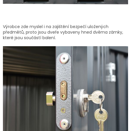
Výrobce zde myslel i na zajištění bezpečí uložených
předmětů, proto jsou dveře vybaveny hned dvěma zámky,
které jsou součástí balení.