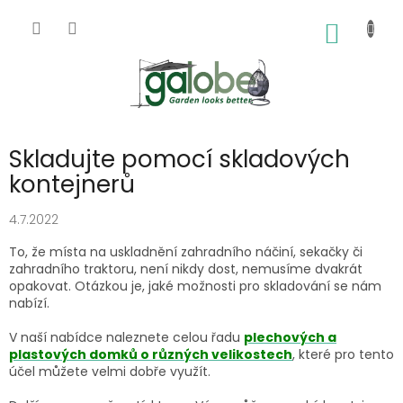
Přejít
na
NÁKUP
obsah
KOŠÍK
Skladujte pomocí skladových
kontejnerů
4.7.2022
To, že místa na uskladnění zahradního náčiní, sekačky či
zahradního traktoru, není nikdy dost, nemusíme dvakrát
opakovat. Otázkou je, jaké možnosti pro skladování se nám
nabízí.
V naší nabídce naleznete celou řadu
plechových a
plastových domků o různých velikostech
, které pro tento
účel můžete velmi dobře využít.