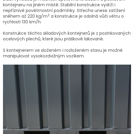
kontejneru na jiném místě. Stabilní konstrukce vydrží i
nepříznivé povětrnostní podmínky. Střecha unese zatížení
2
sněhem až 220 kg/m
a konstrukce je odolná vůči větru o
rychlosti 130 km/h.
Konstrukce těchto skladových kontejnerů je z pozinkovaných
ocelových plechů, které jsou práškově lakované.
S kontejnerem ve složeném i rozloženém stavu je možné
manipulovat vysokozdvižným vozíkem.