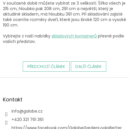
V současné době můžete vybírat ze 3 velikostí. Šířka všech je
215 cm, hloubka pak 208 cm, 291 cm a největší, který je
aktuálně skladem, má hloubku 391 cm. Při skladování zajisté
také oceníte rozměry dveří, které jsou široké 120 cm a vysoké
190 cm.
Vybírejte z naší nabídky
skladových kontejnerů
přesně podle
vašich představ.
PŘEDCHOZÍ ČLÁNEK
DALŠÍ ČLÁNEK
Z
á
p
a
Kontakt
t
í
info
@
galobe.cz
+420 321 761 361
https://www.facebook.com/GalobeGardenLooksBetter