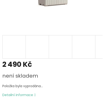
2 490 Kč
Měrná
není skladem
cena:
Položka byla vyprodána…
Detailní informace