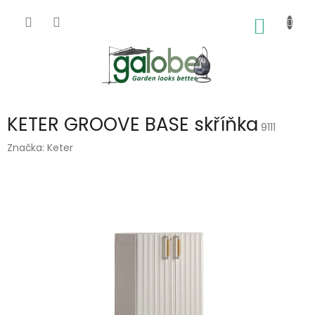
Přejít
na
NÁKUP
obsah
KOŠÍK
KETER GROOVE BASE skříňka
9111
Značka:
Keter