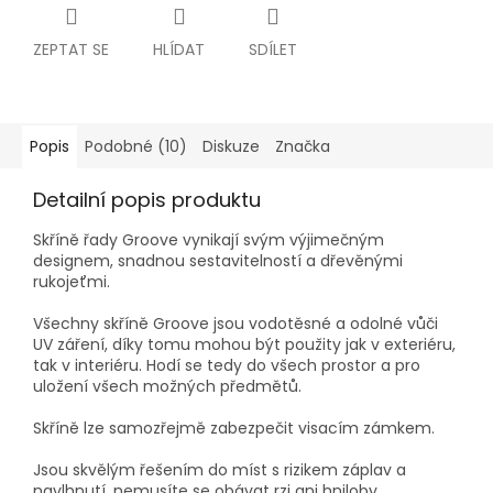
ZEPTAT SE
HLÍDAT
SDÍLET
Popis
Podobné (10)
Diskuze
Značka
Detailní popis produktu
Skříně řady Groove vynikají svým výjimečným
designem, snadnou sestavitelností a dřevěnými
rukojeťmi.
Všechny skříně Groove jsou vodotěsné a odolné vůči
UV záření, díky tomu mohou být použity jak v exteriéru,
tak v interiéru. Hodí se tedy do všech prostor a pro
uložení všech možných předmětů.
Skříně lze samozřejmě zabezpečit visacím zámkem.
Jsou skvělým řešením do míst s rizikem záplav a
navlhnutí, nemusíte se obávat rzi ani hniloby.​