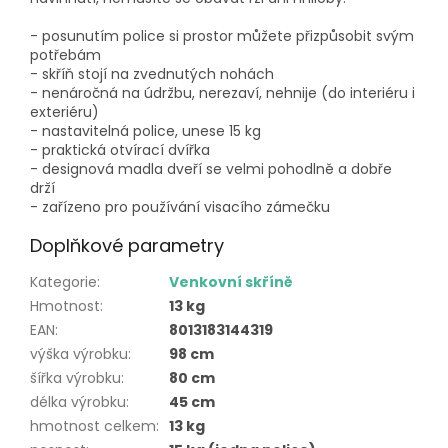
- posunutím police si prostor můžete přizpůsobit svým
potřebám
- skříň stojí na zvednutých nohách
- nenáročná na údržbu, nerezaví, nehnije (do interiéru i
exteriéru)
- nastavitelná police, unese 15 kg
- praktická otvírací dvířka
- designová madla dveří se velmi pohodlně a dobře
drží
- zařízeno pro používání visacího zámečku
Doplňkové parametry
Kategorie
:
Venkovní skříně
Hmotnost
:
13 kg
EAN
:
8013183144319
výška výrobku
:
98 cm
šířka výrobku
:
80 cm
délka výrobku
:
45 cm
hmotnost celkem
:
13 kg