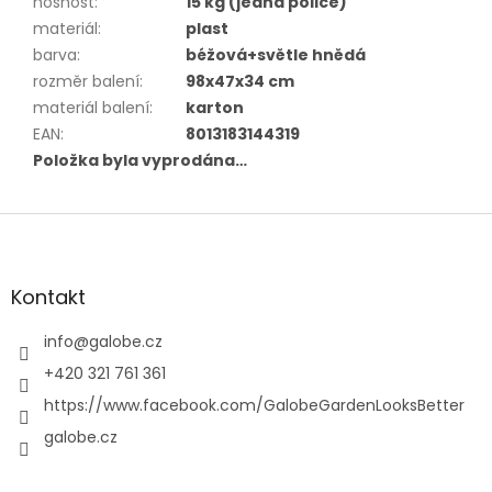
nosnost
:
15 kg (jedna police)
materiál
:
plast
barva
:
béžová+světle hnědá
rozměr balení
:
98x47x34 cm
materiál balení
:
karton
EAN
:
8013183144319
Položka byla vyprodána…
Z
á
p
a
Kontakt
t
í
info
@
galobe.cz
+420 321 761 361
https://www.facebook.com/GalobeGardenLooksBetter
galobe.cz