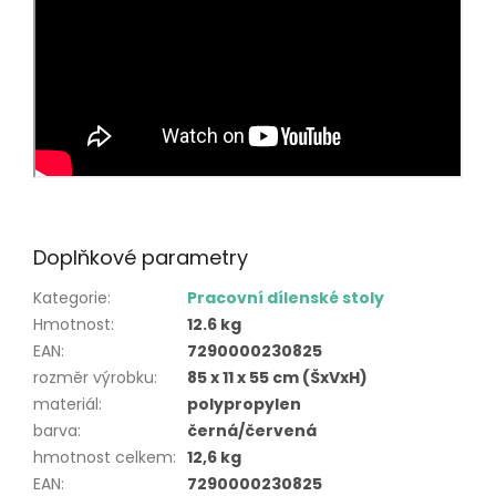
Doplňkové parametry
Kategorie
:
Pracovní dílenské stoly
Hmotnost
:
12.6 kg
EAN
:
7290000230825
rozměr výrobku
:
85 x 11 x 55 cm (ŠxVxH)
materiál
:
polypropylen
barva
:
černá/červená
hmotnost celkem
:
12,6 kg
EAN
:
7290000230825