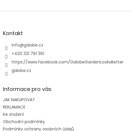
Z
á
p
a
Kontakt
t
í
info
@
galobe.cz
+420 321 761 361
https://www.facebook.com/GalobeGardenLooksBetter
galobe.cz
Informace pro vás
JAK NAKUPOVAT
REKLAMACE
Ke stažení
Obchodní podmínky
Podmínky ochrany osobních údajů