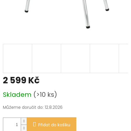
2 599 Kč
Měrná
Skladem
(>10 ks)
cena:
Můžeme doručit do:
12.8.2026
Přidat do košíku