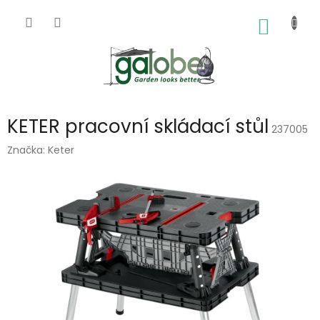
Přejít
na
NÁKUP
obsah
KOŠÍK
KETER pracovní skládací stůl
237005
Značka:
Keter